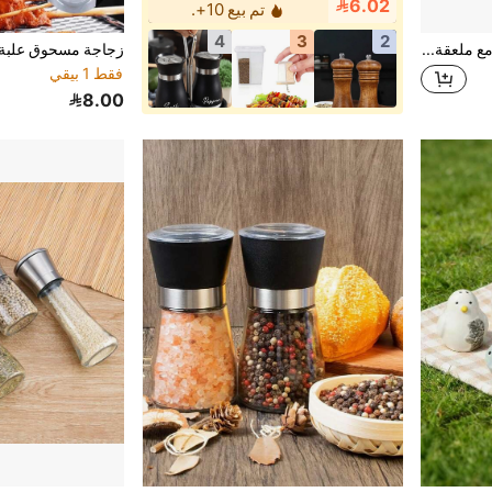
6.02
تم بيع 10+.
4
3
2
زجاجة صغيرة ذات قاع دائري ومع ملعقة - زجاجات مقاومة للتسريب والماء للتعبئة والتغليف عند السفر وفيها يمكن تخزين التوابل والأدوية، ومسحوق الفلفل و مسحوق الفلفل الحار
فقط 1 بيقي
8.00