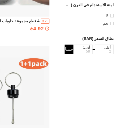
آمنة للاستخدام في الفرن (
إلى 4 ~ 220 درجة مئوية)
لا
%2-
نعم
4.92
نطاق السعر (SAR)
أعلى:
أدنى:
حسناً