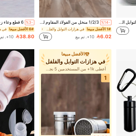
4 قطع مجموعة حاويات التوابل المطبخية، عصا ساحرة بنجمة ومخطط دائري، رشاش ملح 3 ثقوب، مستلزمات للطهي في البقاع المفتوحة والشواء المنزلي
1/2/3 منخل من الفولاذ المقاوم للصدأ ذو شبكة دقيقة، مناسب لمسحوق السكر البودرة، مسحوق القرفة، مسحوق القهوة والتوابل الأخرى - سهل التنظيف، أواني التوابل المعدنية، قابل للاستخدام في المنزل والمطعم والمقهى وغيرها من المناسبات
%3-
%14-
1# الأفضل مبيعا
في هزازات التوابل والفلفل
6# الأفضل مبيعا
38.80
6.02
10+. تم بيع
10+. تم بيع
الأفضل مبيعا
في هزازات التوابل والفلفل
أعطى 1k+ من المستخدمين 5 نجوم
1