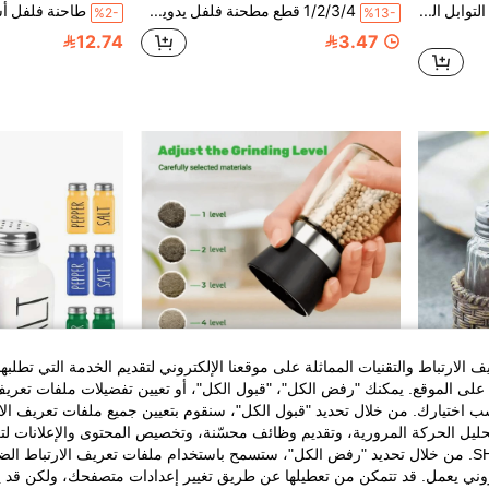
مجموعة من 2 قطعة من أوعية التوابل السيراميكية الكرتونية - تصميم البومة / السمكة / البطريق. مناسبة لتخزين الملح والفلفل في المطبخ، زجاجات توابل بشكل حيوانات، طقم ملح وفلفل سيراميكي، تخزين التوابل في المطبخ، اكسسوارات مطبخ زخرفية، هدايا مطبخ جميلة، أوعية توابل، ديكور مطبخ كرتوني، طقم زجاجات التوابل.
1/2/3/4 قطع مطحنة فلفل يدوية، مطحنة فلفل، مناسبة للمنزل أو المطبخ، ديكور المنزل، الحفلات & تخزين عيد الميلاد، أدوات مطبخ محمولة مناسبة للتخييم في الهواء الطلق، السفر بالخيمة، المشي لمسافات طويلة، حفلات الشواء والمطابخ المنزلية. (لون عشوائي)
%2-
%13-
12.74
3.47
الارتباط والتقنيات المماثلة على موقعنا الإلكتروني لتقديم الخدمة التي تطلبه
لى الموقع. يمكنك "رفض الكل"، "قبول الكل"، أو تعيين تفضيلات ملفات تعريف
ختيارك. من خلال تحديد "قبول الكل"، سنقوم بتعيين جميع ملفات تعريف الارتب
حليل الحركة المرورية، وتقديم وظائف محسّنة، وتخصيص المحتوى والإعلانات لت
الخاصة بك مع SHEIN. من خلال تحديد "رفض الكل"، ستسمح باستخدام ملفات تعريف الارتباط 
تخفيضات سريعة
روني يعمل. قد تتمكن من تعطيلها عن طريق تغيير إعدادات متصفحك، ولكن قد ي