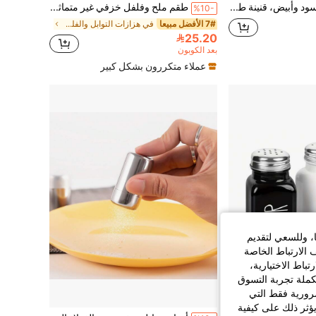
طاحنة فلفل أسود وأبيض، قنينة طحن يدوية، برطمان توابل صغير، زجاجة ملح وفلفل مع طاحنة لمسحوق ناعم جدا
طقم ملح وفلفل خزفي غير متماثل مصنوع يدويًا، قابل لإعادة التعبئة، بطراز إسكندنافي حديث، مناسب للمطبخ وطاولة الطعام، هدية مثالية لتدشين المنزل أو الزفاف
%10-
7# الأفضل مبيعا
في هزازات التوابل والفلفل
25.20
بعد الكوبون
عملاء متكررون بشكل كبير
ا، وللسعي لتقديم
 الارتباط الخاصة
اط الاختيارية،
كملة تجربة التسوق
الضرورية فقط التي
14:12:33
ؤثر ذلك على كيفية