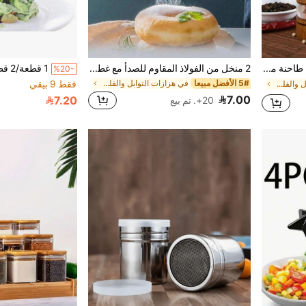
1 قطعة، طاحنة الفلفل، طاحنة ملح البحر المنزلية، طاحنة البهارات اليدوية الخشبية، مطحنة الفلفل اليدوية، كسارة البهارات، زجاجة التوابل القابلة لإعادة الاستخدام للشواء والنزهات والتخييم، أدوات المطبخ، هدايا عيد الحب، ديكور المطبخ
2 منخل من الفولاذ المقاوم للصدأ مع غطاء، شبكة دقيقة لغربلة مكونات الخبز مثل بيكربونات الصودا ومسحوق الكاكاو ونشا الذرة ومسحوق القهوة والدقيق وما إلى ذلك
%20-
5# الأفضل مبيعا
في هزازات التوابل والفلفل
فقط 9 بيقي
في هزازات التوابل والفلفل
7.00
7.20
20+. تم بيع