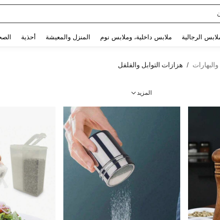
Sq
Use up and down arrow keys to البحث الأخير and البحث والعثور. Press Enter to select.
لابس الرجالية
ملابس داخلية، وملابس نوم
المنزل والمعيشة
أحذية
الصح
والبهارات
هزازات التوابل والفلفل
/
المزيد