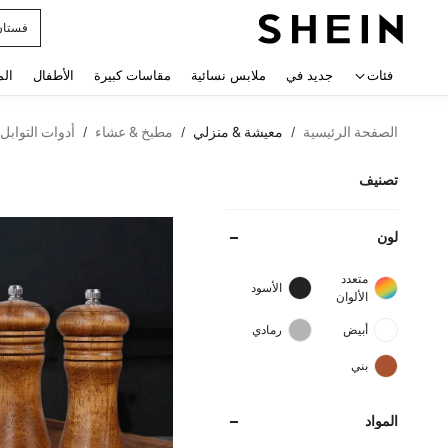
uishy
 navigate search
فئات
جديد في
ملابس نسائية
مقاسات كبيرة
الأطفال
الم
الصفحة الرئيسية
معيشة & منزلي
مطبخ & عشاء
أدوات التوابل 
/
/
/
تصنيف
لون
متعدد
الأسود
الألوان
أبيض
رمادي
بني
المواد