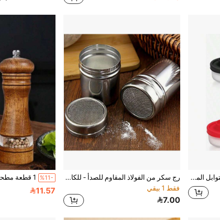
1 قطعة زجاجة صغيرة لتوابل الملح والفلفل، حاوية ملح مقاومة للرطوبة للتخييم والنزهات والمطبخ الخارجي وصندوق الغداء. مناسبة أيضًا كجرة توابل بغطاء، زجاجة فلفل شفافة، موزع توابل بلاستيكي، زجاجة توابل الشواء، وأداة للمطبخ/شاحنة الطعام.
رج سكر من الفولاذ المقاوم للصدأ - للكاكاو والقرفة والقهوة | تصميم منفذ دقيق سهل التنظيف | مثالي للمطاعم والمقاهي وصانعي الخبز في المنزل ، فولاذ مقاوم للصدأ ، موزع السكر ، مغبر ، سهل التنظيف
%11-
فقط 1 بيقي
11.57
7.00