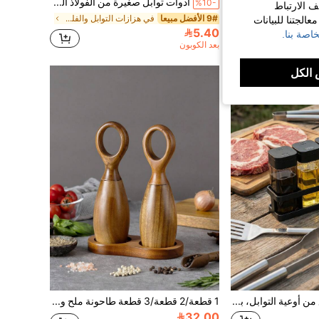
مجموعة 2 قطعة من رجاجات الملح والفلفل اللطيفة بسعة 2.7 أونصة، ديكور المطبخ للمنزل والمطاعم والزفاف، مجموعات رجاجات زجاجية باللون الأسود والأبيض/الأحمر/الأصفر/الأخضر/الأزرق مع أغطية من الفولاذ المقاوم للصدأ للطهي والطاولة، عربة السكن، الشواء، سهلة التنظيف وإعادة التعبئة، ديكور المطبخ الريفي
أدوات توابل صغيرة من الفولاذ المقاوم للصدأ- رشاشات ملح وفلفل محمولة للاستخدام في الأماكن المفتوحة، أساسيات مطبخ مدمجة
%10-
ف الارتباط
9# الأفضل مبيعا
في هزازات التوابل والفلفل
الجتنا للبيانات
5.40
اصة بنا.
بعد الكوبون
الكل
مجموعة 1/4/8 قطع من أوعية التوابل، برطمانات توابل بلاستيكية مع أغطية، حاويات تخزين شفافة للشواء، مناسبة للتوابل والملح والفلفل، ألوان عشوائية
1 قطعة/2 قطعة/3 قطعة طاحونة ملح وفلفل خشبية، طاحونة بهارات من الخشب الوردي
32.00