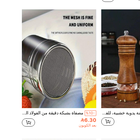
1 قطعة مطحنة يدوية خشبية، للفلفل والسمسم والكمون والملح البحري والفلفل السيشواني، مع قلب طحن، متوفرة بأحجام متعددة، مطحنة توابل الفلفل لطاولة المطعم، أداة صغيرة مناسبة لتوابل المطبخ.
مصفاة بشبكة دقيقة من الفولاذ المقاوم للصدأ مع غطاء ، 1/2 قطع - موزع بودرة السكر والكاكاو والقهوة والقرفة للخبز والطهي ، أداة مطبخ غير مشحونة للاستخدام المنزلي والمطعم
%10-
6.30
بعد الكوبون