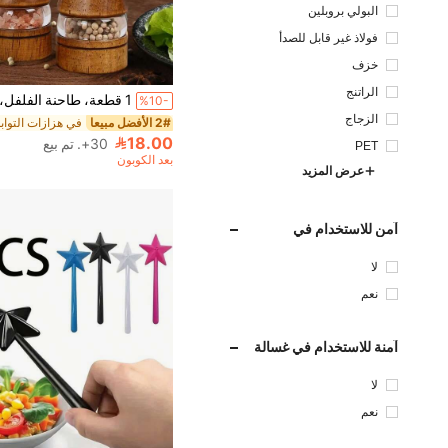
البولي بروبلين
فولاذ غير قابل للصدأ
خزف
الراتنج
%10-
الزجاج
2# الأفضل مبيعا
18.00
30+. تم بيع
PET
بعد الكوبون
عرض المزيد
آمن للاستخدام في
الميكروويف
لا
نعم
آمنة للاستخدام في غسالة
صحون
لا
نعم