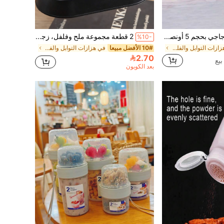
6 قطع وعاء زجاجي بحجم 5 أونصة لتخزين التوابل، مغطاة بأغطية من البامبو الطبيعي، حاويات مربعة محكمة الإغلاق، ملصقات بيانات مقاومة للماء، أواني تخزين طعام، أوعية توابل صغيرة فارغة، مناسبة لتخزين التوابل، الملح، السكر
2 قطعة مجموعة ملح وفلفل، زجاجات توابل، أواني توابل جميلة، مناسبة للنزهات والشواء في الهواء الطلق، باللون الأسود/الفضي
%10-
في هزازات التوابل والفلفل
10# الأفضل مبيعا
في هزازات التوابل والفلفل
2.70
بعد الكوبون