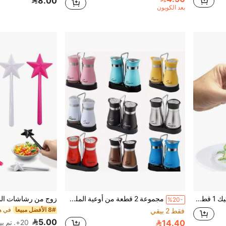
8.00
بعد الكوبون
مجموعة ملح وفلفل من البلاستيك 1 قطعة/2 قطعة، حاويات ملح وفلفل شفافة مع أغطية، برطمانات توابل بلاستيكية، حاويات توابل محمولة مناسبة للسفر والتخييم والنزهات والخارج والمطبخ وصندوق الغداء
مجموعة 2 قطعة من أوعية الملح والفلفل مع حامل، إكسسوارات وديكور مطبخ بسعة 4 أونصة للمطاعم والزفاف وهدايا تدشين المنزل، تصميم قابل لإعادة التعبئة
%20-
8# الأفضل مبيعا
فقط 2 بيقي
5.00
14.40
20+. تم بيع