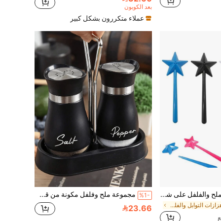
بعد الكوبون
عملاء متكررون بشكل كبير
زوج من رشاشات الملح والفلفل على شكل عصا سحرية قطعة واحدة، رشاشات عصا ملونة، رشاشات ملح وفلفل جميلة، هدية مطبخ جميلة، رشاشات ملح وفلفل ، هدايا ممتعة، هدايا مضحكة، أدوات مطبخ جميلة
مجموعة ملح وفلفل مكونة من قطعتين، زجاجة التتبيل، وعاء البهارات الزجاجي، زجاجة بهارات جذابة للنزهات الخارجية والشواء، بألوان عشوائية (لا يشمل الحامل)
%1-
في هزازات التوابل والفلفل
23.66