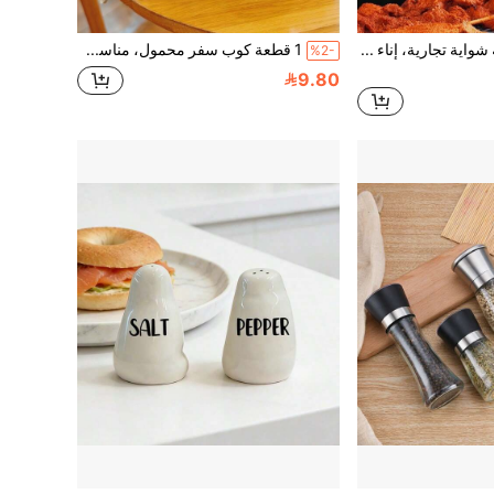
زجاجة مسحوق علبة شواية تجارية، إناء لرش التوابل، الكمون والسمسم، وعاء ملح، زجاجة فلفل، وعاء تخزين متعدد الاستخدامات، للمطبخ، وللطعام، والطبخ، والتوابل، والفلفل، والثوم، والملح، والمنظم، والحفلات، وديكور الغرفة.
1 قطعة كوب سفر محمول، مناسب للحبوب والحليب، حاوية زبادي محكمة الإغلاق بطبقتين، متوفر بسعات متعددة، مناسب أيضًا للشوفان والفواكه، صندوق تخزين طعام محكم الإغلاق للمكتب والكلية والسفر والنزهات
%2-
9.80