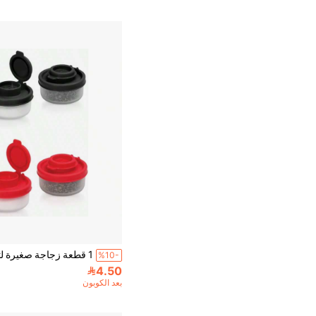
%10-
4.50
بعد الكوبون