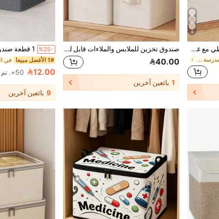
6
صندوق تخزين قماشي قابل للطي مع غطاء لتنظيم الملابس والألعاب والمنزل، منظم من القطن والكتان للغرفة
صندوق تخزين للملابس والملاءات قابل للطي مع غطاء، منظم تخزين البنطلونات، تخزين الخزانة المنزلية والسكن الجامعي
%25-
في العودة إلى المدرسة صناديق التخزين
1# الأفضل مبيعا
40.00
12.00
50+. تم بيع
1
بائعين آخرين
9
بائعين آخرين