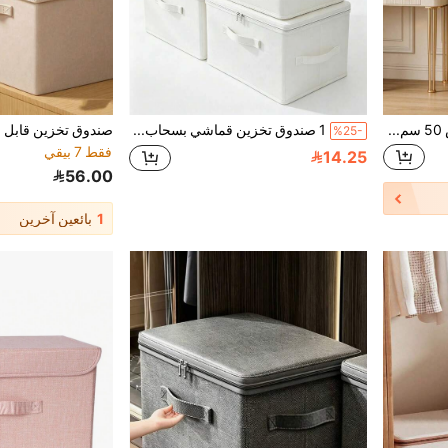
1 خزانة تخزين بلاستيكية بعرض 50 سم/19.6 بوصة، صندوق تخزين قابل للطي، صندوق تخزين لتقسيم الملابس، خزانة تخزين جانبية للمطبخ والمطاعم، رف تخزين للمطبخ، خزانة تخزين للعب في غرفة المعيشة، منظم خزانة الشقوق، خزانة تخزين شقوق المطبخ، هدايا عيد الميلاد وعيد الهالوين، صندوق تخزين محمول للخزانة، تخزين السرير
1 صندوق تخزين قماشي بسحاب، منظم ملابس وفراش بسعة كبيرة، صندوق تخزين قماشي بسحاب للملابس واللحاف بسعة كبيرة، صندوق تخزين قابل للطي، سلة تنظيم، 3 مقابض محمولة، حاوية تخزين قابلة للتكديس مقاومة للرطوبة والغبار، مناسبة للملابس والفراش والكنزات والعناصر المتنوعة، صندوق تخزين منزلي، لوازم العودة إلى المدرسة، مناسبة لغرفة النوم والشقة وديكور غرفة النوم والعودة إلى المدرسة
%25-
فقط 7 بيقي
14.25
56.00
1
بائعين آخرين