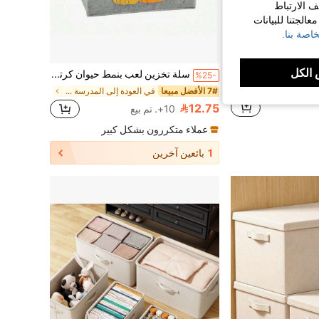
ف الارتباط
الجتنا للبيانات
اصة بنا.
الكل
صندوق تخزين قماشي بسحاب، منظم ملابس وألحفة بسعة كبيرة، 3 مقابض محمولة، حاوية تخزين قابلة للتكديس مقاومة للرطوبة والغبار، مناسبة للملابس والألحفة والكنزات والأغراض المتنوعة، موفرة للمساحة
سلة تخزين لعب بنمط حيوان كرتوني مطوية مربع تخزين من الشعر الاصطناعي بتصميم أسد
%25-
في متعدد الألوان صناديق التخزين
7# الأفضل مبيعا
في العودة إلى المدرسة صناديق التخزين
12.75
10+. تم بيع
عملاء متكررون بشكل كبير
1
بائعين آخرين