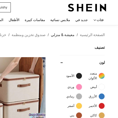
uishy
 navigate search
فئات
جديد في
ملابس نسائية
مقاسات كبيرة
الأطفال
الم
الصفحة الرئيسية
معيشة & منزلي
صندوق تخزين ومنظمة
خزنا
/
/
/
تصنيف
لون
متعدد
الأسود
الألوان
أبيض
وردي
الأزرق
رمادي
الأحمر
أصفر
كاكي
بني