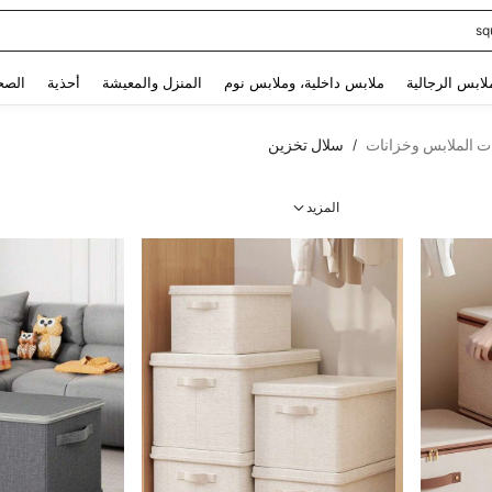
sq
Use up and down arrow keys to البحث الأخير and البحث والعثور. Press Enter to select.
لابس الرجالية
ملابس داخلية، وملابس نوم
المنزل والمعيشة
أحذية
الصح
ت الملابس وخزانات
سلال تخزين
/
المزيد