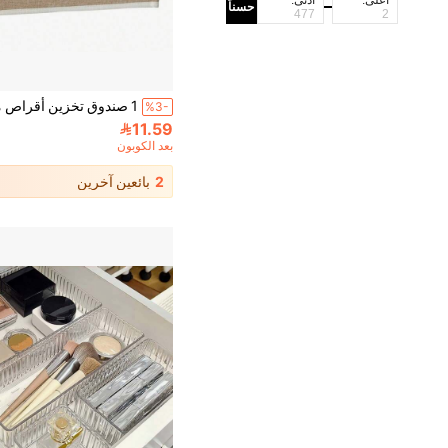
أعلى:
أدنى:
حسناً
%3-
11.59
بعد الكوبون
2
بائعين آخرين