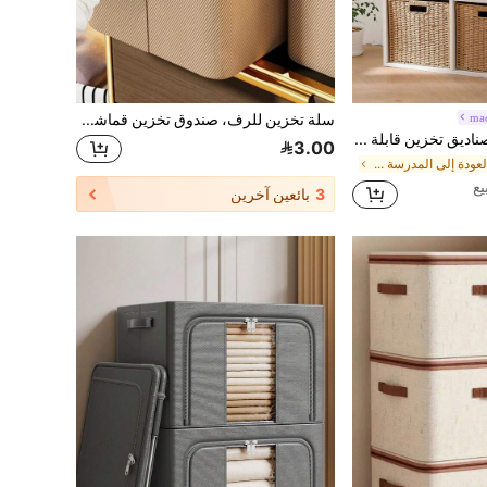
ma
سلة تخزين للرف، صندوق تخزين قماشي قابل للطي مع مقبض لموسم العودة إلى المدرسة، منظم ملابس وسلة غسيل، صندوق تخزين بإطار فولاذي سميك للأغراض المتنوعة والملابس والسراويل وورق التواليت، سلة تخزين متعددة الأغراض بأحجام صغيرة ومتوسطة وكبيرة ل- DVD والصور والملابس والحفاضات والجوارب وأقراص CD، باللون البيج الرمادي
Haus Hana صناديق تخزين قابلة للطي محاكة يدويًا باللون الخاكي - منظمات خزانة للملابس والألعاب، صناديق رفوف مكعبة، حاويات تخزين للغرفة المعيشة، أحواض خزانة النوم، أوعية مدخل المنزل | منظمات متعددة الأغراض لتنظيم فوضى المنزل
3.00
في العودة إلى المدرسة صناديق التخزين
3
بائعين آخرين