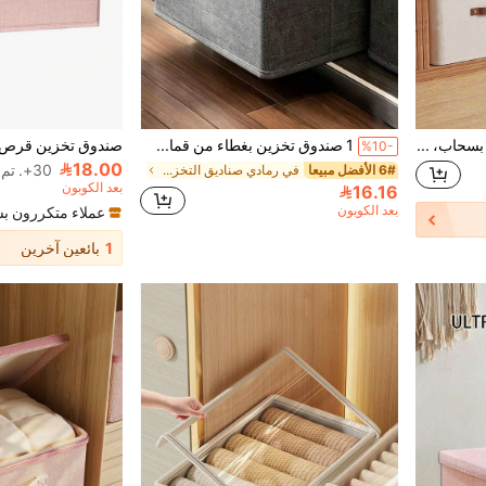
1/2 علبة تخزين قماشية مزودة بسحاب، منظم خزانة قابل للطي وللغسيل، مع مقبض (بيج)
1 صندوق تخزين بغطاء من قماش كاتيوني سادة، منظم قابل للطي والغسل ومقاوم للماء والغبار بتصميم بسيط، موفر للمساحة للملابس والألحفة، صندوق تخزين لغرفة النوم والسكن الجامعي، علبة تخزين لغرفة التخزين والتنظيم المنزلي والفرز
%10-
18.00
30+. تم بيع
6# الأفضل مبيعا
في رمادي صناديق التخزين
بعد الكوبون
16.16
بعد الكوبون
عملاء متكررون ب
1
بائعين آخرين