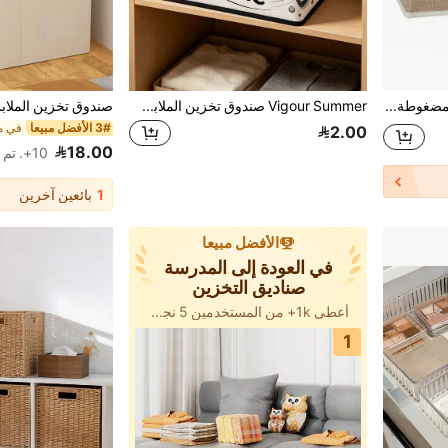
1 صندوق تخزين أقراص مضغوطة من الكتان القابل للغسل والقابل للطي، سلة تخزين قابلة للطي، سلة تنظيم الألعاب مع غطاء، سلة الغسيل (الصورة 10 هي المنتج الفعلي. بسبب دفعة الإنتاج والإضاءة والزاوية ومشاكل الشاشة، قد يكون هناك اختلاف طفيف في اللون بين المنتج الفعلي والصورة، وهو ما لا يؤثر على الاستخدام.)
Vigour Summer صندوق تخزين الملابس والأدوية مع حقيبة تخزين شفافة، صندوق تخزين TNT المرح الإبداعي، صندوق تخزين ملابس منزلي قابل للطي بسعة كبيرة مع بطانية، صندوق تخزين بسحاب، حقيبة قابلة للطي سريعة السحب، حقيبة منظم البطانيات، صندوق تخزين الحمام، هدية منزلية، تخزين غرفة الضيوف، صندوق منظم الخزانة، ضروري منزلي، ضروري ليوم الانتقال، تخزين السكن الجامعي، هدية العودة إلى المدرسة، هدية مثالية، ديكور غرفة النوم، العودة إلى المدرسة
3# الأفضل مبيعا
2.00
18.00
10+. تم بيع
1
بائعين آخرين
الأفضل مبيعا
في العودة إلى المدرسة
صناديق التخزين
أعطى 1k+ من المستخدمين 5 نجوم
1