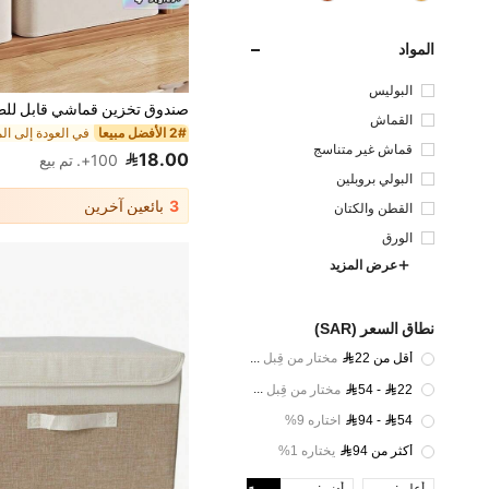
المواد
البوليس
تر
القماش
2# الأفضل مبيعا
قماش غير متناسج
18.00
100+. تم بيع
البولي بروبلين
3
بائعين آخرين
القطن والكتان
الورق
عرض المزيد
نطاق السعر (SAR)
أقل من 22
مختار من قِبل 30%
54 - 22
مختار من قِبل 60%
94 - 54
اختاره 9%
أكثر من 94
يختاره 1%