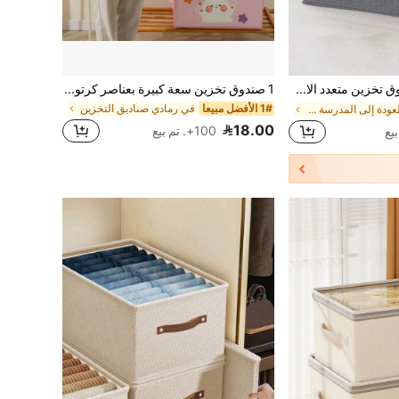
1 قطعة صندوق تخزين متعدد الاستخدامات قابل للطي وغسل مصنوع من خيوط متعادلة كهربائيًا، مع غطاء لتخزين الملابس والبياضات، مقاوم للغبار والماء، ديكورات المناسبات، ديكور الغرفة، ديكور الأثاث، ديكور غرفة النوم، منظم المنزل، بلوزة بيضاء، بنطلون أسود، ملابس شتوية للسيدات، فستان
1 صندوق تخزين سعة كبيرة بعناصر كرتونية، متعدد الوظائف مع غطاء، قابل للطي مقاوم للغبار والماء، بتصميم أنماط حيوانات كرتونية جميلة لتخزين الملابس والملابس الداخلية والبطانيات والأشياء المتنوعة في المنزل، هدية مثالية للفتيات
1# الأفضل مبيعا
في رمادي صناديق التخزين
في العودة إلى المدرسة صناديق التخزين
18.00
100+. تم بيع