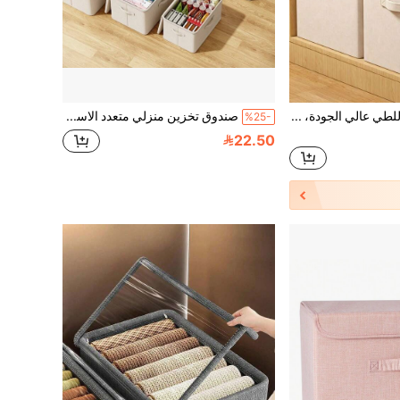
صندوق تخزين قابل للطي عالي الجودة، صندوق تخزين ملابس مغطى بسعة كبيرة، مقاوم للغبار والرطوبة، مقابض على الجانبين، صندوق تخزين بأسلوب الدرج، قابل للتكديس، مناسب جداً لتخزين المنزل وتخزين غرفة النوم والتخزين الموسمي، ديكور غرفة النوم، العودة إلى المدرسة
صندوق تخزين منزلي متعدد الاستخدامات، صندوق تخزين من الكتان السميك قابل للطي مع غطاء، حاوية قابلة للتكديس مقاومة للغبار، مناسب لتخزين الوجبات الخفيفة والملابس والألعاب والمطبخ والمؤن وغرفة النوم والتنظيم
%25-
22.50