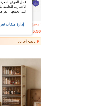
عمل الموقع. لمعرفة
الاختيارية الخاصة ب
التي نجمعها، انقر ه
إدارة ملفات تعر
%29-
25.56
9
بائعين آخرين