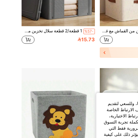
صندوق تخزين من القماش مع غطاء بسحاب، قابل للطي، قابل للغسل، مناسب للخزائن والأرفف وتنظيم الملابس، صندوق تخزين الملابس تحت السرير، ضروري لغرفة النوم
1 قطعة/2 قطعة سلال تخزين من القماش مع سوستة، سلال تخزين ذات سعة كبيرة للملابس والبطانيات والألعاب، مثالية للخزانة والغرفة والمنزل والسكن الجامعي، منظم يوفر المساحة
%57-
15.73
ا، وللسعي لتقديم
 الارتباط الخاصة
اط الاختيارية،
كملة تجربة التسوق
الضرورية فقط التي
ؤثر ذلك على كيفية