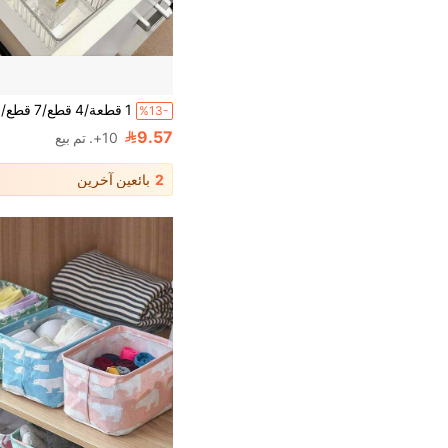
%13-
9.57
10+. تم بيع
2
بائعين آخرين