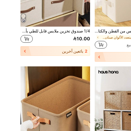
صندوق تخزين الملابس من القطن والكتان مع غطاء، مقاوم للغبار، صندوق تخزين ملابس قابل للغسيل، خزانة ملابس للسكن الجامعي، سلة تخزين البنطلونات اليوم الوطني السعودي,اليوم الوطني,توزيعات اليوم الوطني السعودي شنطه,شنطه مدرسه,شنط مدرسيه للبنات منظمات,منظمات التسريحه,منظم اليوم الوطني السعودي,اليوم الوطني,هداياتخزين الملابس منظمي التخزين
1/4 صندوق تخزين ملابس قابل للطي بأسلوب الدرج من قماش أكسفورد بيج، مناسب لخزانة الملابس وتخزين الجينز والكنزات، صندوق تخزين بدون طبقات
في متعدد الألوان صناديق التخزين
10.00
2
بائعين آخرين