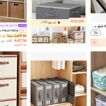
12.00
تم بيع 50+.
1 قطعة/4 قطع/7 قطع/8 قطع مجموعة منظم مستحضرات التجميل من الاكريليك ، صندوق تخزين متعدد الأحجام للمستحضرات التجميلية، العناية بالبشرة ، لوازم المكتب ، المجوهرات ، ملحقات المكتب ، تصميم محمول ، صينية الزينة ، منظم المكتب ، ديكور المنزل
deby BLANC
4
3
2
%4-
3# الأفضل مبيعا
47.16
40+. تم بيع
بعد الكوبون