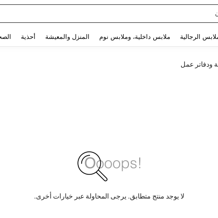
sq
Use up and down arrow keys to البحث الأخير and البحث والعثور. Press Enter to select.
لابس الرجالية
ملابس داخلية، وملابس نوم
المنزل والمعيشة
أحذية
الصح
ة ودفاتر عمل
لا يوجد منتج متطابق. يرجى المحاولة عبر خيارات أخرى.