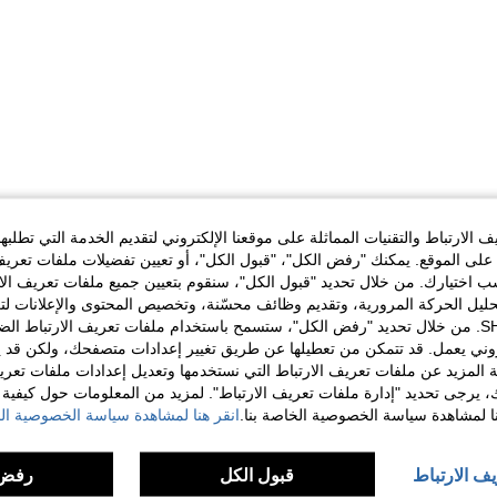
الارتباط والتقنيات المماثلة على موقعنا الإلكتروني لتقديم الخدمة التي تطلبه
لى الموقع. يمكنك "رفض الكل"، "قبول الكل"، أو تعيين تفضيلات ملفات تعريف
ختيارك. من خلال تحديد "قبول الكل"، سنقوم بتعيين جميع ملفات تعريف الارتب
حليل الحركة المرورية، وتقديم وظائف محسّنة، وتخصيص المحتوى والإعلانات لت
الخاصة بك مع SHEIN. من خلال تحديد "رفض الكل"، ستسمح باستخدام ملفات تعريف الارتباط 
روني يعمل. قد تتمكن من تعطيلها عن طريق تغيير إعدادات متصفحك، ولكن قد ي
 المزيد عن ملفات تعريف الارتباط التي نستخدمها وتعديل إعدادات ملفات تعري
ك، يرجى تحديد "إدارة ملفات تعريف الارتباط". لمزيد من المعلومات حول كيفية مع
نا لمشاهدة سياسة الخصوصية الخاصة بنا.
انقر هنا لمشاهدة سياسة الخصوصية الخ
يف الارتباط
قبول الكل
رفض 