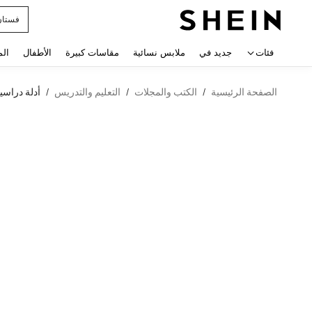
uishy
 navigate search
فئات
جديد في
ملابس نسائية
مقاسات كبيرة
الأطفال
الم
الصفحة الرئيسية
الكتب والمجلات
التعليم والتدريس
أدلة دراسي
/
/
/