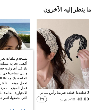
ما ينظر إليه الآخرون
نستخدم ملفات تعريف 
أفضل تجربة ممكنة ع
بك في أي وقت حسب ا
والتي تساعدنا في ت
تجعل موقعنا الإلكت
توفي
عمل الموقع. لمعرفة
2 قطعة/1 قطعة شريط رأس نسائي فرنسي أنيق من الدانتيل، بسيط ومتعدد الاستخدامات باللونين الأسود والأبيض، مناسب للاستخدام اليومي والمنزل والمدرسة والشاطئ وعطلة الصيف والمكتب والحفلات، هدية لعيد الميلاد ورأس السنة وعيد الحب وعيد الأم وعيد المعلم والزفاف ومهرجان الموسيقى والتخرج (نمط تطريز زهري مرتب بشكل عشوائي) شريط شعر
الاختيارية الخاصة ب
%6-
التي نجمعها، انقر ه
3.00
6.59
10+. تم بيع
عملاء متكررون بشك