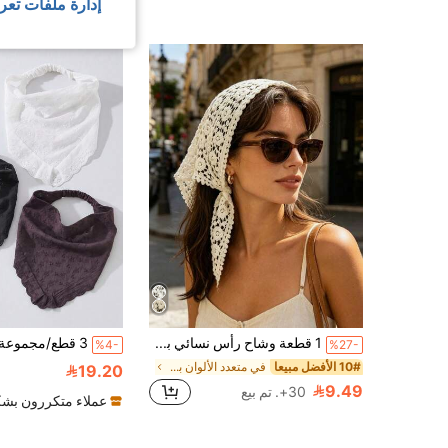
إدارة ملفات تعر
1 قطعة وشاح رأس نسائي بطبعة زهور مفرغة بأسلوب بوهيمي، قابل للتنفس وواقي من الشمس، للاستخدام اليومي وتصوير الشارع والعطلات الكاجوال، وشاح متعدد الوظائف لتزيين الخصر، إكسسوار شعر صيفي، بندانا للشاطئ وعصابة شعر للعطلات
%4-
%27-
10# الأفضل مبيعا
في متعدد الألوان باندانا
19.20
9.49
30+. تم بيع
عملاء متكررون بشك