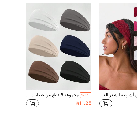
4 قطع من أشرطة الشعر العريضة من الدانتيل للنساء، أشرطة شعر مرنة مزينة بالزهور، غير قابلة للانزلاق، إكسسوارات شعر أنيقة، إكسسوارات شعر، إكسسوارات، استوائية، خريفية
مجموعة 6 قطع من عصابات الرأس الرياضية المرنة ذات اللون الموحد للنساء، مناسبة للارتداء اليومي العادي، عصابة رأس للياقة البدنية، إكسسوارات الشعر للنساء
%25-
11.25