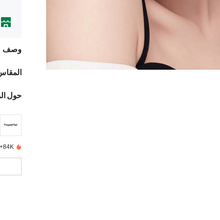
وصف
المقاس
حول ال
84K+ تم بيعها مؤخرًا