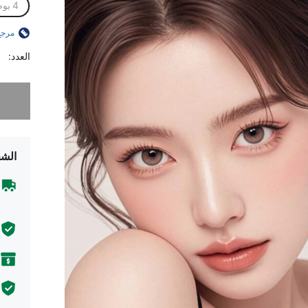
4 بوصة
مرجع
العدد:
عذراً، لقد 
الشح