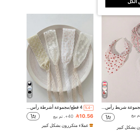
الكل
18
4
3 قطع/مجموعة شريط رأس وعصابة رأس قماشية بطبعات زهرية للبنات، مناسبة للزينة اليومية
4 قطع/مجموعة أشرطة رأس ناعمة مانعة للانزلاق بطباعة زهور وكاروهات وفيونكة، أشرطة رأس مرنة لليوغا والرياضة، متعددة الاستخدامات للارتداء اليومي، مناسبة لمناسبات مختلفة إكسسوارات شعر صيفية
%4-
10.56
40+. تم بيع
عملاء متكررون بشكل كبير
ن بشكل كبير