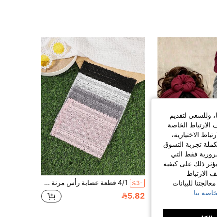
2.1K
101
4.79
2.1K
101
4.79
2.1K
101
4.79
2.1K
101
4.79
ا، وللسعي لتقديم
 الارتباط الخاصة
اط الاختيارية،
كملة تجربة التسوق
الضرورية فقط التي
ؤثر ذلك على كيفية
ف الارتباط
4/1 قطعة اختيارية من لفات الرأس بتصميم زهرة صلبة & عقدة دونات، عصابة رأس عريضة من نسيج مرن ناعم، إكسسوار شعر يومي متعدد الألوان
4/1 قطعة عصابة رأس مرنة مزينة بزهور الدانتيل الأنيقة، إكسسوار شعر نسائي للزينة مناسبة لارتدائها في مناسبات متعددة وهدية للأصدقاء
الجتنا للبيانات
%3-
اصة بنا.
5.82