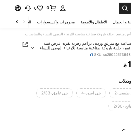
0
0
ة و الجمال
الأطفال والأمومة
مجوهرات واكسسوارات
الحقائب والأمتعة
س مرتفع ، حلقة باروكة صناعية مناسبة للارتداء اليومي للنساء والمناسبات
ناعية مع منزلق وردة ، براعم زهرية نفرة، قرص قمة
ع ، حلقة باروكة صناعية مناسبة للارتداء اليومي للنساء
بات
SKU: sc2502267394

PRICE AND AVAILABIL
وديلات
طبيعي-2
بني أسود-4
بني غامق-2/33
ح -2/30