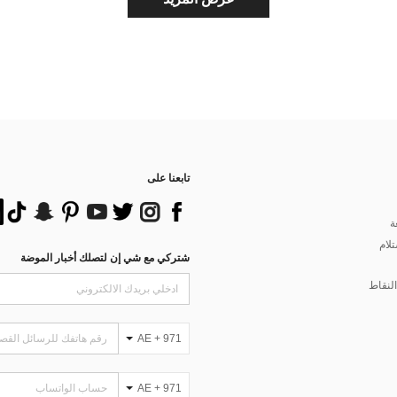
تابعنا على
ة
تلام
شتركي مع شي إن لتصلك أخبار الموضة
لنقاط
AE + 971
AE + 971