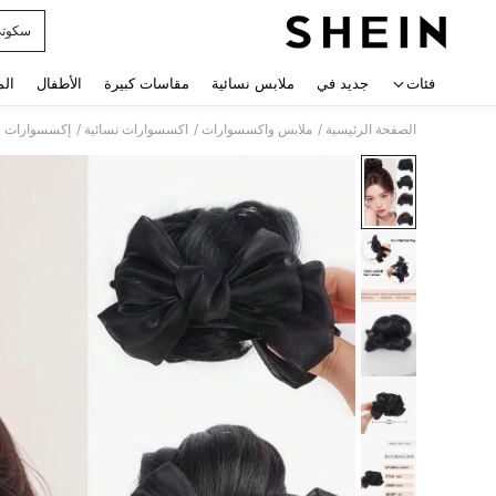
سكوت
 navigate search
فئات
جديد في
ملابس نسائية
مقاسات كبيرة
الأطفال
الم
/
/
/
الصفحة الرئيسية
ملابس واكسسوارات
اكسسوارات نسائية
إكسسوارات ش