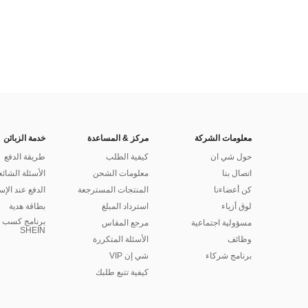
معلومات الشركة
مركز & المساعدة
خدمة الزبائن
حول شي ان
كيفية الطلب
طريقة الدفع
اتصال بنا
معلومات الشحن
الأسئلة الشائع
كن أعضاءنا
المنتجات المسترجعة
الدفع عند الإس
لوق أزياء
استرداد المبلغ
بطاقة هدية
برنامج كسب ا
مسؤولية اجتماعية
مرجع المقاس
SHEIN
وظائف
الأسئلة المتكررة
برنامج شركاء
شي إن VIP
كيفية تتبع طلبك