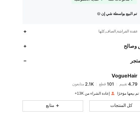
تم البيع بواسطة شي إن
عقدة الفراشة,الصاف,كلها
2.1K
101
4.79
 وصالح
متجر
2.1K
101
4.79
VogueHair
2.1K
101
4.79
تقييم
قطع
متابعون
t***i
تم دفع
منذ 1 يوم
إعادة الشراء من 13K+
2.1K
101
4.79
كل المنتجات
متابع
2.1K
101
4.79
2.1K
101
4.79