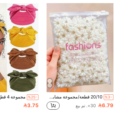
20/10 قطعة/مجموعة مشابك شعر من الشيفون الأبيض الكريمي الناعم بتصميم زهور ثلاثية الأبعاد، مزينة بأحجار الراين، حلوة وجميلة، إكسسوارات شعر عصرية بسيطة - مناسبة للفتيات والمراهقات، للاستخدام اليومي والمدرسة والعطلات
%25-
%3-
3.75
6.79
30+. تم بيع