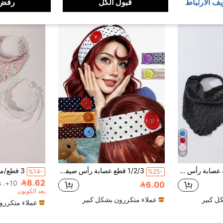
يف الارتباط
قبول الكل
رفض 
38
3 قطع/مجموعة عصابة رأس مطرزة بنقوش زهرية أصلية بحافة ملفوفة للنساء، مناسبة للاستخدام اليومي والعطلات
1/2/3 قطع عصابة رأس صيفية بأزرار كبيرة، عصابة شعر مرنة بنقاط بولكا بأسلوب إنستغرام عصري، تصميم فريد، إكسسوار شعر أنيق
%14-
%25-
8.62
10+. تم بيع
6.00
بعد الكوبون
ل كبير
عملاء متكررون بشكل كبير
عملاء متكررو