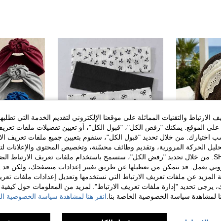
الارتباط والتقنيات المماثلة على موقعنا الإلكتروني لتقديم الخدمة التي تطلبه
لى الموقع. يمكنك "رفض الكل"، "قبول الكل"، أو تعيين تفضيلات ملفات تعريف
ختيارك. من خلال تحديد "قبول الكل"، سنقوم بتعيين جميع ملفات تعريف الارتب
حليل الحركة المرورية، وتقديم وظائف محسّنة، وتخصيص المحتوى والإعلانات لت
الخاصة بك مع SHEIN. من خلال تحديد "رفض الكل"، ستسمح باستخدام ملفات تعريف الارتباط 
روني يعمل. قد تتمكن من تعطيلها عن طريق تغيير إعدادات متصفحك، ولكن قد ي
ر 0.41
 المزيد عن ملفات تعريف الارتباط التي نستخدمها وتعديل إعدادات ملفات تعري
1 قطعة/2 قطعة عصابة رأس دانتيل لطيفة باللونين الأسود والأبيض مع فيونكة، عصابة شعر قابلة للربط بأسلوب ريفي غابوي
مجموعة من 5 قطع من أربطة الرأس النسائية الأنيقة المطبوعة بنقاط وأزهار وفيونكة، قماش ناعم مضاد للانزلاق، إكسسوارات شعر مرنة للرياضة واليوغا، متعددة الاستخدامات للارتداء اليومي، مناسبة لمختلف المناسبات
ك، يرجى تحديد "إدارة ملفات تعريف الارتباط". لمزيد من المعلومات حول كيفية مع
%3-
%3-
نا لمشاهدة سياسة الخصوصية الخاصة بنا.
انقر هنا لمشاهدة سياسة الخصوصية الخ
6.79
12.61
ل كبير