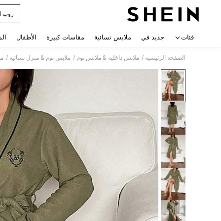
روب ا
 navigate search
فئات
جديد في
ملابس نسائية
مقاسات كبيرة
الأطفال
الم
/
/
/
الصفحة الرئيسية
ملابس داخلية & ملابس نوم
ملابس نوم & منزل نسائية
مل