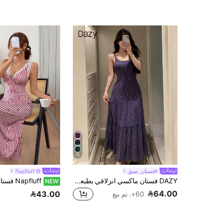
11
#فستان_ضيق
Napfluff
DAZY فستان ماكسي انزلاقي بطبعة زهور صغيرة بأسلوب العطلات للنساء ملابس نوم
NEW
64.00
43.00
60+. تم بيع