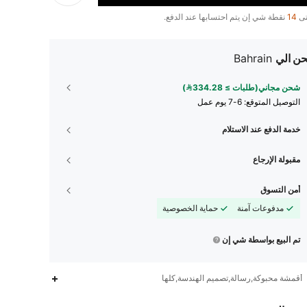
تى
14
نقطة شي إن يتم احتسابها عند الدفع.
ن الي
Bahrain
شحن مجاني(طلبات ≥ 334.28)
التوصيل المتوقع:
6-7 يوم عمل
خدمة الدفع عند الاستلام
مقبولة الإرجاع
أمن التسوق
مدفوعات آمنة
حماية الخصوصية
تم البيع بواسطة شي إن
أقمشة محبوكة,رسالة,تصميم الهندسة,كلها
6.6M
44K
4.91