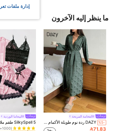
إدارة ملفات تعر
ما ينظر إليه الآخرون
#الفخامة المريحة
#البيجاما الوردية
1# الأفضل مبيعا
DAZY ردة نوم طويلة الأكمام مربوطة بحزام فضفاضة، خريف وشتاء رمضان
%5-
(1000+)
71.83
1# الأفضل مبيعا
1# الأفضل مبيعا