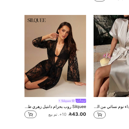
Silquee
DAZY رداء نوم نسائي من الساتان مطرز بالحروف مع ياقة شال وأكمام طويلة
Silquee روب بحزام دانتيل زهري طقم ملابس داخلية
43.00
10+. تم بيع