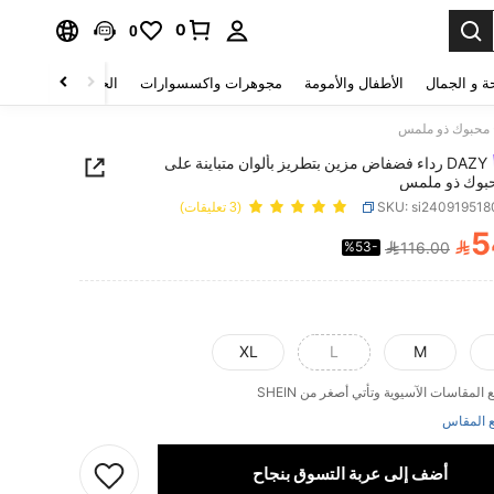
0
0
ة و الجمال
الأطفال والأمومة
مجوهرات واكسسوارات
الحقائب والأمتعة
DAZY رداء فضفاض مزين بتطريز بألوان متباينة على
بوك ذو ملمس
SKU: si240919518
(3 تعليقات)
5

%53-
116.00
PRICE AND AVAILABIL
XL
L
M
 المقاس
أضف إلى عربة التسوق بنجاح