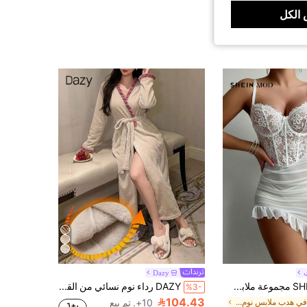
الكل
Dazy
SHEIN MOD مجموعة ملابس داخلية نسائية مثيرة قطعتين 2pcs (حمالة صدر سلكية وفستان قصير شبكي بتفاصيل دانتيل + سلسلة G-String)
DAZY رداء نوم نسائي من القطيفة بألوان متباينة وحافة مكشكشة، بيجامة شتوية
%3-
104.43
في هدب ملابس نوم نسائية
10+. تم بيع