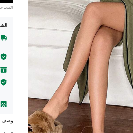
اكسب ح
الشح
وصف