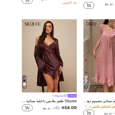
بعد الكوبون
13
6
Silquee
DAZY قميص نوم نسائي بتصميم زهري بسيط بدون أكمام وبحافة مكسرة للاستخدام اليومي رمضان
Silquee طقم ملابس داخلية نسائية بحمالات رفيعة وتصميم لحمة الدانتيل بلون أحادي جذاب
في كشكش ملابس نوم نسائية
54.00
40+. تم بيع