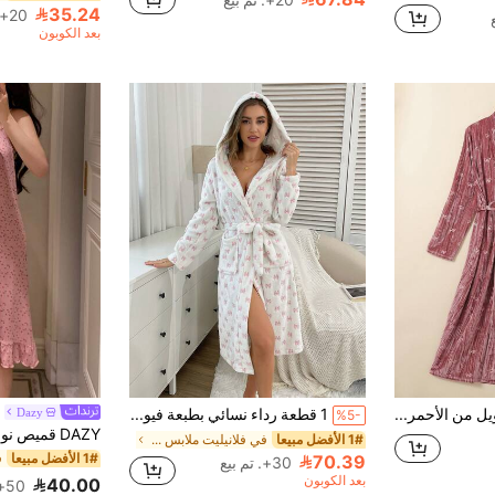
20+. تم بيع
35.24
20+. تم بيع
في إكليل ملابس نوم نسائية
بعد الكوبون
SHEIN رداء طويل من الأحمر البرغندي الأنيق من الفيلكرو، ملابس نوم مريحة، خريف وشتاء
1 قطعة رداء نسائي بطبعة فيونكة سوداء، أنيق وعصري، سميك ودافئ للخريف/الشتاء، مريح للاستخدام الخارجي والعطلات والملابس المنزلية
Dazy
%5-
1# الأفضل مبيعا
في فلانيليت ملابس نوم نسائية
1# الأفضل مبيعا
70.39
30+. تم بيع
بعد الكوبون
40.00
50+. تم بيع