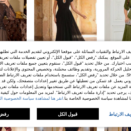
الارتباط والتقنيات المماثلة على موقعنا الإلكتروني لتقديم الخدمة التي تطلبه
لى الموقع. يمكنك "رفض الكل"، "قبول الكل"، أو تعيين تفضيلات ملفات تعريف
ختيارك. من خلال تحديد "قبول الكل"، سنقوم بتعيين جميع ملفات تعريف الارتب
حليل الحركة المرورية، وتقديم وظائف محسّنة، وتخصيص المحتوى والإعلانات لت
ر
#فستان_فاخر
#فستان_سه
فستان ماكسي ضيق بياقة على شكل حرف V وأكمام قصيرة بلون موحد من مزيج الرايون للنساء لحفلات الزفاف والحفلات من UNITHORSE
Aureia فستان سهرة أنيق وفاخر بياقة عالية، مزين بالكريستال الفاخر، مطوي الخصر، ذيل سمكة الحوت مع ذيل، مزين بشكل كثيف (مقاسات كبيرة)
الخاصة بك مع SHEIN. من خلال تحديد "رفض الكل"، ستسمح باستخدام ملفات تعريف الارتباط 
روني يعمل. قد تتمكن من تعطيلها عن طريق تغيير إعدادات متصفحك، ولكن قد ي
9# الأفضل مبيعا
في جديد ملابس نسائية للحفلات
3# الأفضل مبيعا
 المزيد عن ملفات تعريف الارتباط التي نستخدمها وتعديل إعدادات ملفات تعري
270.00
167.00
ك، يرجى تحديد "إدارة ملفات تعريف الارتباط". لمزيد من المعلومات حول كيفية مع
نا لمشاهدة سياسة الخصوصية الخاصة بنا.
انقر هنا لمشاهدة سياسة الخصوصية الخ
يف الارتباط
قبول الكل
رفض 