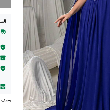
الشح
وصف