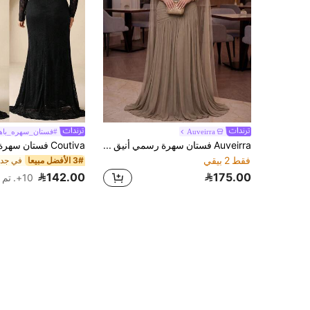
Auveirra
#فستان_سهره_باه
Auveirra فستان سهرة رسمي أنيق بني اللون للشتاء بمقاسات كبيرة، ملابس مناسبات خاصة للسيدات للحفلات والزفاف
فقط 2 بيقي
3# الأفضل مبيعا
142.00
175.00
10+. تم بيع