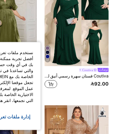
نستخدم ملفات تعريف 
أفضل تجربة ممكنة ع
17
بك في أي وقت حسب ا
والتي تساعدنا في ت
Coutiva
#فستان_سهره_باه
Coutiva فستان سهرة رسمي أنيق للنساء بمقاسات كبيرة مزين بالراينستون بأكمام طويلة وتصميم مطوي (أسلوب الحرفية الثقيلة)
%15-
تجعل موقعنا الإلكت
92.00
178.79
عمل الموقع. لمعرفة
الاختيارية الخاصة ب
التي نجمعها، انقر ه
إدارة ملفات تعر