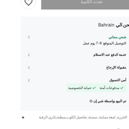
نفذت الكمية
ن الي
Bahrain
شحن مجاني
التوصيل المتوقع:
6-7 يوم عمل
خدمة الدفع عند الاستلام
مقبولة الإرجاع
أمن التسوق
مدفوعات آمنة
حماية الخصوصية
تم البيع بواسطة شي إن
الخرزة, لمعة متباينة, سستة, تفاصيل الكوب,مبطنة,دائري الرقبة
2.3K
5
4.91