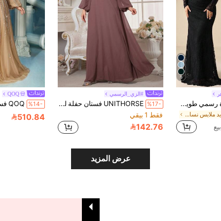
9
ر
#الزي_الرسمي
QOQ
Coutiva فستان سهرة رسمي طويل بأكمام طويلة وياقة واقفة من الدانتيل، مزين بكثافة باللون الأسود، أنيق لفصل الشتاء، مناسب للحفلات الراقصة والمناسبات الخاصة، بتصميم كورسيه يبرز منحنيات الجسم، مقاس كبير
UNITHORSE فستان حفلة للمرأة ذات الحجم الكبير مزين برقع من الترتر وأكمام فانوس
%14-
%17-
في جديد ملابس نسائية للحفلات
فقط 1 بيقي
510.84
142.76
عرض المزيد