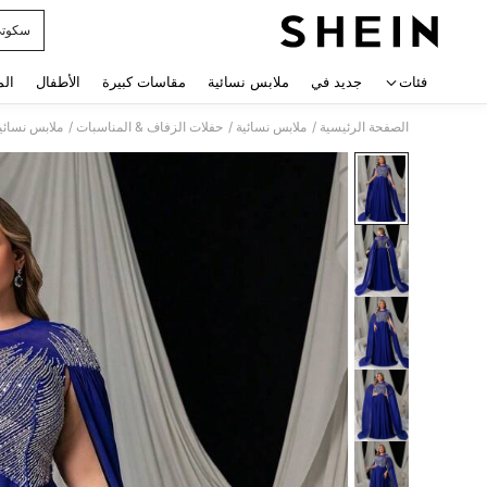
سكوت
 navigate search
فئات
جديد في
ملابس نسائية
مقاسات كبيرة
الأطفال
الم
/
/
/
الصفحة الرئيسية
ملابس نسائية
حفلات الزفاف & المناسبات
ملابس نسائي