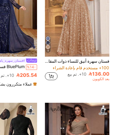
4
فستان سهرة أنيق للنساء ذوات المقاسات الكبيرة بطبعة زهرية وشبكة برقبة قلب وأكمام فانوس، فستان ضيف الزفاف، فستان الحفلات، فستان رسمي للربيع والعطلات والخريف
#فستان_سهره_باه
%14-
100+ مستخدم قام بإعادة الشراء
136.00
10+. تم بيع
205.54
10+. تم بيع
بعد الكوبون
عملاء متكررون بشك