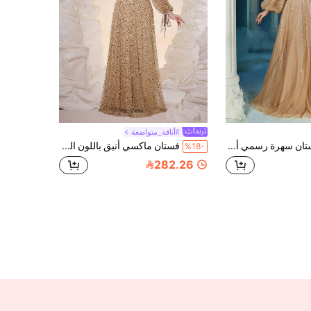
#أناقة_متواضعة
QOQ فستان سهرة رسمي أنيق للنساء بمقاس كبير مزين بالخرز والترتر، فستان ماكسي طويل بأكمام فانوس، مناسب للحفلات الراقصة والزفاف وحفلات الكوكتيل وحفلات السهرة، مناسب للربيع والخريف
فستان ماكسي أنيق باللون الكاكي بمقاسات كبيرة من الدانتيل الشفاف والشيفون مع ترتر وأكمام فانوس وحزام للنساء، مناسب لحفلات الزفاف الصيفية والخروجات وحفلات المهرجانات في الخريف
%18-
282.26