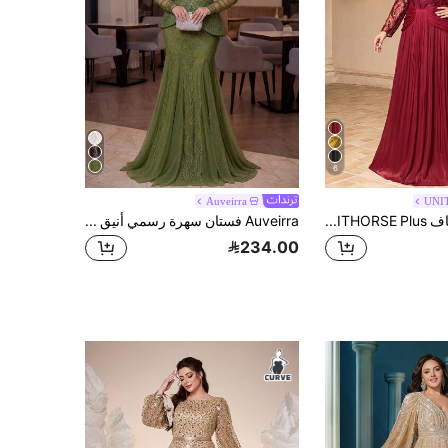
6
Auveirra
UNI
فستان سهرة زفاف UNITHORSE Plus [قصة عشوائية] بياقة قلب وأكمام طويلة وخصر مشدود مع ترقيع من الترتر والقماش الصناعي
Auveirra فستان سهرة رسمي أنيق شتوي مقاس كبير باللون الأخضر الزيتوني، مزين بالترتر والدانتيل والشبك الشفاف، بأكمام شفافة وكتف مكشوف وذيل سمكة، مناسب لحفلات الزفاف والسهرات والحفلات الفاخرة
234.00