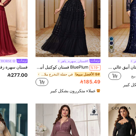
8
ر
#فستان_سهره_باهر
THORSE
BluePlum فستان أنيق عالي الجودة مرن مع ترتر وتصميم رقعات، بقصة ضيقة جداً، رقبة دائرية، أكمام طويلة، وذيل حورية متسع، مقاسات كبيرة للخريف
BluePlum فستان كوكتيل أنيق للنساء بمقاسات كبيرة، مطرز بالترتر مع شريط مدمج، بياقة على شكل حرف V، من الشبك بتصميم A-Line، مناسب لحفلات الزفاف والذكرى السنوية والاحتفالات العائلية الرسمية والعروس في فصل الخريف
%19-
9# الأفضل مبيعا
في حفلة التخرج ملابس نسائية للحفلات
277.00
185.49
ل كبير
عملاء متكررون بشكل كبير