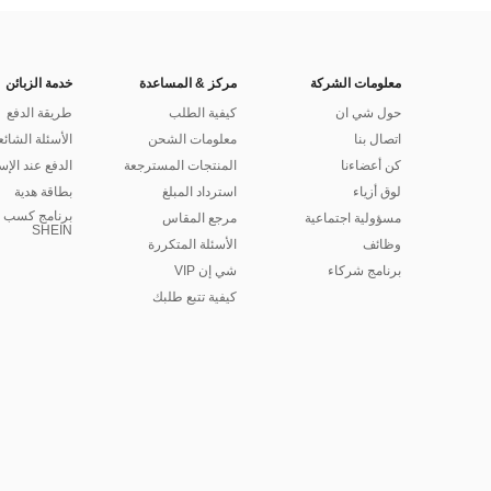
معلومات الشركة
مركز & المساعدة
خدمة الزبائن
حول شي ان
كيفية الطلب
طريقة الدفع
اتصال بنا
معلومات الشحن
الأسئلة الشائع
كن أعضاءنا
المنتجات المسترجعة
الدفع عند الإس
لوق أزياء
استرداد المبلغ
بطاقة هدية
برنامج كسب ا
مسؤولية اجتماعية
مرجع المقاس
SHEIN
وظائف
الأسئلة المتكررة
برنامج شركاء
شي إن VIP
كيفية تتبع طلبك