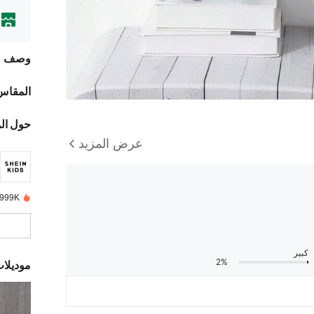
وصف
المقاس
حول ال
عرض المزيد
999K+ تم بيعها مؤخرًا
كبير
2%
موديلا