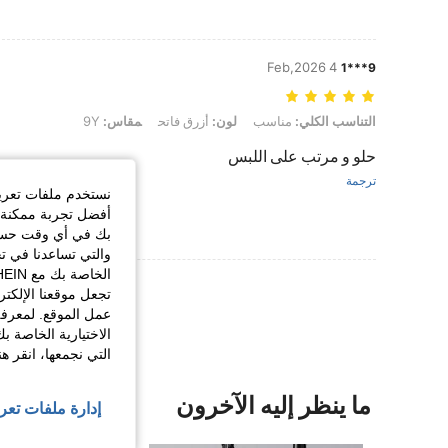
4 Feb,2026
9***1
التناسب الكلي: مناسب, لون: أزرق فاتح, مقاس: 9Y
التناسب الكلي:
مناسب
لون:
أزرق فاتح
مقاس:
9Y
حلو و مرتب على اللبس
ترجمة
نستخدم ملفات تعريف 
أفضل تجربة ممكنة ع
بك في أي وقت حسب ا
والتي تساعدنا في ت
عرض المزيد من ا
تجعل موقعنا الإلكت
عمل الموقع. لمعرفة
الاختيارية الخاصة ب
التي نجمعها، انقر ه
ما ينظر إليه الآخرون
إدارة ملفات تعر