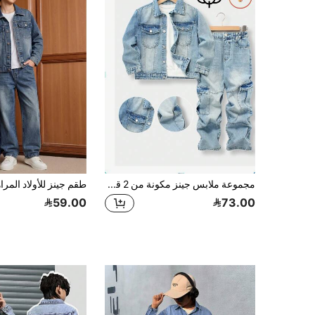
مجموعة ملابس جينز مكونة من 2 قطع للأولاد المراهقين، موديل جديد خريف/شتاء 2025، جاكيت جينز كاجوال + بنطلون جينز كارجو متعدد الجيوب، قصة فضفاضة، خصر متوسط، مريح، جينز أزرق فاتح، مظهر مشرخ عتيق، طراز Y2K، ملابس الشارع، كاجوال، رجعي، فضفاض، ساق مستقيمة، مناسب للارتداء اليومي، المدرسة، التنقل، الحفلات، المنزل، العودة إلى المدرسة، العطلات
59.00
73.00