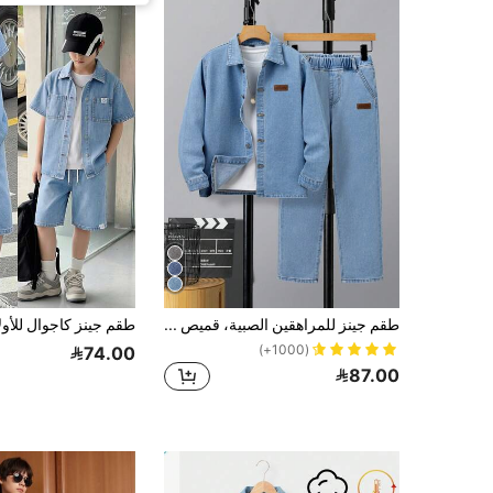
طقم جينز للمراهقين الصبية، قميص كم طويل وبنطلون جينز أزرق غسول بسيط عملي أنيق جديد
(1000+)
74.00
87.00