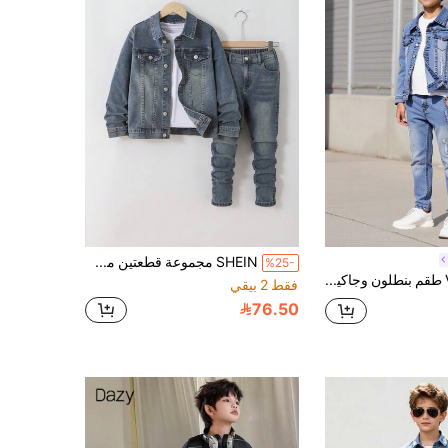
SHEIN مجموعة قطعتين من جاكيت جينز أزرق فضفاض وجينز ضيق مريح للأطفال والمراهقين، ملابس كاجوال عصرية وشبابية للشارع والحفلات والمهرجانات، ملابس شتوية وخريفية للأطفال والمراهقين
%25-
Vacaura طقم بنطلون وجاكيت جينز للأولاد المراهقين 2 قطعة، وصول جديد للخريف، طراز كلية متعدد الاستخدامات، موضة الشارع، جاكيت جينز أزرق داكن مغسول ممزق مهترئ بقصة ضيقة مقترن مع بنطلون جينز بقصة ضيقة، قماش ناعم ومريح، طراز كاجوال وبسيط للأولاد المراهقين في فصل الخريف والشتاء
فقط 2 بيقي
76.50