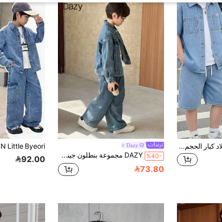
طقم جينز كاجوال للأولاد كبار الحجم، طقم عمل صيفي عصري متعدد الاستخدامات، جينز أزرق فاتح مغسول
Dazy
DAZY مجموعة بنطلون جينز وجاكيت جينز كاجوال كبير الحجم للأولاد المراهقين، إطلالة مدرسية للخريف، 2 قطعة
%40-
92.00
73.80