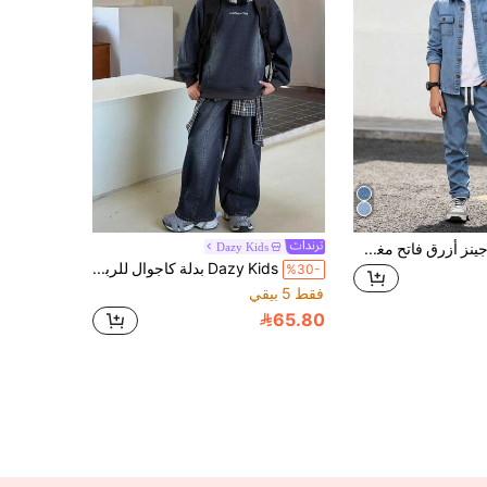
مجموعة قميص جينز أزرق فاتح مغسول وبنطلون ضيق للأولاد المراهقين موضة الربيع والخريف 2026، طراز الشارع الأمريكي العالي، ملابس كاجوال فضفاضة، للارتداء اليومي والعودة للمدرسة
Dazy Kids
Dazy Kids بدلة كاجوال للربيع تتكون من ملابس علوية كم طويل بطباعة حرفية على الرقبة المستديرة وبنطال جينز للفتيان المراهقين
%30-
فقط 5 بيقي
65.80