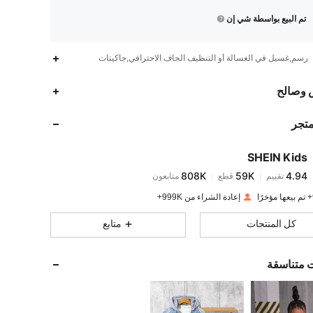
تم البيع بواسطة شي إن
رسم,غسيل في الغسالة أو التنظيف الجاف الاحترافي,جاكيتات
808K
59K
4.94
 وصالح
متجر
808K
59K
4.94
SHEIN Kids
808K
59K
4.94
تقييم
قطع
متابعون
n***9
تم دفع
منذ 1 يوم
إعادة الشراء من 999K+
808K
59K
4.94
كل المنتجات
متابع
808K
59K
4.94
ت متناسقة
808K
59K
4.94