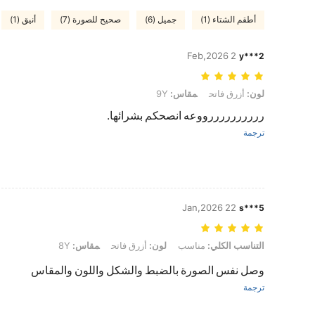
أطقم الشتاء (1)
جميل (6)
صحيح للصورة (7)
أنيق (1)
2 Feb,2026
y***2
لون: أزرق فاتح, مقاس: 9Y
لون:
أزرق فاتح
مقاس:
9Y
ررررررررررووعه انصحكم بشرائها.
ترجمة
22 Jan,2026
s***5
التناسب الكلي: مناسب, لون: أزرق فاتح, مقاس: 8Y
التناسب الكلي:
مناسب
لون:
أزرق فاتح
مقاس:
8Y
وصل نفس الصورة بالضبط والشكل واللون والمقاس
ترجمة