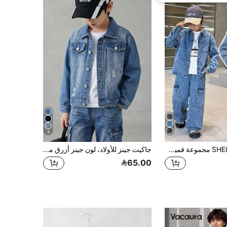
4
SHEIN Little Byeori مجموعة قميص جينز وبنطلون جينز مريحة وفضفاضة لأولاد المراهقين، مجموعة ملابس مكونة من قطعتين للأطفال والمراهقين، ملابس شتوية وخريفية وملابس للحفلات والمدرسة، ملابس شارع عصرية وكاجوال
جاكيت جينز للأولاد، لون جينز أزرق متوسط، جاكيت أولاد بأسلوب كاجوال متعدد الاستخدامات للمدرسة مع فتحة أزرار وجيوب بغطاء، تصميم كلاسيكي ممزق، قصة ضيقة مريحة من القطن الخالص، مناسب للمدرسة والخروجات اليومية والأنشطة الخارجية
65.00