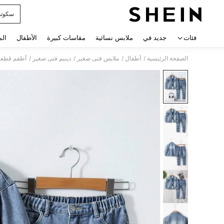
سكوت
 navigate search
فئات
جديد في
ملابس نسائية
مقاسات كبيرة
الأطفال
الم
/
/
/
/
الصفحة الرئيسية
أطفال
ملابس فتى صغير
دينيم فتى صغير
أطقم قطعتي