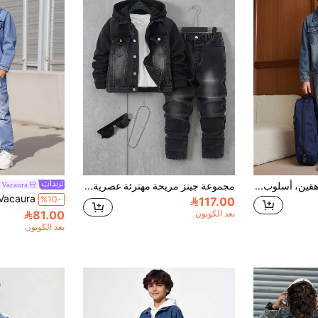
طقم جينز للأولاد المراهقين، أسلوب شارع كاجوال لجميع الفصول، لون جينز عتيق ممزق، تأثير مغسول، جاكيت جينز فضفاض + بنطلون جينز واسع الساق طقم من قطعتين، قماش جينز قطني فاخر ناعم ومريح، صديق للبشرة، تي شيرت مطابق، العودة إلى المدرسة، الارتداء اليومي، المدرسة، الحفلات، الخروجات، الأكثر مبيعًا في الربيع/الصيف، طقم جينز كاجوال للأطفال من قطعتين
مجموعة جينز مريحة مهترئة عصرية للأولاد والمراهقين، ملابس شارع مناسبة للاستخدام اليومي، موديل 2025 الجديد
Vacaura
%10-
117.00
بعد الكوبون
81.00
بعد الكوبون