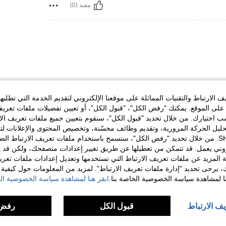
مفيد (0)
الارتباط والتقنيات المماثلة على موقعنا الإلكتروني لتقديم الخدمة التي تطلبه
لى الموقع. يمكنك "رفض الكل"، "قبول الكل"، أو تعيين تفضيلات ملفات تعريف
مفيد (0)
ختيارك. من خلال تحديد "قبول الكل"، سنقوم بتعيين جميع ملفات تعريف الارتب
حليل الحركة المرورية، وتقديم وظائف محسّنة، وتخصيص المحتوى والإعلانات لت
الخاصة بك مع SHEIN. من خلال تحديد "رفض الكل"، ستسمح باستخدام ملفات تعريف الارتباط 
لمراجعات
روني يعمل. قد تتمكن من تعطيلها عن طريق تغيير إعدادات متصفحك، ولكن قد ي
 المزيد عن ملفات تعريف الارتباط التي نستخدمها وتعديل إعدادات ملفات تعري
ك، يرجى تحديد "إدارة ملفات تعريف الارتباط". لمزيد من المعلومات حول كيفية مع
نا لمشاهدة سياسة الخصوصية الخاصة بنا.
انقر هنا لمشاهدة سياسة الخصوصية الخ
يف الارتباط
قبول الكل
رفض 