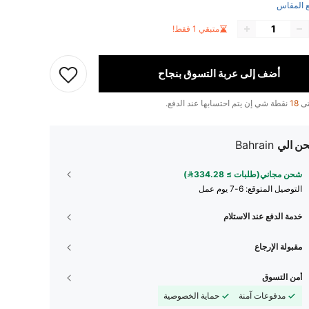
 المقاس
متبقي 1 فقط!
أضف إلى عربة التسوق بنجاح
تى
18
نقطة شي إن يتم احتسابها عند الدفع.
ن الي
Bahrain
شحن مجاني(طلبات ≥ 334.28)
التوصيل المتوقع:
6-7 يوم عمل
خدمة الدفع عند الاستلام
مقبولة الإرجاع
أمن التسوق
مدفوعات آمنة
حماية الخصوصية