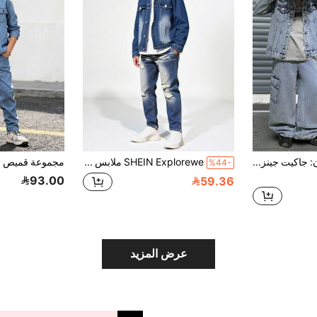
SHEIN قطعتان: جاكيت جينز أزرق أساسي بياقة طويلة الأكمام وجينز فضفاض مريح بجيوب للأولاد المراهقين، ملابس يومية ناعمة للأطفال في فصلي الشتاء والخريف، ملابس لحفلات الموسيقى والمهرجانات والملابس الشارعية
SHEIN Explorewe ملابس شبابية من قطعتين من الجينز، باللون الأزرق المتوسط، بطراز كولومبي، ملابس الشارع، للخارج، وقطع أزياء متعددة الاستخدامات، بتصميم مبهت ومجعد، قطن مريح، مناسب للارتداء اليومي، المدرسة، التنقل، التجمعات، السفر، موسم العودة إلى المدرسة، مجموعة الخريف الجديدة
%44-
93.00
59.36
عرض المزيد