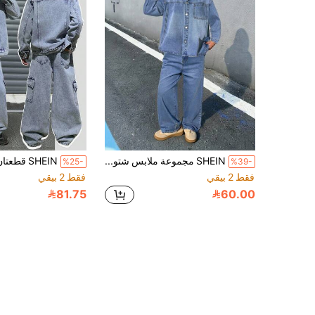
SHEIN مجموعة ملابس شتوية وخريفية مكونة من جاكيت جينز أزرق بياقة مفرودة وبنطال جينز واسع الساق لأولاد المراهقين والأطفال، ملابس كاجوال عصرية وبسيطة ومريحة للارتداء اليومي والمدرسة والأحداث الخارجية
%25-
%39-
فقط 2 بيقي
فقط 2 بيقي
81.75
60.00