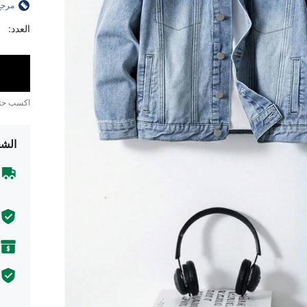
مرجع
العدد:
اكسب ح
الشح