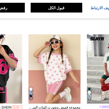
يف الارتباط
قبول الكل
رفض 
9
4
SHEI
مجموعة قميص وشورت للبنات المراهقات، قميص بياقة دائرية وأكمام قصيرة مع طباعة قلب ولمسات شريطية متباينة، وشورت دراجة، قطعتان، قصة فضفاضة مريحة، مناسبة للارتداء اليومي في الربيع والصيف، للشارع والعطلات والعودة للمدرسة
%30-