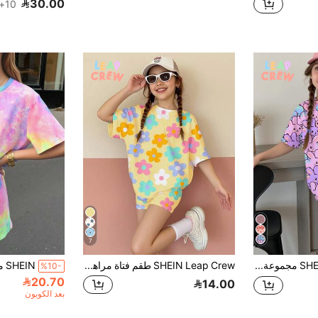
30.00
10+. تم بيع
7
SHEIN Leap Crew مجموعة قميص وشورت 2 قطعة، رسمة أرنب ملونة كيوت للمراهقات، تصميم بسيط وعفوي، مناسب للصيف
SHEIN Leap Crew طقم فتاة مراهقة بسيط قصير الأكمام من تيشرت وشورت، مناسب للصيف قطعتان/المجموعة
%10-
20.70
14.00
بعد الكوبون