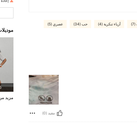
إعادة ال
)
أزياء تنكرية (4)
حب (34)
عصري (5)
موديلا
6 المنت
مزيد من 
مفيد (0)