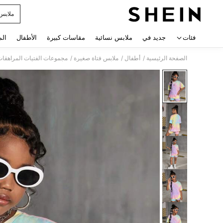
ملابس
 navigate search
فئات
جديد في
ملابس نسائية
مقاسات كبيرة
الأطفال
الم
/
/
/
الصفحة الرئيسية
أطفال
ملابس فتاة صغيرة
مجموعات الفتيات المراهقا