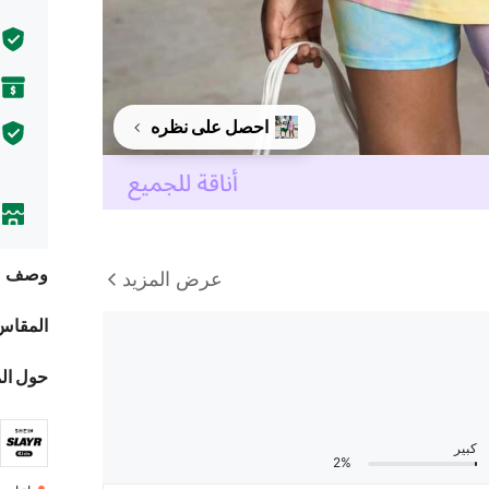
احصل على نظره
وصف
عرض المزيد
المقاس
حول ال
كبير
2%