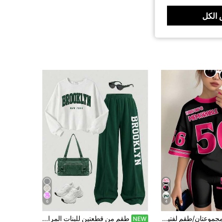
الكل
6
4
SHEIN مجموعتان/طقم لفتيات ما بين الطفولة والمراهقة بأسلوب رياضي كاجوال، يتكون من: تي شيرت كلاسيكي بأرقام 56 وشعار "كل يوم له ذكرى" طباعة أكمام قصيرة، تصميم أكمام ملونة مختلفة، وشورت دراجات بألوان متباينة، مناسب للصيف والرياضة واللياقة البدنية والخروج والمناسبات الاجتماعية
طقم من قطعتين للبنات المراهقات: سويت شيرت بياقة دائرية وأكتاف منسدلة مع بنطال بساق مستقيمة
NEW