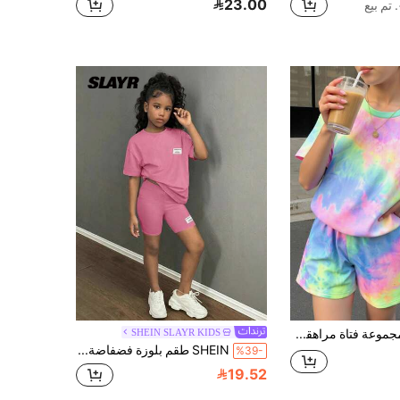
23.00
SHEIN مجموعة فتاة مراهقة عشوائية مكونة من تي شيرت قصيرة الأكمام بطبعة عقد، وسروال قصير للصيف
SHEIN SLAYR KIDS
SHEIN طقم بلوزة فضفاضة وشورت ضيق للبنات المراهقات، 2 قطعة
%39-
19.52