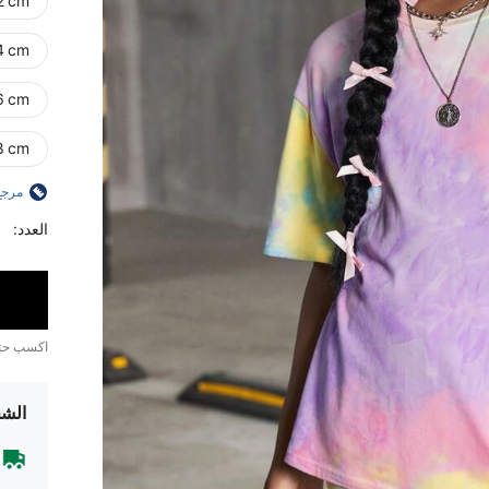
2 cm)
4 cm)
6 cm)
8 cm)
مرجع
العدد:
اكسب ح
الشح