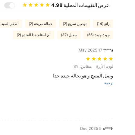
عرض التقييمات المحلية
4.98
رائع (14)
توصيل سريع (2)
حمالة مريحة (2)
أطقم الصيف (7
جودة جيدة (66)
جميل (37)
لم استلم هذا المنتج (2)
17 May,2025
f***a
لون: الأزرق, مقاس: 8Y
لون:
الأزرق
مقاس:
8Y
وصل المنتج و هو بحالة جيدة جدا
ترجمة
5 Dec,2025
s***h