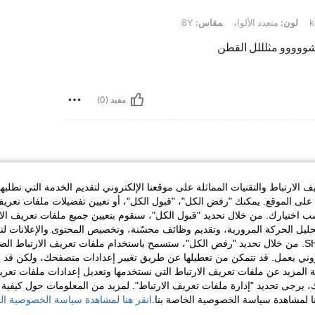
لون:
متعدد الألوان
مقاس:
8Y
اشووووو مثلللل القطن
مفيد (0)
الخصر:
64 cm / 25 in
تمثال نصفي:
78 cm / 31 in
الارتباط والتقنيات المماثلة على موقعنا الإلكتروني لتقديم الخدمة التي تطلبه
لى الموقع. يمكنك "رفض الكل"، "قبول الكل"، أو تعيين تفضيلات ملفات تعريف
ختيارك. من خلال تحديد "قبول الكل"، سنقوم بتعيين جميع ملفات تعريف الارتب
حليل الحركة المرورية، وتقديم وظائف محسّنة، وتخصيص المحتوى والإعلانات لت
الخاصة بك مع SHEIN. من خلال تحديد "رفض الكل"، ستسمح باستخدام ملفات تعريف الارتباط 
روني يعمل. قد تتمكن من تعطيلها عن طريق تغيير إعدادات متصفحك، ولكن قد ي
مفيد (0)
 المزيد عن ملفات تعريف الارتباط التي نستخدمها وتعديل إعدادات ملفات تعري
ك، يرجى تحديد "إدارة ملفات تعريف الارتباط". لمزيد من المعلومات حول كيفية مع
نا لمشاهدة سياسة الخصوصية الخاصة بنا.
انقر هنا لمشاهدة سياسة الخصوصية الخ
لمراجعات