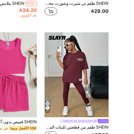
SHEIN طقم تي شيرت وشورت محبوك بتصميم تاي داي بياقة دائرية وأكمام قصيرة للفتيات المراهقات للعطلات والاسترخاء في الربيع/الصيف
%10-
34.20
29.00
بعد الكوبون
7
SHEIN SLAYR KIDS
SHEIN طقم من قطعتين للبنات المراهقات: تي شيرت فضفاض مطبوع برقعة & بنطال ليقنز، ملابس كاجوال عصرية متناسقة للعودة إلى المدرسة
10# الأفضل مبيعا