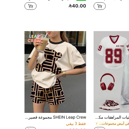
40.00
طقم كاجوال للفتيات المراهقات مكون من تي شيرت بياقة على شكل حرف V وأكمام قصيرة مطبوع عليه حروف وبنطال واسع الساق، للعودة إلى المدرسة
SHEIN Leap Crew مجموعة قصيرة الأكمام للبنات المراهقات 2 قطعة، ملابس علوية وشورت، بطباعة هندسية ودب لطيف، بتصميم بسيط وعفوي، مناسبة للصيف
فقط 3 بيقي
في أبيض مجموعات الفتيات المراهقات