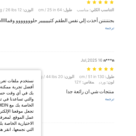
التناسب الكلي: مناسب, طول: 64 cm / 25 in, الوزن: 12 kg / 26 lbs, لون: متعدد الألوان, مقاس: 8Y
التناسب الكلي:
مناسب
طول:
64 cm / 25 in
الوزن:
12 kg / 26 lbs
بجنننننن أخذت إلي نفس الطقم كثيييييير حلووووووو وقماااا
ترجمة
16 Jul,2025
n***n
طول: 130 cm / 51 in, الوزن: 20 kg / 44 lbs, الوركين: 80 cm / 31 in, الخصر: 64 cm / 25 in, تمثال نصفي: 78 cm / 31 in, لون: وردي, مقاس: 12Y
طول:
130 cm / 51 in
الوزن:
20 kg / 44 lbs
الوركين:
80 cm / 31 in
نستخدم ملفات تعريف 
لون:
وردي
مقاس:
12Y
أفضل تجربة ممكنة ع
منتجات شي ان رائعة جدا
بك في أي وقت حسب ا
والتي تساعدنا في ت
ترجمة
تجعل موقعنا الإلكت
عمل الموقع. لمعرفة
الاختيارية الخاصة ب
التي نجمعها، انقر ه
عرض المزيد من ا