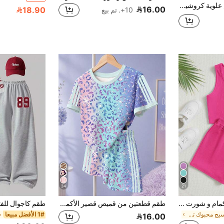
SHEIN ملابس علوية كروشيه قصيرة الأكمام مع شورت كروشيه للبنات المراهقات ملابس الموضة الرياضية للربيع والصيف
16.00
18.90
10+. تم بيع
34
21
SHEIN قميص بدون أكمام و شورت بخصر مطاطي ورباط للفتيات المراهقات
طقم قطعتين من قميص قصير الأكمام وشورت بطبعة نمر نمط لامعة للبنات المراهقات، كاجوال بسيط، مناسب للصيف والاستخدام اليومي، أنيق للصيف، الرياضة، الحرم الجامعي، أجواء الإجازة، العودة للمنزل
في نسيج محبوك تنسيقات تانك توب للفتيات المراهقات
1# الأفضل مبيعا
16.00