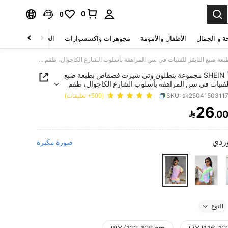
0
0
ة و الجمال
الأطفال والأمومة
مجوهرات واكسسوارات
الحقائب والأمتعة
SHEIN مجموعة بنطلون وتي شيرت فضفاض بطبعة صبغ التايقر للفتيات في سن المراهقة بأسلوب الشارع الكاجوال، طقم متناسق للأخوة (يباع بشكل منفصل)
SHEIN مجموعة بنطلون وتي شيرت فضفاض بطبعة صبغ
للفتيات في سن المراهقة بأسلوب الشارع الكاجوال، طقم
للأخوة (يباع بشكل منفصل)
SKU: sk2504150311
(500+ تعليقات)
26

.0
PRICE AND AVAILABIL
ردي
صورة مكبرة
النوع