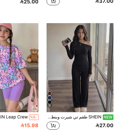
37.00
25.00
9
SHEIN طقم تي شيرت وبنطلون من قطعتين للبنات المراهقات، تي شيرت أسود مكشوف الكتف بأكمام طويلة وبنطلون
%6-
NEW
15.98
27.00