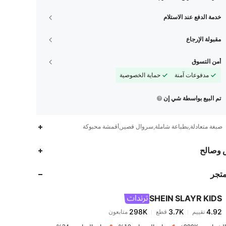
خدمة الدفع عند الاستلام
مقبولة الإرجاع
أمن التسوق
مدفوعات آمنة
حماية الخصوصية
تم البيع بواسطة شي إن
صبغة متعادلة,بطباعة شاملة,سروال قصير,أقمشة محبوكة
298K
3.7K
4.92
 وصالح
متجر
298K
3.7K
4.92
SHEIN SLAYR KIDS
298K
3.7K
4.92
تقييم
قطع
متابعون
s***h
تم دفع
منذ 1 يوم