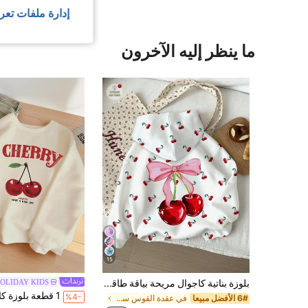
إدارة ملفات تعر
ما ينظر إليه الآخرون
15
بلوزة بناتية كاجوال مريحة بياقة طاقم مع فيونكة وطباعة نقاط الكرز، قابلة للارتداء بشكل فضفاض، مناسبة للخريف والشتاء
OLIDAY KIDS
%4-
6# الأفضل مبيعا
في عقدة القوس سويت شيرتات للفتيات المراهقات