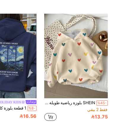
SHEIN بلوزة رياضية طويلة الأكمام فضفاضة وراحة للفتيات المراهقات، مناسبة للخريف/الشتاء
OLIDAY KIDS
%45-
%8-
فقط 2 بيقي
16.56
13.75