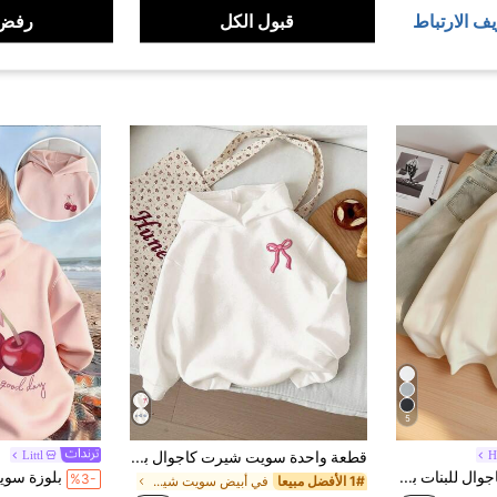
يف الارتباط
قبول الكل
رفض 
5
H
قطعة واحدة سويت شيرت كاجوال بأكمام طويلة مطرز بنمط فيونكة باللونين الأبيض والوردي للفتيات المراهقات، ملابس مدرسية لطيفة للعودة إلى المدرسة، سويت شيرت خريفي مريح وناعم
Littl
1 قطعة بلوزة كاجوال للبنات بطبعة الكرز على الرقبة المستديرة، بأكمام طويلة سميكة لطالبة في فصل الخريف/الشتاء
%3-
1# الأفضل مبيعا
في أبيض سويت شيرتات للفتيات المراهقات