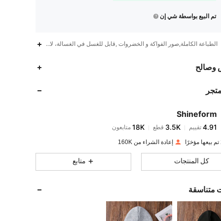
تم البيع بواسطة شي إن
الطباعة الكاملة,صور الفواكة و الخضروات ,قابل للغسل في الغسالة، لا يستخدم الغسيل 
18K
3.5K
4.91
 وصالح
متجر
18K
3.5K
4.91
Shineform
18K
3.5K
4.91
تقييم
قطع
متابعون
u***n
تم دفع
منذ 1 يوم
إعادة الشراء من 160K
18K
3.5K
4.91
كل المنتجات
متابع
18K
3.5K
4.91
ت متناسقة
18K
3.5K
4.91