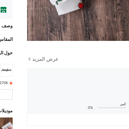
وصف
المقاس
حول ال
عرض المزيد
270K تم بيعها مؤخرًا
كبير
0%
موديلا