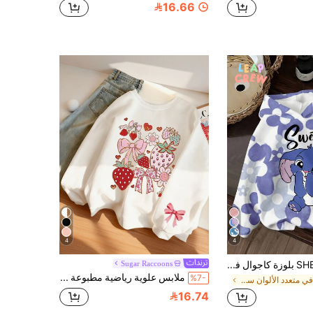
16.66
4
4
SHEIN Leap Crew بلوزة كاجوال فضفاضة بياقة طاقم مريحة بأكمام طويلة، مناسبة للخريف/الشتاء، أجواء العطلة، رحلة مشمسة، الربيع الكاجوال، رحلة الصيف، أسلوب Y2K الكيوت، عطلة شاطئ بوهيمي، مهرجان موسيقى بوهيمي هيبي، بلون أزرق فاتح، أجواء شاطئ نيون
Sugar Raccoons
ملابس علوية رياضية مطبوعة بياقة دائرية للبنات المراهقات، قطعة واحدة، دافئة للخريف/الشتاء، ملابس علوية طويل الأكمام للأطفال والطالبات الصغيرات، Y2k/موضة/شارع/عتيق/كاجوال/متعدد الاستخدامات
%7-
في متعدد الألوان سويت شيرتات للفتيات المراهقات
16.74