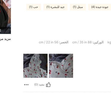
جودة جيدة (4)
مبتل (1)
جيد للبشرة (1)
حب (1)
1 المنت
مزيد من 
الوركين:
88 cm / 35 in
الخصر:
56 cm / 22 in
مفيد (0)