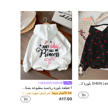
4
SHEIN Leap Crew بلوزة كاجوال فضفاضة بأكمام طويلة مريحة، مناسبة للخريف/الشتاء، بنمط كرز كاجوال كيوت رترو باللون الأسود، مناسبة للمراهقات، ملابس كاجوال أنيقة، عودة للمدرسة، حفل عودة المدرسة
HOLIDAY KIDS
1 قطعة بلوزة رياضية مطبوعة بشكل عادي، بطانة حرارية دافئة بأكمام طويلة للخريف/الشتاء، بلوزة رياضية ذات كابوشون ملونة وممتعة لإلهام خيال الفتيات المراهقات
5# الأفضل مبيعا
في أبيض سويت شيرتات للفتيات المراهقات
17.00