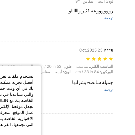
لون: أبيض, مقاس: 9Y
لون:
أبيض
مقاس:
9Y
رووووووعة كثير وااااااو
ترجمة
23 Oct,2025
l***6
التناسب الكلي: مناسب, طول: 52 cm / 20 in, الوزن: 3 kg / 7 lbs, تمثال نصفي: 79 cm / 31 in, الخصر: 68 cm / 27 in, الوركين: 84 cm / 33 in, لون: أبيض, مقاس: 12Y
التناسب الكلي:
مناسب
طول:
52 cm / 20 in
الوزن:
3 kg / 7 lbs
الوركين:
84 cm / 33 in
لون:
أبيض
مقاس:
12Y
نستخدم ملفات تعريف 
جميلة سانصح بشرائها
أفضل تجربة ممكنة ع
بك في أي وقت حسب ا
ترجمة
والتي تساعدنا في ت
تجعل موقعنا الإلكت
عمل الموقع. لمعرفة
الاختيارية الخاصة ب
عرض المزيد من ا
التي نجمعها، انقر ه