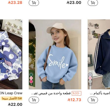
23.28
23.00
5
24
SHEIN كنزة رياضية بأكمام طويلة وسحاب للبنات المراهقات بطبعة نجوم وخطوط
قطعة واحدة من قميص ثقيل رياضي مطبوع عليه "ابتسامة" للفتيات المراهقات، قماش ناعم، أسلوب كاجوال متعدد الاستخدامات
%33-
5# الأفضل مبيعا
12.73
22.00