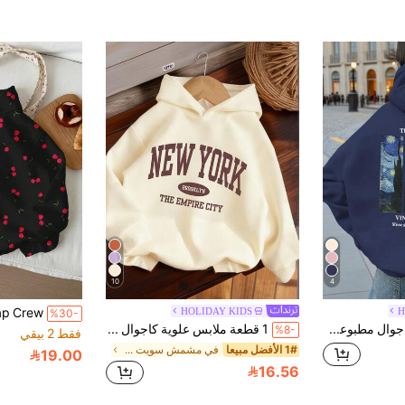
10
4
HOLIDAY KIDS
H
%30-
1 قطعة بلوزة كاجوال مطبوعة للفتيات المراهقات، بطانة حرارية سميكة للطلاب في فصلي الخريف والشتاء، تصميم الكون للمهتمين بالنجوم
1 قطعة ملابس علوية كاجوال مطبوعة مع كابوشون للفتيات المراهقات، ملابس علوية شتوية سميكة مبطنة بالحرارة بأكمام طويلة - ملابس علوية كلاسيكية مناسبة للارتداء اليومي
%8-
فقط 2 بيقي
1# الأفضل مبيعا
في مشمش سويت شيرتات للفتيات المراهقات
19.00
16.56