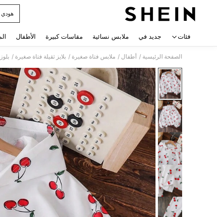
هودي ل
 navigate search
فئات
جديد في
ملابس نسائية
مقاسات كبيرة
الأطفال
الم
/
/
/
/
الصفحة الرئيسية
أطفال
ملابس فتاة صغيرة
بلايز ثقيلة فتاة صغيرة