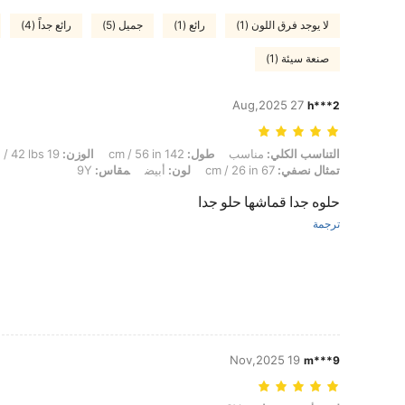
لا يوجد فرق اللون (1)
رائع (1)
جميل (5)
رائع جداً (4)
صنعة سيئة (1)
27 Aug,2025
h***2
التناسب الكلي: مناسب, طول: 142 cm / 56 in, الوزن: 19 kg / 42 lbs, الوركين: 88 cm / 35 in, الخصر: 56 cm / 22 in, تمثال نصفي: 67 cm / 26 in, لون: أبيض, مقاس: 9Y
التناسب الكلي:
مناسب
طول:
142 cm / 56 in
الوزن:
19 kg / 42 lbs
تمثال نصفي:
67 cm / 26 in
لون:
أبيض
مقاس:
9Y
حلوه جدا قماشها حلو جدا
ترجمة
19 Nov,2025
m***9