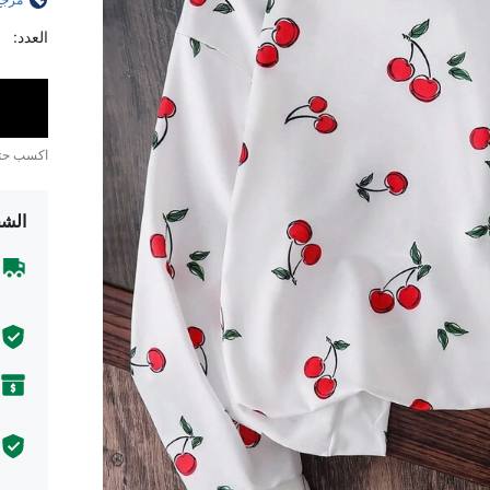
مرجع
العدد:
اكسب ح
الشح