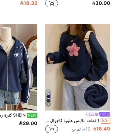
18.32
30.00
7
Littl
NEW
1 قطعة ملابس علوية كاجوال مطبوعة بياقة طاقم، ملابس علوية بأكمام طويلة للطالبات، خريف/شتاء
%3-
29.00
16.49
10+. تم بيع