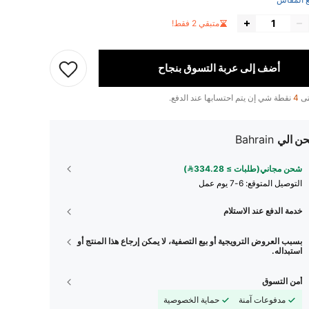
 المقاس
متبقي 2 فقط!
أضف إلى عربة التسوق بنجاح
تى
4
نقطة شي إن يتم احتسابها عند الدفع.
ن الي
Bahrain
شحن مجاني(طلبات ≥ 334.28)
التوصيل المتوقع:
6-7 يوم عمل
خدمة الدفع عند الاستلام
بسبب العروض الترويجية أو بيع التصفية، لا يمكن إرجاع هذا المنتج أو
استبداله.
أمن التسوق
مدفوعات آمنة
حماية الخصوصية