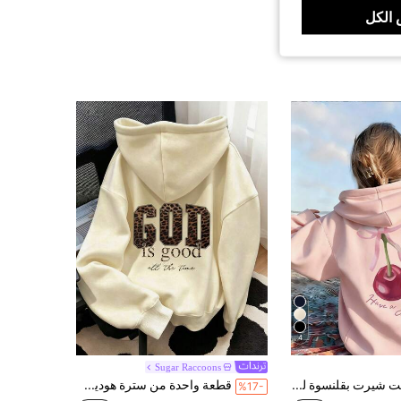
الكل
4
Sugar Raccoons
بلوزة سويت شيرت بقلنسوة للبنات بطبعة خلفية من الكرز المائي والفيونكة، مع رسمة حروف "Have A Good Day"، بقصة فضفاضة وأكمام طويلة، كاجوال حلوة لفتيات المراهقة
قطعة واحدة من سترة هوديي مبطنة حرارياً سميكة ودافئة للفتيات المراهقات، ملابس أطفال للطلاب الصغار، مناسبة للفتيات المراهقات في الخريف/الشتاء، ملابس علوية بأكمام طويلة
%17-