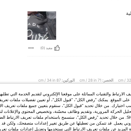
ية
مفيد (0)
الخصر:
71 cm / 28 in
الوركين:
87 cm / 34 in
الارتباط والتقنيات المماثلة على موقعنا الإلكتروني لتقديم الخدمة التي تطلبه
0/1000 Write 20 characters to earn 5 points Finish 2. أغلب القطع تطلع نفس الصور بالضبط، وبعضها حتى
أحلى بالحقيقة 😍. 0/1000 Write 20 characters to earn 5 points Finish 3. الأسعار جدًا حلوة وتناسب كل
لى الموقع. يمكنك "رفض الكل"، "قبول الكل"، أو تعيين تفضيلات ملفات تعريف
الميزانيات. 4. جودة الأقمشة تختلف ع ومع التغليف الجميل تحسينها هدية 🎁. 6. المقاسات دقيقة لو تقرئين الوصف
ختيارك. من خلال تحديد "قبول الكل"، سنقوم بتعيين جميع ملفات تعريف الارتب
وتشوفين جدول المقاسات. 7. أحب إنهم دايم ينزلون موديلات جديدة ومواكبة للموضة. 0/1000 Write 20
حليل الحركة المرورية، وتقديم وظائف محسّنة، وتخصيص المحتوى والإعلانات لت
characters to earn 5 points Finish 8. حتى التفاصيل الصغيرة في القطع تعطي إحساس فخم ✨. 9. العروض
الخاصة بك مع SHEIN. من خلال تحديد "رفض الكل"، ستسمح باستخدام ملفات تعريف الارتباط 
روني يعمل. قد تتمكن من تعطيلها عن طريق تغيير إعدادات متصفحك، ولكن قد ي
 المزيد عن ملفات تعريف الارتباط التي نستخدمها وتعديل إعدادات ملفات تعري