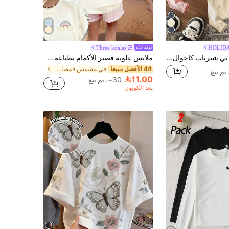
Three koalas
HOLIDA
3 قطع/مجموعة تي شيرتات كاجوال مطبوعة بياقة دائرية وأكمام طويلة للفتيات المراهقات، ملابس طلابية خريفية - تي شيرتات رسومات عصرية برموش وحلوى ودلفين ستجعل الفتيات المراهقات يبتسمن، ملابس عيد الحب
ملابس علوية قصير الأكمام بطباعة جرافيك وياقة طاقم، ملابس علوية صيفية للفتيات المراهقات
4# الأفضل مبيعا
في مشمش قمصان الفتيات المراهقات
11.00
30+. تم بيع
بعد الكوبون