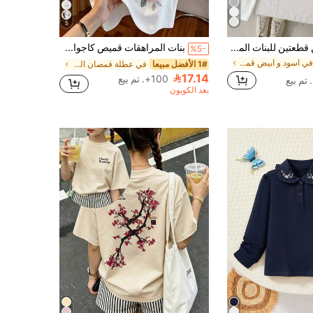
5
SHEIN طقم من قطعتين للبنات المراهقات، ملابس علوية خريفية بأكمام طويلة، عبوة من 2 تي شيرت أساسي أبيض شتوي للمدرسة والعودة إلى المدرسة، نسيج ناعم ومرن، مطرزة برسمة حصان
بنات المراهقات قميص كاجوال فضفاض بطبعات الأزهار والفراشات، أكمام قصيرة منسدلة، مناسب للصيف
%5-
في اسود و ابيض قمصان الفتيات المراهقات
1# الأفضل مبيعا
في عطلة قمصان الفتيات المراهقات
17.14
100+. تم بيع
بعد الكوبون