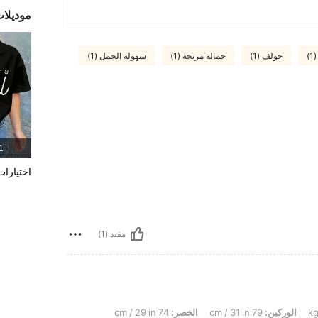
موديلا
)
جولف (1)
حمالة مريحة (1)
سهولة الحمل (1)
1 المنت
اختيارات
مفيد (1)
الوركين:
79 cm / 31 in
الخصر:
74 cm / 29 in