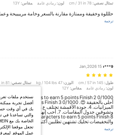
تمثال نصفي:
78 cm / 31 in
لون:
رمادي غامق
مقاس:
13Y
حلللوة وخفيفة وممتازة مقارنة بالسعر وخامة مرييييحة وعمل
ترجمة
15 Jan,2026
r***9
طول: 145 cm / 57 in, الوزن: 47 kg / 104 lbs, تمثال نصفي: 81 cm / 32 in, الخصر: 71 cm / 28 in, الوركين: 87 cm / 34 in, لون: رمادي غامق, مقاس: 12Y
طول:
145 cm / 57 in
الوزن:
47 kg / 104 lbs
تمثال نصفي:
81 cm / 32 in
لون:
رمادي غامق
مقاس:
12Y
نستخدم ملفات تعريف 
أفضل تجربة ممكنة ع
بك في أي وقت حسب ا
والتي تساعدنا في ت
والتخفيضات تخليك تشتهين تطلبين أكثر 😅. 10. باختصار، تجربة شي إن دايم تخليني أرجع أطلب م
تجعل موقعنا الإلكت
ترجمة
عمل الموقع. لمعرفة