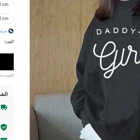
2 cm)
2 cm)
مرجع
العدد:
اكسب ح
الشح