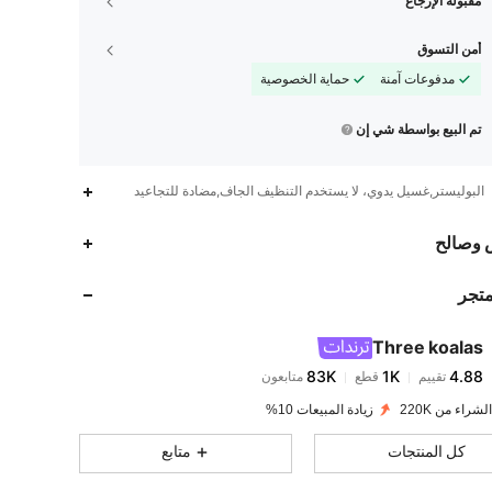
مقبولة الإرجاع
أمن التسوق
مدفوعات آمنة
حماية الخصوصية
تم البيع بواسطة شي إن
البوليستر,غسيل يدوي، لا يستخدم التنظيف الجاف,مضادة للتجاعيد
83K
1K
4.88
 وصالح
متجر
83K
1K
4.88
Three koalas
83K
1K
4.88
تقييم
قطع
متابعون
s***9
تم دفع
منذ 1 يوم
لشراء من 220K
زيادة المبيعات 10%
83K
1K
4.88
كل المنتجات
متابع