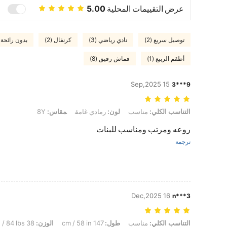
عرض التقييمات المحلية
5.00
توصيل سريع (2)
نادي رياضي (3)
كرنفال (2)
بدون رائحة (1
أطقم الربيع (1)
قماش رقيق (8)
15 Sep,2025
9***3
التناسب الكلي: مناسب, لون: رمادي غامق, مقاس: 8Y
التناسب الكلي:
مناسب
لون:
رمادي غامق
مقاس:
8Y
روعه ومرتب ومناسب للبنات
ترجمة
16 Dec,2025
n***3
التناسب الكلي: مناسب, طول: 147 cm / 58 in, الوزن: 38 kg / 84 lbs, الوركين: 79 cm / 31 in, الخصر: 74 cm / 29 in, تمثال نصفي: 78 cm / 31 in, لون: رمادي غامق, مقاس: 13Y
التناسب الكلي:
مناسب
طول:
147 cm / 58 in
الوزن:
38 kg / 84 lbs