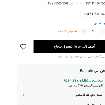
13Y (152-158 cm)
12Y (146-15
14Y (158-16
 المقاس
متبقي 10 فقط!
أضف إلى عربة التسوق بنجاح
تى
2
نقطة شي إن يتم احتسابها عند الدفع.
ن الي
Bahrain
شحن مجاني(طلبات ≥ 334.28)
التوصيل المتوقع:
6-7 يوم عمل
خدمة الدفع عند الاستلام