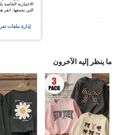
الاختيارية الخاصة ب
التي نجمعها، انقر ه
عرض المزيد من ا
إدارة ملفات تعر
ما ينظر إليه الآخرون