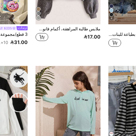
4
ملابس طالبة المراهقة، أكمام فانوس بأسلوب أساسي، عودة إلى المدرسة، حفل الافتتاح، الارتداء اليومي، المدرسة، السفر، الرياضة، الشتاء
Y KIDS
قميص كاجوال بطباعة للبنات بياقة طاقم وأكمام طويلة، ملابس طالبة شابة للخريف
17.00
31.00
10+. تم بيع