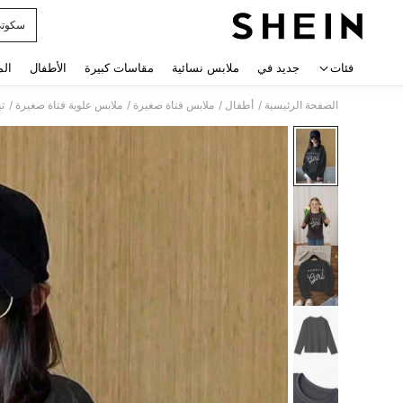
سكوت
 navigate search
فئات
جديد في
ملابس نسائية
مقاسات كبيرة
الأطفال
الم
/
/
/
/
الصفحة الرئيسية
أطفال
ملابس فتاة صغيرة
ملابس علوية فتاة صغيرة
ت