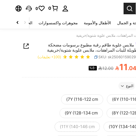
0
0
ة و الجمال
الأطفال والأمومة
مجوهرات واكسسوارات
الحقائب والأمتعة
المراهقات، ملابس علوية شتوية/خريفية
ملابس علوية طاقم رقبة مطبوع برسومات مضحكة
ويلة للبنات المراهقات، ملابس علوية شتوية/خريفية
SKU: sk2506015902
(100+ تعليقات)
11

.0
%8-
12.00
PRICE AND AVAILABIL
النوع
7Y (116-122 cm)
6Y (110-11
9Y (128-134 cm)
8Y (122-12
11Y (140-146 cm)
10Y (134-14