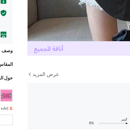
وصف
المقاس
عرض المزيد
حول ال
إعادة ا
كبير
6%