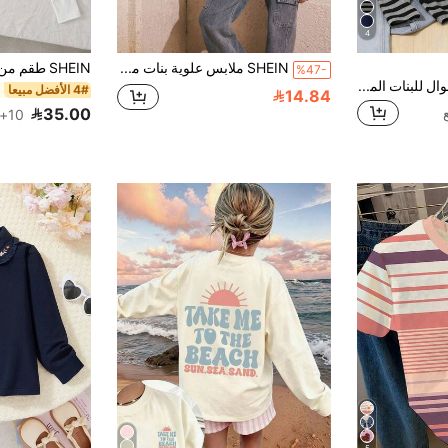
4
SHEIN ملابس علوية بنات مراهقات قطعة واحدة بطراز عصري كاجوال، مريح ومتعدد الاستخدامات، يتميز بتصميم كم طويل مزود بقلنسوة مع نمط نصي. مناسب للربيع والصيف والخريف، هذا الجزء العلوي مثالي لمناسبات مختلفة مثل الأنشطة الحضرية في الهواء الطلق، والراحة المنزلية، والارتداء اليومي، والخروجات.
%47-
SHEIN تي شيرت كاجوال للبنات المراهقات بأكمام طويلة وياقة على شكل حرف V وخطوط متباينة الألوان مع حافة غير متماثلة، خريف
4# الأفضل مبيعا
14.84
35.00
10+. تم بيع
5