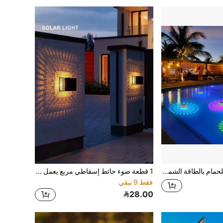
ضوء طافي للحمام بالطاقة الشمسية، إضاءة LED تشتغل تلقائيًا في الليل وتنطفئ في النهار، ضوء بركة متغير الألوان RGB، ضوء طافي على الماء، ضوء حوض السباحة، ضوء النافورة، ضوء حوض السمك، ضوء ميزة المياه، ضوء شجرة معلق، ضوء جو الحفلات
1 قطعة ضوء حائط إسقاطي مربع يعمل بالطاقة الشمسية جديد، مصباح زخرفي خارجي مقاوم للماء بمعيار IP65، مناسب لتزيين الحديقة والشرفة والفناء في مناسبات عيد الميلاد وعيد الهالوين والحفلات العائلية
فقط 9 بيقي
28.00