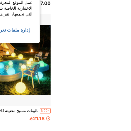
عمل الموقع. لمعرفة
87.00
الاختيارية الخاصة ب
التي نجمعها، انقر ه
إدارة ملفات تعر
%22-
21.18