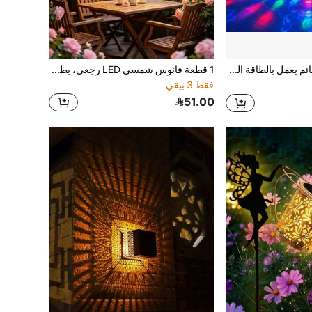
ضوء مسبح عائم يعمل بالطاقة الشمسية RGB متغير الألوان، ضوء LED عائم مقاوم للماء IPX8، ديكور مسبح يعمل بالطاقة الشمسية، مناسب لحمام السباحة والبركة والسبا والحديقة والفناء وديكور الزفاف والحفلات
1 قطعة فانوس شمسي LED رجعي، بطارية قابلة لإعادة الشحن 600 مللي أمبير، إضاءة دافئة، مقاوم للماء، ديكور خارجي للحديقة والشرفة والمنظر الطبيعي، إضاءة للتخييم
فقط 3 بيقي
51.00