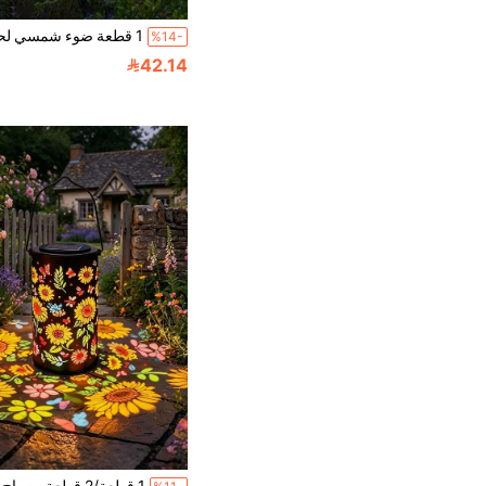
%14-
42.14