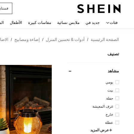
uishy
 navigate search
فئات
جديد في
ملابس نسائية
مقاسات كبيرة
الأطفال
الم
الصفحة الرئيسية
أدوات & تحسين المنزل
إضاءة ومصابيح
الاضا
/
/
/
تصنيف
مشاهد
يومي
بيت
حفلة
غرف المعيشة
خارج
عطلة
عرض المزيد