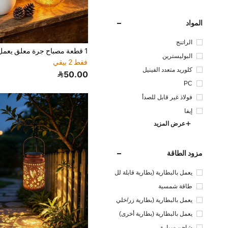
المواد
الراتنج
البوليسترين
فقط 2 بيقي
كلوريد متعدد الفينيل
50.00
PC
فولاذ غير قابل للصدأ
إيفا
عرض المزيد
مزود الطاقة
يعمل بالبطارية (بطارية قابلة لل
شحن)
طاقة شمسية
يعمل بالبطارية (بطارية زر/خلي
ة)
يعمل بالبطارية (بطارية أخرى)
شاحن سيارة