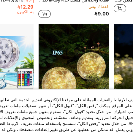
%5-
فقط 2 بيقي
12.29
بعد الكوبون
9.00
الارتباط والتقنيات المماثلة على موقعنا الإلكتروني لتقديم الخدمة التي تطلبه
لى الموقع. يمكنك "رفض الكل"، "قبول الكل"، أو تعيين تفضيلات ملفات تعريف
ختيارك. من خلال تحديد "قبول الكل"، سنقوم بتعيين جميع ملفات تعريف الارتب
حليل الحركة المرورية، وتقديم وظائف محسّنة، وتخصيص المحتوى والإعلانات لت
1 قطعة مصباح أرنب ديكوري خارجي يعمل بالطاقة الشمسية جديد، تمثال حيواني واقعي للحديقة، مناسب لديكور الحديقة والفناء والحديقة والمرآب وحمام السباحة
1 قطعة ضوء كرة زجاجية بتأثير مكسور بإضاءة LED تعمل بالطاقة الشمسية، إضاءة محيطية متعددة الألوان دافئة للحديقة والفناء والطاولة وأحداث العطلات، بطارية نيكل شمسية
%30-
%6-
الخاصة بك مع SHEIN. من خلال تحديد "رفض الكل"، ستسمح باستخدام ملفات تعريف الارتباط 
روني يعمل. قد تتمكن من تعطيلها عن طريق تغيير إعدادات متصفحك، ولكن قد ي
24.50
32.90