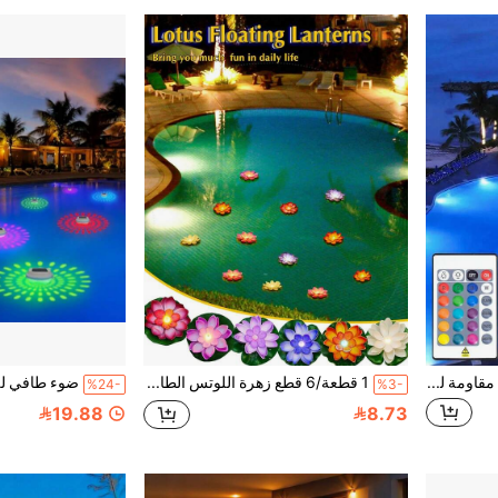
1/2/4 قطع أضواء LED غاطسة مقاومة للماء، أضواء تحت الماء ب- 16 لون مع جهاز تحكم عن بعد للمزهريات وأحواض الاستحمام وأحواض السباحة وحفلات الهالوين والكريسماس وحمامات السباحة وديكور الحفلات
1 قطعة/6 قطع زهرة اللوتس الطافية المضيئة بالليد المقاومة للماء، ضوء ليلي بشكل زهرة اللوتس المقاوم للماء، مناسب للتمني، ديكور نهر أو حمام السباحة، إضاءة ديكور حديقة عيد الميلاد والنافورة المائية
%24-
%3-
19.88
8.73