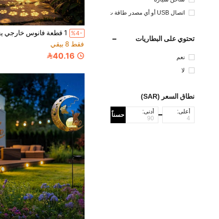
اتصال USB أو أي مصدر طاقة ت
يار مستمر آخر
%4-
تحتوي على البطاريات
فقط 8 بيقي
40.16
نعم
لا
نطاق السعر (SAR)
أعلى:
أدنى:
حسناً