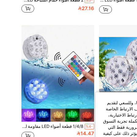
%3-
27.16
ا، وللسعي لتقديم
 الارتباط الخاصة
اط الاختيارية،
كملة تجربة التسوق
2/4 قطعة أضواء LED RGB تحت الماء بريموت كنترول، مصباح LED للطاولة، مناسب للحمام السباحة والسبا والحوض والحفلات، تعمل بالبطاريات، 4 أوضاع، 16 لون، البطاريات غير مشمولة
1/4/8 قطعة أضواء LED مقاومة للماء، 16 لون قابلة للتغيير بواسطة جهاز تحكم عن بعد للأحواض المائية والأواني والحمامات والأحواض الساخنة وأعياد الهالوين والكريسماس والحمامات السباحة وديكور الحفلات
%4-
الضرورية فقط التي
14.47
ؤثر ذلك على كيفية