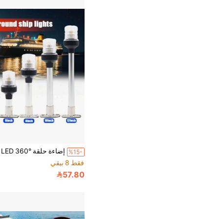
%15-
فقط 8 بيقي
57.80