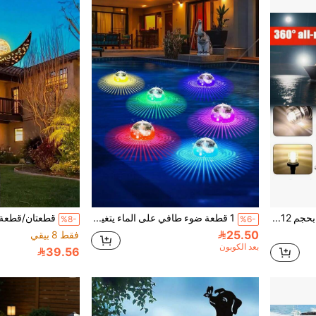
إضاءة حلقة LED 360° بحجم 6/8/12 بوصة لليخوت، ضوء ذيل ملاحة بحري من الفولاذ المقاوم للصدأ 316، وحدة إضاءة لليخوت والقوارب القابلة للنفخ
1 قطعة ضوء طافي على الماء يتغير لونه RGB بالطاقة الشمسية، ضوء حمام السباحة بالطاقة الشمسية، مناسب للبرك الخارجية وأحواض السمك وحمامات السباحة والأحواض الساخنة والديكور الحديقة، ضوء حمام السباحة بالطاقة الشمسية، إضاءة جو خارجية
%8-
%6-
25.50
فقط 8 بيقي
بعد الكوبون
39.56