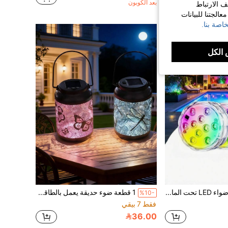
بعد الكوبون
ف الارتباط
الجتنا للبيانات
اصة بنا.
الكل
2/4/6 قطع أضواء LED تحت الماء، أضواء حمام سباحة مقاومة للماء IP68 مع جهاز تحكم عن بعد، 16 لون RGB متغير، مناسبة للمزهريات وأحواض الاستحمام وأحواض الاستحمام الساخنة وحمامات السباحة وديكور حفلات الهالوين والكريسماس والعطلات المنزلية
1 قطعة ضوء حديقة يعمل بالطاقة الشمسية، ضوء منظر طبيعي، فانوس على شكل حصان، ضوء يدوي على شكل سمكة التنين، كاشف أضواء خارجي للحديقة، فانوس، ضوء LED
%10-
فقط 7 بيقي
36.00