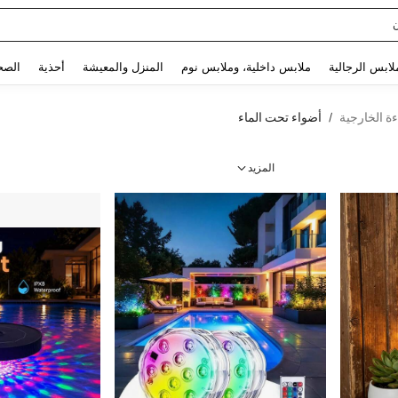
sq
Use up and down arrow keys to البحث الأخير and البحث والعثور. Press Enter to select.
لابس الرجالية
ملابس داخلية، وملابس نوم
المنزل والمعيشة
أحذية
الصح
ءة الخارجية
أضواء تحت الماء
/
المزيد