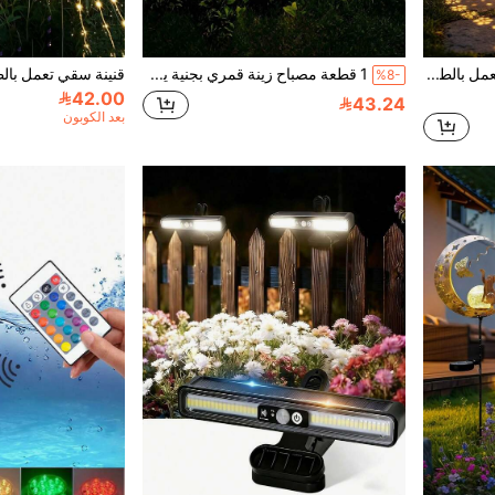
1 قطعة فانوس خارجي يعمل بالطاقة الشمسية مقاوم للماء على شكل طائر الطنان والزهور، ديكور الحديقة، ديكور الفناء، ديكور الشرفة، إضاءة معلقة، هدية للأصدقاء والعائلة
1 قطعة مصباح زينة قمري بجنية يعمل بالطاقة الشمسية، مصباح LED معدني مقاوم للماء للحديقة، مناسب للفناء والحديقة والعشب والممر والساحة، إضاءة زخرفية، ديكور المنزل، مشتل النباتات، مناسب لعيد الشكر وعيد الفصح وعيد الحب وزينة رأس السنة الجديدة
%8-
42.00
43.24
بعد الكوبون