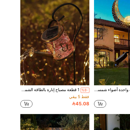
قطعتان/قطعة واحدة أضواء شمسية جديدة للقمر والشمس، هدية ديكور حديقة خارجية، لاسلكية مقاومة للماء للزراعة على العشب والحديقة، مناسبة للممرات والحدائق والساحات الخارجية، أضواء ديكور جنية
1 قطعة مصباح إنارة بالطاقة الشمسية على شكل فراشة/سحلية، إبريق سقي إبداعي من الحديد مع حامل أرضي، ديكور للحديقة والمساحات الخارجية، مناسب لمناسبات مختلفة كالأعياد وعيد الأم
%8-
فقط 5 بيقي
45.08