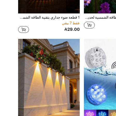
قنينة سقي تعمل بالطاقة الشمسية لحديقة الخارجية، أضواء سلسلة قنينة سقي الجنية الشمسية، أضواء ديكور حديقة من المعدن المطلي بالنيكل اللامع تعمل بالبطارية، 2 قطعة/1 قطعة
1 قطعة ضوء جداري بتقنية الطاقة الشمسية مربع الشكل، مقاوم للماء بمعيار IP65 للاستخدام الخارجي، مناسب لتزيين الحديقة والفناء والمناسبات مثل عيد الميلاد وعيد الهالوين وحفلات العشاء
فقط 7 بيقي
29.00