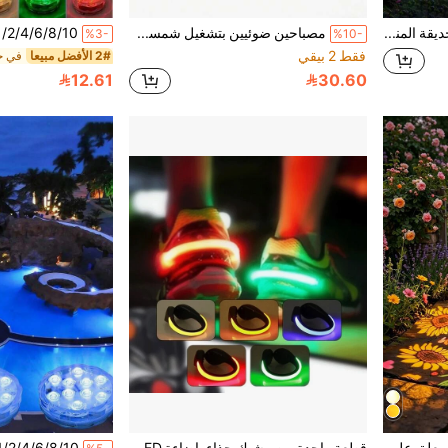
1 قطعة ضوء شمسي لحديقة المنزل بتصميم بصمة قط وفراشة وقمر، ضوء حديقة شمسي مقاوم للماء بتصميم القمر، مناسب للقبر والشرفة والحديقة والممر والديكور، هدية عيد الأم وعيد الجدة
مصباحين ضوئيين بتشغيل شمسي وحساس حركة - 3 أوضاع إضاءة، مصباح أمان قابل للتثبيت، مقاوم للماء IP65 لليلة الهالوين والكريسماس والرواق والمرآب (ضوء أبيض/ضوء دافئ)
%3-
%10-
فقط 2 بيقي
2# الأفضل مبيعا
في جد
12.61
30.60
1 قطعة/2 قطعة مصباح معلق على شكل عباد الشمس بالطاقة الشمسية، مصباح زخرفي من الحديد الفني بالطاقة الشمسية بدون أسلاك مع فراشة مرسومة، مناسب للفناء والحديقة والشرفة والفناء الخارجي، مصباح زخرفي خارجي عصري للمناظر الطبيعية، يخلق أجواء دافئة
قطعة واحدة من مشبك حذاء بإضاءة LED ، أضواء على الأربطة الومضة ، إضاءة ساطعة للأوقات الليلية ، سهل التركيب