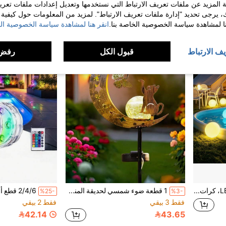
 المزيد عن ملفات تعريف الارتباط التي نستخدمها وتعديل إعدادات ملفات تعري
ك، يرجى تحديد "إدارة ملفات تعريف الارتباط". لمزيد من المعلومات حول كيفية مع
نا لمشاهدة سياسة الخصوصية الخاصة بنا.
انقر هنا لمشاهدة سياسة الخصوصية الخ
يف الارتباط
قبول الكل
رفض 
بالونات مسبح مضيئة LED، كرات شاطئ قابلة للنفخ ب- 16 لون مع تحكم عن بعد، كرات مائية مضيئة، ديكور حفلات المسبح الصيفية والترفيه الخارجي، إضاءة ليلية إبداعية، ديكور قابل للنفخ، مناسب للشاطئ والعشب والفناء
1 قطعة ضوء شمسي لحديقة المنزل بتصميم بصمة قط وفراشة وقمر، مصباح حديقة شمسي مقاوم للماء بتصميم القمر، مناسب للقبر والشرفة والحديقة والممر والديكور، هدية عيد الأم وعيد الجدة
%25-
%3-
فقط 3 بيقي
فقط 2 بيقي
42.14
43.65