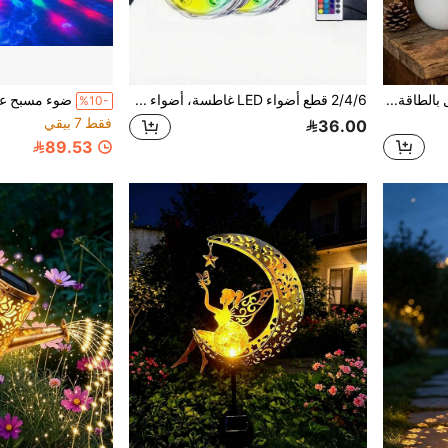
1 قطعة مصباح جرة معلق يعمل بالطاقة الشمسية، مصباح زجاجي معلق للحديقة الخارجية، ديكور إبداعي للأمنيات، مصباح لهب جرة ماسون لعيد الميلاد
2/4/6 قطع أضواء LED غاطسة، أضواء مسبح تحت الماء مقاومة للماء IP68 مع جهاز تحكم عن بعد، تغيير ألوان RGB 16 لون، مناسبة للمزهريات وأحواض الاستحمام وأحواض الاستحمام الساخنة وحمامات السباحة، ديكور حفلات هالوين والكريسماس والعطلات المنزلية
%10-
فقط 7 بيقي
36.00
89.53