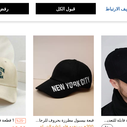
يف الارتباط
قبول الكل
رفض 
1 قبعة بيسبول أساسية قابلة للتعديل باللون الأسود، قبعة وشمس، مناسب للجنسين
قبعة بيسبول مطرزة بحروف للرجال ستريت
%25-
200+ مستخدم قام بإعادة الشراء