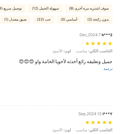
سوف اشتريه مرة أخرى (9)
سهولة الحمل (12)
توصيل سريع (4)
بدون رائحة (3)
أساسي (5)
حب (33)
ضيق معتدل (1)
7 Dec,2024
h***2
التناسب الكلي: مناسب, لون: الأسود
التناسب الكلي:
مناسب
لون:
الأسود
جميل وتعليقه رائع أخذته لأخويا الخامة واو 😍😍😍
ترجمة
13 Sep,2024
I***Y
التناسب الكلي: مناسب, لون: الأسود
التناسب الكلي:
مناسب
لون:
الأسود