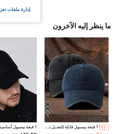
إدارة ملفات تعر
ما ينظر إليه الآخرون
25
1 قبعة بيسبول قابلة للتعديل ذات لون أحادي مغسول، كاجوال للخارج، مناسبة للصيف والشاطئ والعطلات والمهرجانات والسفر
%3-
فقط 8 بيقي