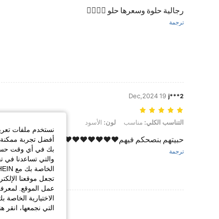
رجالية حلوة وسعرها حلو 👍🏻👩🏻
ترجمة
19 Dec,2024
j***2
التناسب الكلي: مناسب, لون: الأسود
التناسب الكلي:
مناسب
لون:
الأسود
نستخدم ملفات تعريف 
حبيتهم بنصحكم فيهم❤️❤️❤️❤️❤️❤️❤️❤️❤️❤️❤️❤️❤️❤️❤️
أفضل تجربة ممكنة ع
بك في أي وقت حسب ا
ترجمة
والتي تساعدنا في ت
تجعل موقعنا الإلكت
عمل الموقع. لمعرفة
الاختيارية الخاصة ب
عرض المزيد من ا
التي نجمعها، انقر ه