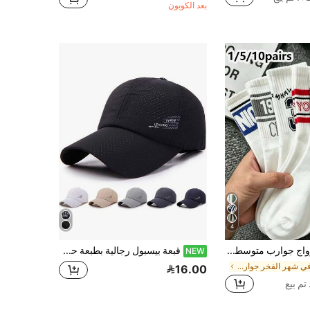
بعد الكوبون
4
1/5/10 أزواج جوارب متوسطة الطول بنمط الحروف والأرقام للجنسين، جوارب رياضية عصرية قابلة للتنفس ومريحة، ماصة للرطوبة، مناسبة للارتداء اليومي والرياضة وجميع الفصول
قبعة بيسبول رجالية بطبعة حرف LEADING سريعة الجفاف، قابلة للتعديل، للحماية من الشمس، كاجوال للرياضات الخارجية والسفر في الربيع/الخريف والشاطئ والحفلات، 1 قطعة
NEW
في شهر الفخر جوارب رجالية
16.00