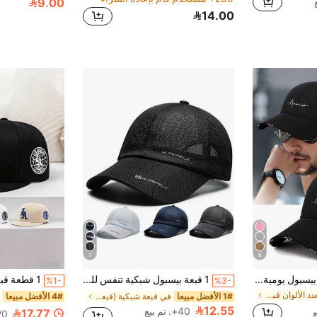
9.00
14.00
7
6
1 قطعة/2 قطعة قبعة بيسبول يومية، قبعة سناب باك مطبوع عليها حرف عادي، مناسبة للاستخدام اليومي، السفر، التنزه، التزلج
1 قبعة بيسبول شبكية تنفس للرجال، قابلة للتعديل للرياضات الخارجية، واقية من الشمس،لموسم الربيع والخريف للسفر والشاطئ والحفلات
%1-
%3-
في متعدد الألوان قبعة البيسبول للرجال
1# الأفضل مبيعا
في قبعة شبكية (قبعة سائق الشاحنة) قبعات الرجال
4# الأفضل مبيعا
12.55
40+. تم بيع
17.77
20+. تم 