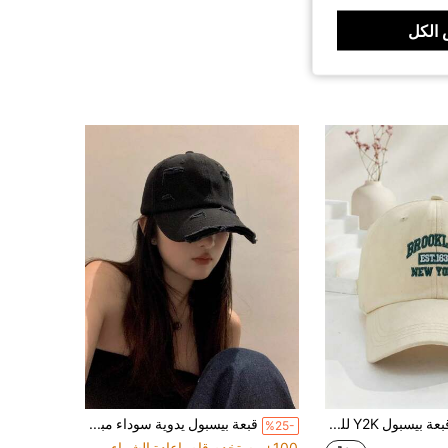
الكل
1 قطعة قبعة بيسبول Y2K للجنسين مطرزة بحرف BROOKLYN NEW YORK حماية من الشمس قابلة للتنفس قبعة بيسبول عصرية مناسبة للاستخدام اليومي والسفر في الهواء الطلق والتظليل من الشمس
قبعة بيسبول يدوية سوداء مبهتة، متعددة الاستخدامات للخارج والتنقل واللبس اليومي
%25-
100+ مستخدم قام بإعادة الشراء