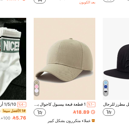
بعد الكوبون
10
9
ل مطرز للرجال
1 قطعة قبعة بيسبول كاجوال بلون موحد قابلة لتعديل الحجم
%4-
%1-
1# الأفضل مبيعا
18.89
5.76
100+. تم بيع
عملاء متكررون بشكل كبير