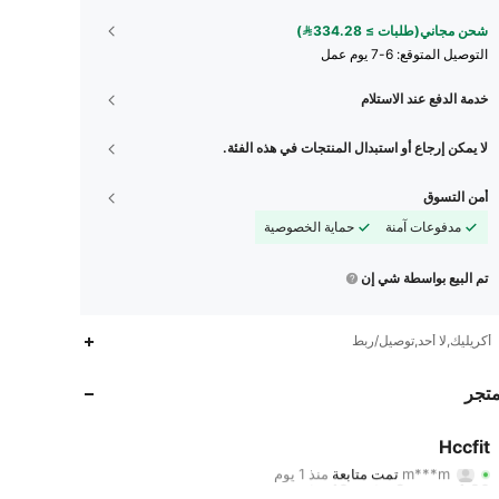
شحن مجاني(طلبات ≥ 334.28)
التوصيل المتوقع:
6-7 يوم عمل
خدمة الدفع عند الاستلام
لا يمكن إرجاع أو استبدال المنتجات في هذه الفئة.
أمن التسوق
مدفوعات آمنة
حماية الخصوصية
تم البيع بواسطة شي إن
40
2
4.80
أكريليك,لا أحد,توصيل/ربط
40
2
4.80
متجر
40
2
4.80
Hccfit
m***m
تمت متابعة
منذ 1 يوم
40
2
4.80
تقييم
قطع
متابعون