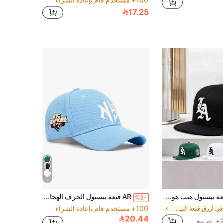
17.25
5
1 قطعة قبعة بيسبول هيب هوب مطرزة بحرف "LA" للرجال والنساء، قابلة للتعديل للرياضات الخارجية، مناسبة للمشي لمسافات طويلة والملابس الكاجوال
AR قبعة بيسبول الحرف الهجائية والتطريز الهندسي الغوثي للرجال مع حزام قابل للتعديل لحماية من الشمس، مناسبة للسفر في الربيع والخريف وحفلات الشاطئ والشوارع
%3-
100+ مستخدم قام بإعادة الشراء
في أزرق قبعة البيسبول للرجال
20.44
بيع