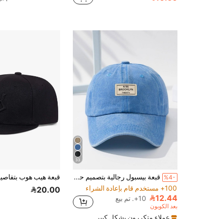
33
قبعة بيسبول رجالية بتصميم حروف مطرزة للشارع
قبعة هيب هوب بتفاصي
%4-
100+ مستخدم قام بإعادة الشراء
20.00
12.44
10+. تم بيع
بعد الكوبون
عملاء متكررون بشكل كبير