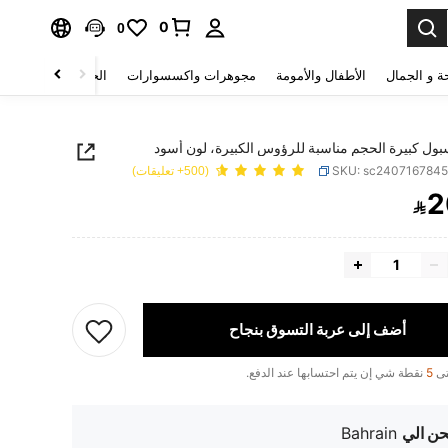
0
0
ة و الجمال
الأطفال والأمومة
مجوهرات واكسسوارات
الحقائب والأمتعة
بول كبيرة الحجم مناسبة للرؤوس الكبيرة، لون أسود
SKU: sc240716784
(500+ تعليقات)
2

PRICE AND AVAILABIL
أضف إلى عربة التسوق بنجاح
تى
5
نقطة شي إن يتم احتسابها عند الدفع.
ن الي
Bahrain