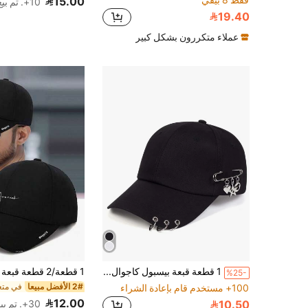
15.00
10+. تم بيع
19.40
عملاء متكررون بشكل كبير
1 قطعة قبعة بيسبول كاجوال مزينة بشكل قلب وخاتم، للحياة اليومية والشارع وعيد الحب
%25-
2# الأفضل مبيعا
100+ مستخدم قام بإعادة الشراء
12.00
10.50
30+. تم بيع