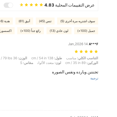
عرض التقييمات المحلية
4.83
سوف اشتريه مرة أخرى (5)
تنس (45)
أنيق (61)
هدية (46)
جميل (100+)
لون عادي (13)
رائع جداً (100+)
اكسسورات 
14 Jan,2026
A***F
التناسب الكلي: مناسب, طول: 138 cm / 54 in, الوزن: 36 kg / 79 lbs, تمثال نصفي: 73 cm / 29 in, الخصر: 59 cm / 23 in, الوركين: 89 cm / 35 in, لون: متعدد الألوان, مقاس: S
التناسب الكلي:
مناسب
طول:
138 cm / 54 in
الوزن:
36 kg / 79 lbs
الوركين:
89 cm / 35 in
لون:
متعدد الألوان
مقاس:
S
تجنننن وبارده ونفس الصوره
ترجمة