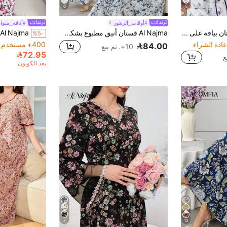
6
5
#أوقات_الزهور
#أناقة_متوا
Al Najma فستان بياقة على شكل حرف V أسلوب عربي، نمط ألوان وتصميم زهور منسدلة الأكمام، للربيع والصيف
Al Najma فستان أنيق مطبوع بشكل الوردة مع وشاح رأس
%5-
400+ مستخدم قام بإعادة الشراء
84.00
10+. تم بيع
72.95
بعد الكوبون
7
12