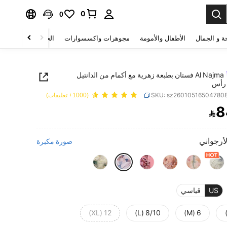
0
0
ة و الجمال
الأطفال والأمومة
مجوهرات واكسسوارات
الحقائب والأمتعة
Al Najma فستان بطبعة زهرية مع أكمام من الدانتيل
رأس
SKU: sz26010516504780
(1000+ تعليقات)
8

PRICE AND AVAILABIL
لأرجواني
صورة مكبرة
US
قياسي
12 (XL)
8/10 (L)
6 (M)