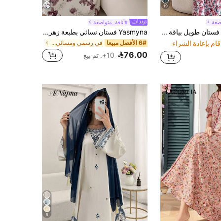
19
ضعة
#أناقة_متواضعة
Al Najma فستان طويل بياقة دائرية مخطط بتصميم الأزهار مع شريط مكشكش على الحافة وغطاء للرأس على الطريقة العربية، محتشم
Yasmyna فستان نسائي بطبعة زهرية وياقة على شكل حرف V وربطة خصر بأسلوب عربي
6# الأفضل مبيعا
في رسمي ومسائي الملابس العربية
76.00
10+. تم بيع
5