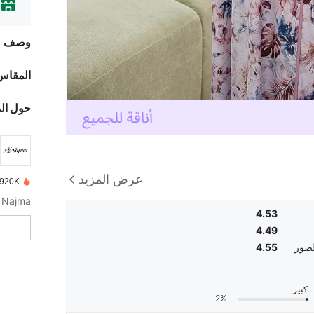
وصف
المقاس
حول ال
عرض المزيد
920K تم بيعها مؤخرًا
4.53
4.49
لصور
4.55
كبير
2%