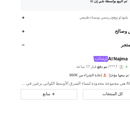
تم البيع بواسطة شي إن
يلمع او يوهج,رسمي ومساء,طبيعي
 وصالح
متجر
Al Najma
593K
5.9K
4.91
i***7
تم دفع
قبل 17 ساعة
إعادة الشراء من 960K
593K
5.9K
4.91
Al Najma هي مجموعة محدودة لنساء الشرق الأوسط اللواتي يرغبن في الجمع بين التألق المتواضع والموديل الحديث
كل المنتجات
متابع
593K
5.9K
4.91
593K
5.9K
4.91