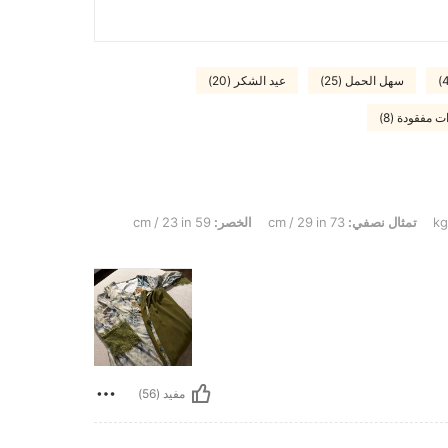
سهل الحمل (25)
عيد الشكر (20)
مفقودة (8)
تمثال نصفي:
73 cm / 29 in
الخصر:
59 cm / 23 in
مفيد (56)