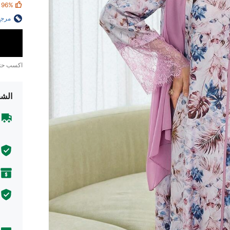
96%
مرجع
اكسب ح
الشح