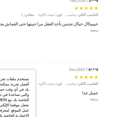
1 Feb,2026
z***4
التناسب الكلي: مناسب, لون: متعدد الألوان, مقاس: L
التناسب الكلي:
مناسب
لون:
متعدد الألوان
مقاس:
L
خييييااال خياال تجنننن تأخذ العقل مرا حبيتها حتى القماش يجن
ترجمة
7 Dec,2025
9***6
نستخدم ملفات تعريف 
التناسب الكلي: مناسب, لون: متعدد الألوان, مقاس: S
التناسب الكلي:
مناسب
لون:
متعدد الألوان
مقاس:
S
أفضل تجربة ممكنة ع
بك في أي وقت حسب ا
جميل جدا
والتي تساعدنا في ت
ترجمة
تجعل موقعنا الإلكت
عمل الموقع. لمعرفة
الاختيارية الخاصة ب