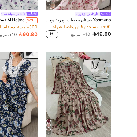
12
#أوقات_الزهور
#أناقة_متواضعة
Yasmyna فستان بطبعات زهرية مع وشاح الرأس من الشيفون مع تطعيمات من الدانتيل والياقة على شكل حرف V
%20-
500+ مستخدم قام بإعادة الشراء
300+ مستخدم قام بإعادة الشراء
49.00
60.80
10+. تم بيع
10+. تم بيع
7