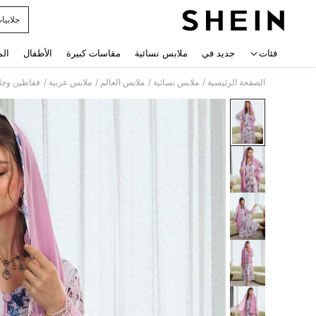
جلابيا
 navigate search
فئات
جديد في
ملابس نسائية
مقاسات كبيرة
الأطفال
الم
/
/
/
/
الصفحة الرئيسية
ملابس نسائية
ملابس العالم
ملابس عربية
قفاطين وجلا