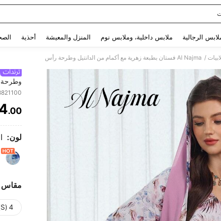
ت
Use up and down arrow keys to البحث الأخير and البحث والعثور. Press Enter to select.
لابس الرجالية
ملابس داخلية، وملابس نوم
المنزل والمعيشة
أحذية
الصح
/
بيات
Al Najma فستان بطبعة زهرية مع أكمام من الدانتيل وطرحة رأس
وطرحة 
8821100
4
.00
ITY
لون:
ا
مقاس
4 (S)