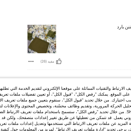
نن بارد
مفيد (26)
الارتباط والتقنيات المماثلة على موقعنا الإلكتروني لتقديم الخدمة التي تطلبه
لى الموقع. يمكنك "رفض الكل"، "قبول الكل"، أو تعيين تفضيلات ملفات تعريف
ختيارك. من خلال تحديد "قبول الكل"، سنقوم بتعيين جميع ملفات تعريف الارتب
حليل الحركة المرورية، وتقديم وظائف محسّنة، وتخصيص المحتوى والإعلانات لت
الخاصة بك مع SHEIN. من خلال تحديد "رفض الكل"، ستسمح باستخدام ملفات تعريف الارتباط 
روني يعمل. قد تتمكن من تعطيلها عن طريق تغيير إعدادات متصفحك، ولكن قد ي
 المزيد عن ملفات تعريف الارتباط التي نستخدمها وتعديل إعدادات ملفات تعري
مفيد (3)
ك، يرجى تحديد "إدارة ملفات تعريف الارتباط". لمزيد من المعلومات حول كيفية مع