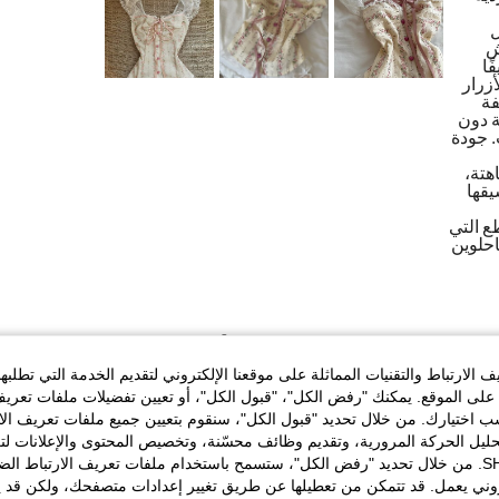
ل
ش
ًا
زرار
فة
ة دون
. جودة
هتة،
يقها
ع التي
احلوين
مفيد (11)
الارتباط والتقنيات المماثلة على موقعنا الإلكتروني لتقديم الخدمة التي تطلبه
لى الموقع. يمكنك "رفض الكل"، "قبول الكل"، أو تعيين تفضيلات ملفات تعريف
ختيارك. من خلال تحديد "قبول الكل"، سنقوم بتعيين جميع ملفات تعريف الارتب
حليل الحركة المرورية، وتقديم وظائف محسّنة، وتخصيص المحتوى والإعلانات لت
الخاصة بك مع SHEIN. من خلال تحديد "رفض الكل"، ستسمح باستخدام ملفات تعريف الارتباط 
تمثال نصفي:
75 cm / 30 in
الخصر:
62 cm / 24 in
روني يعمل. قد تتمكن من تعطيلها عن طريق تغيير إعدادات متصفحك، ولكن قد ي
اس:
S