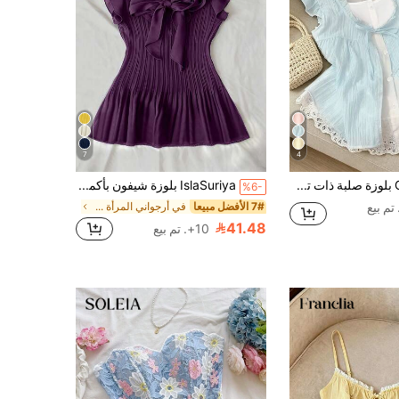
7
4
GlowEve بلوزة صلبة ذات تصميم ربطة عنق وأكمام متدلية ومنفوشة، بتصميم قطعتين في واحد، أنيقة وعصرية للنساء للارتداء اليومي والرحلات، بطابع رومانسي وعصري راقي
IslaSuriya بلوزة شيفون بأكمام قصيرة باللون الأخضر الزيتوني مع ربطة عنق للنساء
%6-
7# الأفضل مبيعا
في أرجواني المرأة قمم ، البلوزات & تي شيرت
41.48
10+. تم بيع