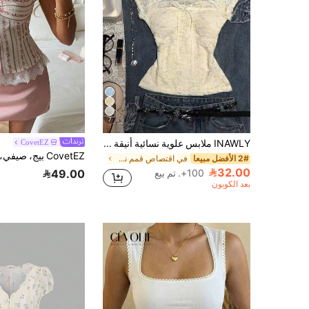
7
INAWLY ملابس علوية نسائية أنيقة بلون موحد من الدانتيل مع زينة فيونكة، صيفية
CovetEZ
2# الأفضل مبيعا
في اقتصاص قمم نسائية
32.00
100+. تم بيع
49.00
بعد الكوبون