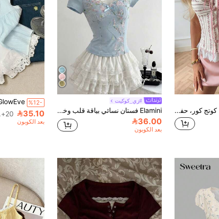
#زي_كوكيت
%12-
CovetEZ بيج، صيفي، كوتج كور، حفلة شاي، ملابس علوية نسائية بتصميم كورسيه مع حافة دانتيل وطباعة زهور صغيرة، ياقة قلب، بدون أكمام، مع رباط مكشكش
Elamini فستان نسائي بياقة قلب وخصر مشدود بكشكشة ولون متباين، أكمام قصيرة، ربيعي/صيفي، أنيق رومانسي كلاسيكي جذاب متعدد الاستخدامات
35.10
20+. تم بيع
36.00
بعد الكوبون
بعد الكوبون