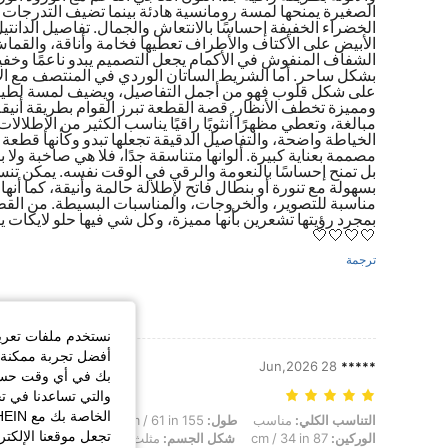
الصغيرة يمنحها لمسة رومانسية هادئة بينما تضيف التدرجات
الخضراء الخفيفة إحساسًا بالانتعاش والجمال. تفاصيل الدانتي
الأبيض على الأكتاف والأطراف تعطيها فخامة وأناقة، والقما
الشفاف المنفوش في الأكمام يجعل التصميم يبدو ناعمًا وخفيف
بشكل ساحر. أما الشريط الساتان الوردي في المنتصف مع الأ
على شكل قلوب فهو من أجمل التفاصيل، ويضيف لمسة لطي
ومميزة تخطف الأنظار. قصة القطعة تبرز القوام بطريقة أنيق
مبالغة، وتعطي مظهرًا أنثويًا راقيًا يناسب الكثير من الإطلالات
الخياطة واضحة، والتفاصيل الدقيقة تجعلها تبدو وكأنها قطعة
مصممة بعناية كبيرة. ألوانها متناسقة جدًا، فلا هي صاخبة ولا با
بل تمنح إحساسًا بالنعومة والرقي في الوقت نفسه. يمكن تنس
بسهولة مع تنورة أو بنطال فاتح لإطلالة حالمة وأنيقة، كما أنها
مناسبة للتصوير، والخروجات، والمناسبات البسيطة. من القط
بمجرد رؤيتها تشعرين بأنها مميزة، وكل شي فيها حلو لايكات ي
🤍🤍🤍🤍
ترجمة
نستخدم ملفات تعريف 
أفضل تجربة ممكنة ع
28 Jun,2026
*****
بك في أي وقت حسب ا
والتي تساعدنا في ت
التناسب الكلي: مناسب, طول: 155 cm / 61 in, الوزن: 45 kg / 99 lbs, تمثال نصفي: 75 cm / 30 in, الخصر: 62 cm / 24 in, الوركين: 87 cm / 34 in, شكل الجسم: مثلث مقلوب, لون: وردي, مقاس: S
التناسب الكلي:
مناسب
طول:
155 cm / 61 in
الوزن:
45 kg / 99 lbs
تجعل موقعنا الإلكت
الوركين:
87 cm / 34 in
شكل الجسم:
مثلث مقلوب
لون:
وردي
مق