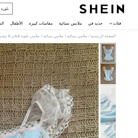
بلوزه
 navigate search
فئات
جديد في
ملابس نسائية
مقاسات كبيرة
الأطفال
الم
/
/
/
الصفحة الرئيسية
ملابس نسائية
ملابس نسائية
ملابس علوية &بلايز & تيشي