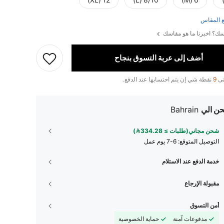
12 (XL)
8/10 (L)
6 (M)
 المقاس
ك؟ اخبرنا ما هو مقاسك
أضف إلى عربة التسوق بنجاح
تى
9
نقطة شي إن يتم احتسابها عند الدفع.
ن الي
Bahrain
شحن مجاني(طلبات ≥ 334.28)
التوصيل المتوقع:
6-7 يوم عمل
خدمة الدفع عند الاستلام
مقبولة الإرجاع
أمن التسوق
مدفوعات آمنة
حماية الخصوصية