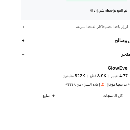
تم البيع بواسطة شي إن
أزراز بأحد الخط,جاكار,الفتحة المربعة
822K
8.9K
4.77
 وصالح
متجر
822K
8.9K
4.77
GlowEve
822K
8.9K
4.77
تقييم
قطع
متابعون
n***r
تم دفع
منذ 1 يوم
إعادة الشراء من 999K+
822K
8.9K
4.77
كل المنتجات
متابع
822K
8.9K
4.77
822K
8.9K
4.77