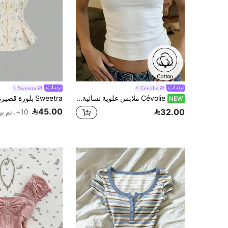
Sweetra
Cévolie
Cévolie ملابس علوية نسائية بلون موحد مطوية ضيقة متعددة الاستخدامات كاجوال
NEW
45.00
32.00
10+. تم بيع