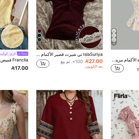
13
4
IslaSuriya تي شيرت قصير الأكمام مزين بالدانتيل والأزرار للنساء
#زي_كوكيت
Sweetra بلوزة قصيرة الأكمام مزينة بالتطريز والطباعة، قصة الخصر على شكل V، قماش مرن مناسب للارتداء اليومي، موسم الربيع والصيف
27.00
100+. تم بيع
بعد الكوبون
17.00