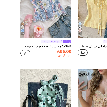
35
7
#رومانسية_غريبة
Franclia قميص داخلي نسائي بحمالات ربطة شريط دانتيل مزخرف بالزهور للصيف
Soleia ملابس علوية كورستيه بوبيه ضيقة بطبقتين من الدانتيل بتصميم باندو مثير على الطراز الأوروبي والأمريكي، علوية مطرزة مفرغة باللون الأبيض، ملابس سهرة للنوادي الليلية للنساء، للخروجات، فستان ضيفة زفاف، بلوزات خريف/شتاء للنساء، ملابس صيفية لطيفة للارتداء اليومي الكاجوال، للعطلات والرحلات البحرية والسفر والشاطئ، أسلوب العودة إلى المدرسة والحرم الجامعي، ملابس علوية صيفية
65.00
بعد الكوبون