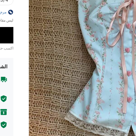
4 (S)
مرجع
ليس مقاس
اكسب ح
الشح