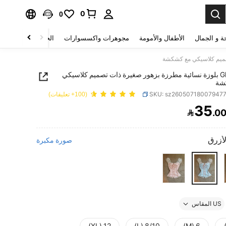
0
0
ة و الجمال
الأطفال والأمومة
مجوهرات واكسسوارات
الحقائب والأمتعة
GlowEve بلوزة نسائية مطرزة بزهور صغيرة ذات تصميم كلاسيكي
شة
SKU: sz26050718007947
(100+ تعليقات)
35

.0
PRICE AND AVAILABIL
لأزرق
صورة مكبرة
US المقاس