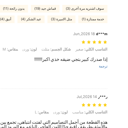
سوف اشتريه مرة أخرى (3)
قماش جيد (19)
بدون رائحة (11)
خدمة ممتازة (1)
مثل الاميرة (3)
عيد الشكر (4)
أنيق (4)
18 Jun,2026
d***m
التناسب الكلي: صغير, شكل الجسم: مثلث, لون: وردي, مقاس: M
التناسب الكلي:
صغير
شكل الجسم:
مثلث
لون:
وردي
مقاس:
M
إذا صدرك كبير بتجي ضيقه خذي اكبر!!!!!!!
ترجمة
14 Jul,2026
ر***ر
التناسب الكلي: مناسب, لون: وردي, مقاس: L
التناسب الكلي:
مناسب
لون:
وردي
مقاس:
L
هذه القطعة من أجمل التصاميم التي لفتت انتباهي، تجمع بين ا
والأنوثة بطريقة راقية جدًا اللون العاجي الناعم مع الورود الور