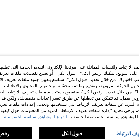
الارتباط والتقنيات المماثلة على موقعنا الإلكتروني لتقديم الخدمة التي تطلبه
لى الموقع. يمكنك "رفض الكل"، "قبول الكل"، أو تعيين تفضيلات ملفات تعريف
ختيارك. من خلال تحديد "قبول الكل"، سنقوم بتعيين جميع ملفات تعريف الارتب
حليل الحركة المرورية، وتقديم وظائف محسّنة، وتخصيص المحتوى والإعلانات لت
الخاصة بك مع SHEIN. من خلال تحديد "رفض الكل"، ستسمح باستخدام ملفات تعريف الارتباط 
روني يعمل. قد تتمكن من تعطيلها عن طريق تغيير إعدادات متصفحك، ولكن قد ي
 المزيد عن ملفات تعريف الارتباط التي نستخدمها وتعديل إعدادات ملفات تعري
ك، يرجى تحديد "إدارة ملفات تعريف الارتباط". لمزيد من المعلومات حول كيفية مع
نا لمشاهدة سياسة الخصوصية الخاصة بنا.
انقر هنا لمشاهدة سياسة الخصوصية الخ
يف الارتباط
قبول الكل
رفض 