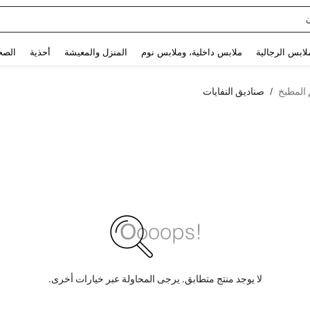
Use up and down arrow keys to البحث الأخير and البحث والعثور. Press Enter to select.
لابس الرجالية
ملابس داخلية، وملابس نوم
المنزل والمعيشة
أحذية
الصح
 المطبخ
صناديق النفايات
/
لا يوجد منتج متطابق. يرجى المحاولة عبر خيارات أخرى.