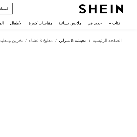
فستان
 navigate search
فئات
جديد في
ملابس نسائية
مقاسات كبيرة
الأطفال
الم
الصفحة الرئيسية
معيشة & منزلي
مطبخ & عشاء
تخزين وتنظيم
/
/
/