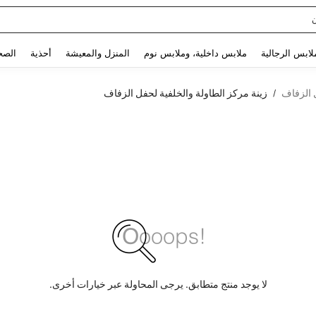
Use up and down arrow keys to البحث الأخير and البحث والعثور. Press Enter to select.
لابس الرجالية
ملابس داخلية، وملابس نوم
المنزل والمعيشة
أحذية
الصح
الزفاف
زينة مركز الطاولة والخلفية لحفل الزفاف
/
لا يوجد منتج متطابق. يرجى المحاولة عبر خيارات أخرى.