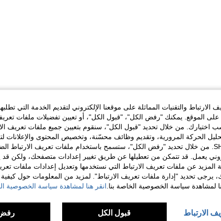
الارتباط والتقنيات المماثلة على موقعنا الإلكتروني لتقديم الخدمة التي تطلبه
لى الموقع. يمكنك "رفض الكل"، "قبول الكل"، أو تعيين تفضيلات ملفات تعريف
ختيارك. من خلال تحديد "قبول الكل"، سنقوم بتعيين جميع ملفات تعريف الارتب
حليل الحركة المرورية، وتقديم وظائف محسّنة، وتخصيص المحتوى والإعلانات لت
الخاصة بك مع SHEIN. من خلال تحديد "رفض الكل"، ستسمح باستخدام ملفات تعريف الارتباط 
روني يعمل. قد تتمكن من تعطيلها عن طريق تغيير إعدادات متصفحك، ولكن قد ي
 المزيد عن ملفات تعريف الارتباط التي نستخدمها وتعديل إعدادات ملفات تعري
ك، يرجى تحديد "إدارة ملفات تعريف الارتباط". لمزيد من المعلومات حول كيفية مع
نا لمشاهدة سياسة الخصوصية الخاصة بنا.
انقر هنا لمشاهدة سياسة الخصوصية الخ
يف الارتباط
قبول الكل
رفض 