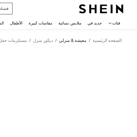
فستان
 navigate search
فئات
جديد في
ملابس نسائية
مقاسات كبيرة
الأطفال
الم
الصفحة الرئيسية
معيشة & منزلي
ديكور منزل
مستلزمات حفل 
/
/
/