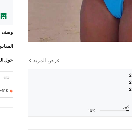
وصف
المقاس
حول ال
عرض المزيد
2
2
2
61K+ تم بيعها مؤخرًا
كبير
10%