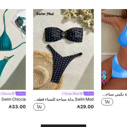
5
SHEIN Swim مجموعة بكيني سباحة نسائية صيفية بتدرج اللون وربطة عنق جذابة
Swim Mod
 Chiccia
Swim Mod بدلة سباحة للنساء قطعتين برسومات نقاط كاريكاتيرية مثيرة، ملابس شاطئ عارية للاستحمام في العطلات الشاطئية
33.00
29.00