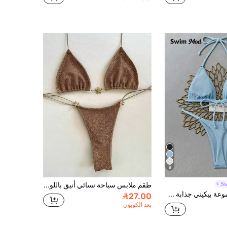
9
S
طقم ملابس سباحة نسائي أنيق باللون البني مع زخارف نجم البحر، مثالي لعطلات الشاطئ في الربيع والصيف والأنشطة البحرية وارتداء العطلات
Swim Mod مجموعة بيكيني جذابة صلبة مضلعة للنساء لصيف الشاطئ، ملابس سباحة للعطلات
27.00
بعد الكوبون