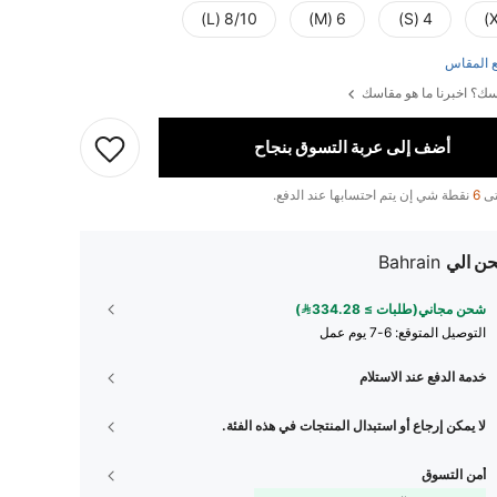
8/10 (L)
6 (M)
4 (S)
 المقاس
ك؟ اخبرنا ما هو مقاسك
أضف إلى عربة التسوق بنجاح
تى
6
نقطة شي إن يتم احتسابها عند الدفع.
ن الي
Bahrain
شحن مجاني(طلبات ≥ 334.28)
التوصيل المتوقع:
6-7 يوم عمل
خدمة الدفع عند الاستلام
لا يمكن إرجاع أو استبدال المنتجات في هذه الفئة.
أمن التسوق