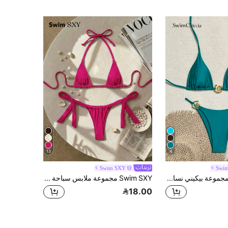
13
4
Swim SXY
Swim
Swim Chiccia مجموعة بيكيني نسائية ملونة عصرية وجذابة للصيف
Swim SXY مجموعة ملابس سباحة بيكيني نسائية صيفية للشاطئ بلون موحد، بقطعتين: صدرية برباط حلقي مثير وسروال مثلث
18.00