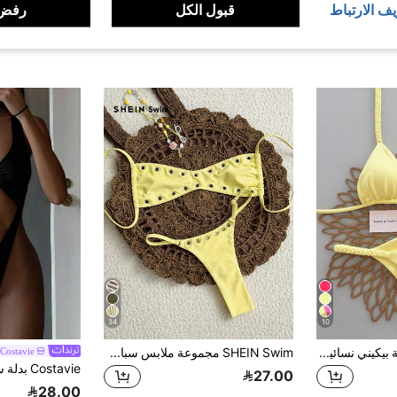
يف الارتباط
قبول الكل
رفض 
34
10
مجموعة ملابس سباحة بيكيني نسائية بحمالات مضفرة صفراء بتصميم هولتر، ربيع وصيف 2026، طقم مثير من قطعتين بتصميم مثلث، مثالي للشاطئ وعطلات الصيف
SHEIN Swim مجموعة ملابس سباحة نسائية عصرية بلون أحادي، قطعة واحدة بتصميم بانديو، مناسبة للشاطئ والعطلات
Costavie
27.00
28.00