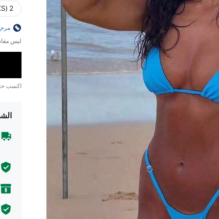
2 (XS)
مرجع
ليس مقاس
اكسب ح
الشح