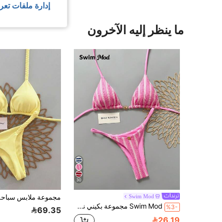
إدارة ملفات تعر
ما ينظر إليه الآخرون
30
Swim Mod
Swim Mod مجموعة بكيني نسائية من قطعتين، ملابس علوية بكيني علوية مثلثة الظهر بتصميم الخلف المفتوح وياقة على شكل حلقة معدنية ديكورية، وسروال بكيني سفلي، مناسبة للربيع والصيف، باللون الوردي والمخطط
%3-
69.35
26.19