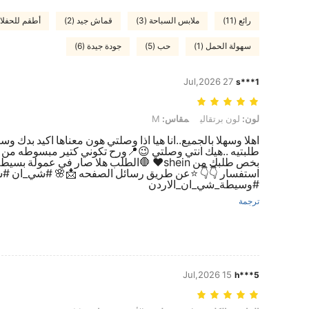
رائع (11)
ملابس السباحة (3)
قماش جيد (2)
أطقم للحفلات 
سهولة الحمل (1)
حب (5)
جودة جيدة (6)
27 Jul,2026
s***1
لون: لون برتقالي, مقاس: M
لون:
لون برتقالي
مقاس:
M
اهلا وسهلا بالجميع..انا هيا اذا وصلتي هون معناها اكيد بدك 
طلبتيه ..هيك انتي وصلتي 😉📍ورح تكوني كتير مبسوطه من ا
#وسيطة_شي_ان_الاردن
ترجمة
15 Jul,2026
h***5