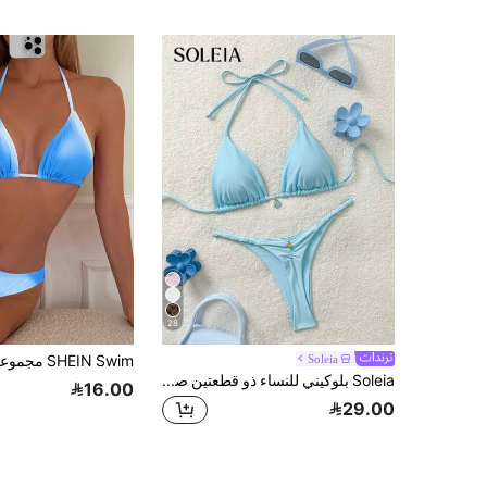
28
Soleia
Soleia بلوكيني للنساء ذو قطعتين صيفي بلون أحادي وربطة عنق وبتصميم عاري الظهر، أنيق وجذاب
16.00
29.00