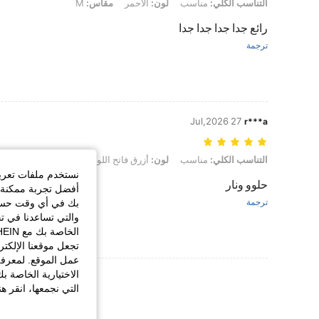
التناسب الكلي: مناسب, لون: الأحمر, مقاس: M
التناسب الكلي:
مناسب
لون:
الأحمر
مقاس:
M
رائع جدا جدا جدا جدا
ترجمة
27 Jul,2026
r***a
التناسب الكلي: مناسب, لون: أزرق فاتح اللون, مقاس: S
التناسب الكلي:
مناسب
لون:
أزرق فاتح اللون
مقاس:
S
نستخدم ملفات تعريف 
حلوو ونار
أفضل تجربة ممكنة ع
بك في أي وقت حسب ا
ترجمة
والتي تساعدنا في ت
تجعل موقعنا الإلكت
عمل الموقع. لمعرفة
الاختيارية الخاصة ب
عرض المزيد من ا
التي نجمعها، انقر ه