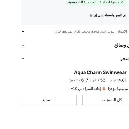
مدفوعات آمنة
حماية الخصوصية
تم البيع بواسطة شي إن
إلاستان,البولي أميد,موضع محيط القاع المرتفع,أخرى
617
52
4.81
 وصالح
متجر
617
52
4.81
Aqua Charm Swimwear
617
52
4.81
تقييم
قطع
متابعون
a***1
تم دفع
منذ 1 يوم
إعادة الشراء من 1K+
617
52
4.81
كل المنتجات
متابع
617
52
4.81
617
52
4.81