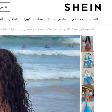
اخضر ن
 navigate search
فئات
جديد في
ملابس نسائية
مقاسات كبيرة
الأطفال
الم
/
/
/
/
الصفحة الرئيسية
ملابس نسائية
ملابس نسائية
ملابس بحر نسائية
أطقم ب