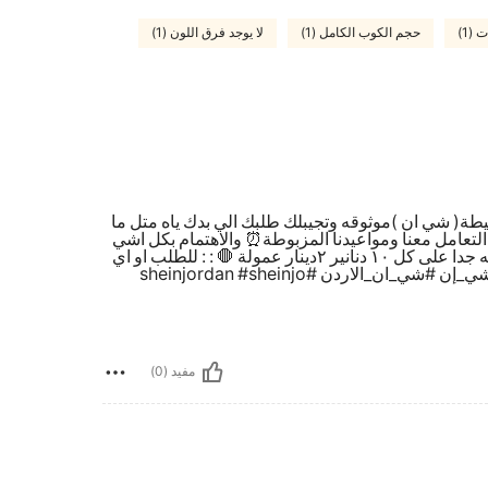
(1)
حجم الكوب الكامل (1)
لا يوجد فرق اللون (1)
وسيطة( شي ان )موثوقه وتجيبلك طلبك الي بدك ياه متل ما
لتعامل معنا ومواعيدنا المزبوطة⏰ والاهتمام بكل اشي
بخص طلبك من shein❤️ 🛑الطلب هلا صار في عمولة بسيطه جدا على كل ١٠ دنانير ٢دينار عمولة 🛑 : : للطلب او اي
استفسار 👇👇 ⭐️عن طريق رسائل الصفحه 📩🌸 #شي_ان #شي_إن #شي_ان_الاردن #sheinjordan #sheinjo
مفيد (0)