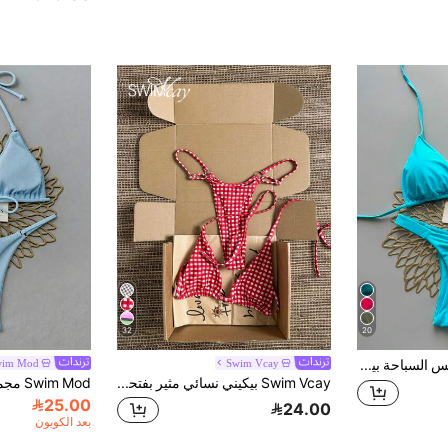
32
20
قطعتان من ملابس السباحة بيكيني بتصميم قلب، كاجوال لطيف أنيق مثير بوهيمي، برباط مضفر، للشاطئ والعطلات الصيفية والربيعية، صيف أوروبي
Swim Vcay
wim Mod
Swim Vcay بيكيني نسائي مثير بفتحة عالية وقابل للتعديل، بربطة هالتر، بنقشة نقاط بولكا وردية مع تعليقة شمس حمراء، ربيع/صيف 2026
25.00
24.00
بعد الكوبون