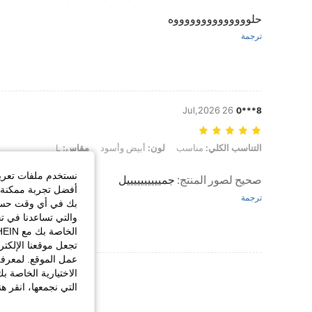
حلووووووووووووووه
ترجمة
26 Jul,2026
8***0
التناسب الكلي: مناسب, لون: أبيض وأسود, مقاس: L
التناسب الكلي:
مناسب
لون:
أبيض وأسود
مقاس:
L
نستخدم ملفات تعريف 
صحيح لصور المنتج
:
جمييييييييييل
أفضل تجربة ممكنة ع
ترجمة
بك في أي وقت حسب ا
والتي تساعدنا في ت
تجعل موقعنا الإلكت
عمل الموقع. لمعرفة
عرض المزيد من ا
الاختيارية الخاصة ب
التي نجمعها، انقر ه