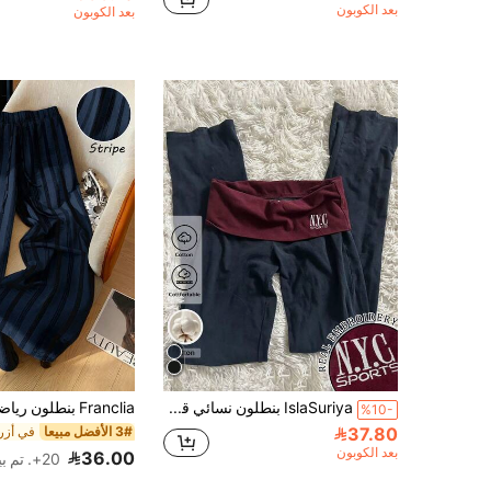
بعد الكوبون
بعد الكوبون
IslaSuriya بنطلون نسائي قطني واسع الساق، بنطلون كاجوال متعدد الاستخدامات
%10-
37.80
3# الأفضل مبيعا
بعد الكوبون
36.00
20+. تم بيع