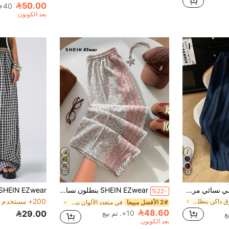
50.00
40+. تم بيع
بعد الكوبون
32
13
Franclia بنطلون رياضي نسائي مرن خفيف الوزن مخطط للربيع والصيف، قصة فضفاضة مريحة وملائمة للشكل
SHEIN EZwear بنطلون نسائي فضفاض بطبعة نمر وشعار حصان صغير، بتصميم رياضي مع شريط تباين، مناسب للصيف والخريف والشتاء، بنطلون ساق واسعة باللون البني، بدلة رياضية لكأس العالم والفعاليات الرياضية المختلفة، بضائع مشجعي الرياضة
%22-
200+ مستخدم قام بإعادة الشراء
في أزرق داكن بنطلون كاجوال
2# الأفضل مبيعا
في متعدد الألوان بنطال رياضي للنساء
48.60
10+. تم بيع
29.00
بعد الكوبون