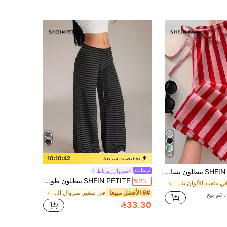
20
تخفيضات سريعة
10:10:41
SHEIN EZwear بنطلون نسائي كاجوال برباط خصر وساق مستقيمة، بنطلون طويل مخطط بألوان متعددة، بأسلوب الشارع، مناسب للتنقل اليومي، الموعد، الحفلة، الخريف/الشتاء/الربيع/الصيف، عيد الميلاد، رأس السنة، ، الحفلة، الزفاف، الشاطئ، حفل التخرج، الموضة، الأناقة، الكاجوال، الخروج، الموعد، الموعد، التنقل
#سروال_برباط
SHEIN PETITE بنطلون طويل أسود مخطط بخصر منخفض جداً للنساء، خريف/شتاء جديد، للنساء الصغيرات
%23-
في متعدد الألوان بنطلون كاجوال
6# الأفضل مبيعا
في صغير سروال النساء
33.30