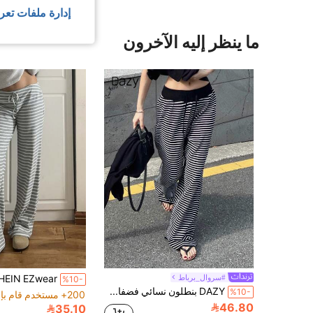
إدارة ملفات تعر
ما ينظر إليه الآخرون
#سروال_برباط
%10-
DAZY بنطلون نسائي فضفاض بحزام خصر ملون متباين ورباط سحب، منخفض الخصر، مناسب لجميع الفصول والخريف والمدرسة
%10-
200+ مستخدم قام بإعادة الشراء
46.80
35.10