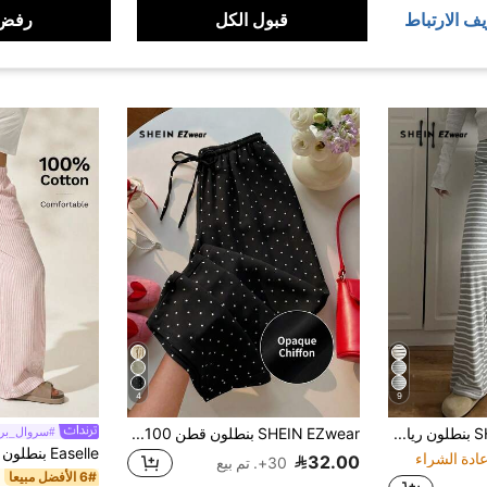
يف الارتباط
قبول الكل
رفض 
4
9
SHEIN EZwear بنطلون رياضي فضفاض بسحاب كسا مخطط منخفض الخصر للنساء للارتداء في المنزل
SHEIN EZwear بنطلون قطن 100% كاجوال بطراز عطلة مع طباعة نقاط وخصر رباط فضفاض وساق واسعة
#سروال_برب
32.00
30+. تم بيع
6# الأفضل مبيعا