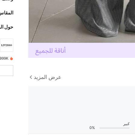
المقاس
حول ال
999K+ تم بيعها مؤخرًا
عرض المزيد
كبير
0%