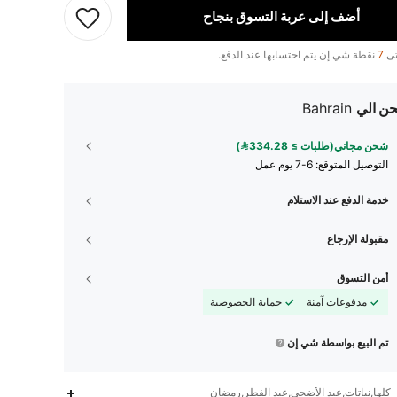
أضف إلى عربة التسوق بنجاح
تى
7
نقطة شي إن يتم احتسابها عند الدفع.
ن الي
Bahrain
شحن مجاني(طلبات ≥ 334.28)
التوصيل المتوقع:
6-7 يوم عمل
خدمة الدفع عند الاستلام
مقبولة الإرجاع
أمن التسوق
مدفوعات آمنة
حماية الخصوصية
تم البيع بواسطة شي إن
كلها,نباتات,عيد الأضحى,عيد الفطر,رمضان