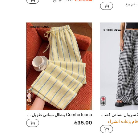
27
SHEIN EZwear سروال نسائي فضفاض واسع الساق مربع مع ربطة أمامية ، ملابس يومية عفوية ، ملابس رمضان
Comfortcana بنطال نسائي طويل واسع الساق فضفاض كاجوال مخطط مع ربطة خصر
35.00