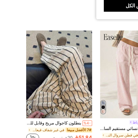
الكل
اط
بنطلون كاجوال مريح وقابل للتنفس من الكتان المخطط، مناسب للارتداء المنزلي واليومي في الربيع
%4-
Easelle بنطلون نسائي مستقيم الساق مع خصر قابل للسحب وجيوب، مناسب للارتداء اليومي، قماش مرن وعملي
7# الأفضل مبيعا
في غير شفاف قيعان النساء
في قطن سروال النساء
51.84
20+. تم بيع