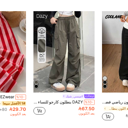
#ميسي_شيك
%10-
Coolane بنطلون رياضي فضفاض بخصر قابل للطي من القطن بنسبة 95٪ لموضة الهيب هوب Y2K للنساء
DAZY بنطلون كارجو للنساء بخصر قابل للسحب، ملابس الخريف
%10-
1# الأفضل مبيعا
67.50
في كتلة اللون بنطال رياضي للنساء
29.70
80+. تم بيع
بعد الكوبون
بعد الكوبون