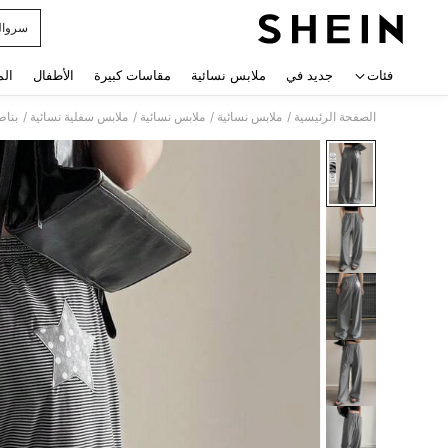
سروال
 navigate search
فئات
جديد في
ملابس نسائية
مقاسات كبيرة
الأطفال
الم
/
/
/
/
الصفحة الرئيسية
ملابس نسائية
ملابس نسائية
ملابس سفلية نسائية
بناط