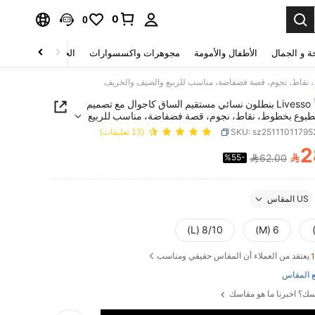
0
0
ة و الجمال
الأطفال والأمومة
مجوهرات واكسسوارات
الحقائب والأمتعة
Livesso بنطلون نسائي مستقيم الساق كاجوال مع تصميم
بوع بخطوط، نقاط، نجوم، قصة فضفاضة، مناسب للربيع
والخريف
SKU: sz25111011795
(13 تعليقات)
2

%55-
62.00
PRICE AND AVAILABIL
US المقاس
8/10 (L)
6 (M)
يعتقد من العملاء أن المقاس حقيقي ومناسب
 المقاس
ك؟ اخبرنا ما هو مقاسك