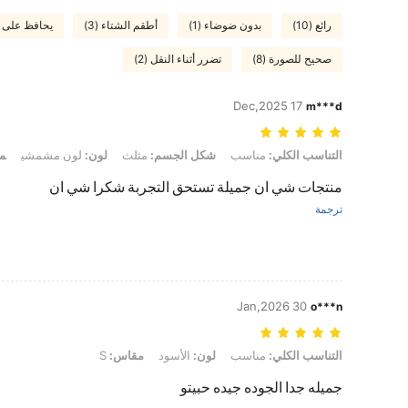
رائع (10)
بدون ضوضاء (1)
أطقم الشتاء (3)
يحافظ على ال
صحيح للصورة (8)
تضرر أثناء النقل (2)
17 Dec,2025
m***d
التناسب الكلي: مناسب, شكل الجسم: مثلث, لون: لون مشمشي, مقاس: XL
التناسب الكلي:
مناسب
شكل الجسم:
مثلث
لون:
لون مشمشي
م
منتجات شي ان جميلة تستحق التجربة شكرا شي ان
ترجمة
30 Jan,2026
o***n
التناسب الكلي: مناسب, لون: الأسود, مقاس: S
التناسب الكلي:
مناسب
لون:
الأسود
مقاس:
S
جميله جدا الجوده جيده حبيتو