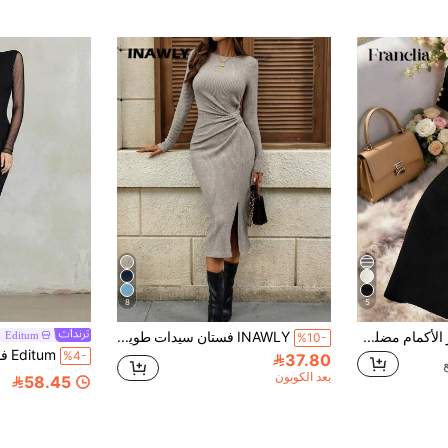
8
5
Franclia فستان قصير الأكمام مضلع محبوك مناسب للاستخدام المتعدد باللون الأسود
INAWLY فستان سيدات طويل كاجوال الأكمام متوسط الطول بياقة مستديرة وخصر مطوي وكسرة على الحافة
Editum
%10-
%4-
37.80
بعد الكوبون
58.45