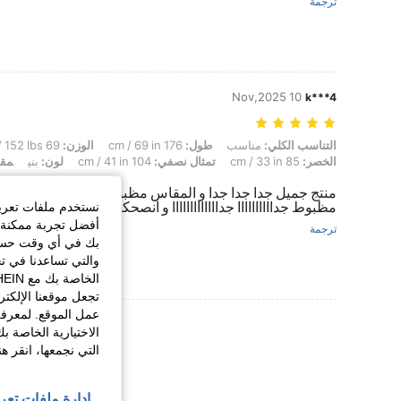
ترجمة
10 Nov,2025
k***4
التناسب الكلي: مناسب, طول: 176 cm / 69 in, الوزن: 69 kg / 152 lbs, شكل الجسم: مثلث, الوركين: 116 cm / 46 in, الخصر: 85 cm / 33 in, تمثال نصفي: 104 cm / 41 in, لون: بني, مقاس: S
التناسب الكلي:
مناسب
طول:
176 cm / 69 in
الوزن:
69 kg / 152 lbs
الخصر:
85 cm / 33 in
تمثال نصفي:
104 cm / 41 in
لون:
بني
مق
منتج جميل جدا جدا جدا و المقاس مظبوط جداااااااااا جدااااااااااا
مظبوط جداااااااااا جدااااااااااااا و انصحكم بالشراء من شي ان
نستخدم ملفات تعريف 
أفضل تجربة ممكنة ع
ترجمة
بك في أي وقت حسب ا
والتي تساعدنا في ت
تجعل موقعنا الإلكت
عمل الموقع. لمعرفة
عرض المزيد من ا
الاختيارية الخاصة ب
التي نجمعها، انقر ه
إدارة ملفات تعر