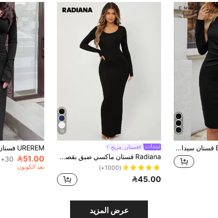
10
EMERY ROSE فستان سيدات قصير ميني بأكمام طويلة وياقة دائرية لون سادة للارتداء اليومي
#فستان_مريح
Radiana فستان ماكسي ضيق بقصة صلبة، فستان حفلة الشاي
51.00
30+. تم بيع
بعد الكوبون
(1000+)
45.00
عرض المزيد