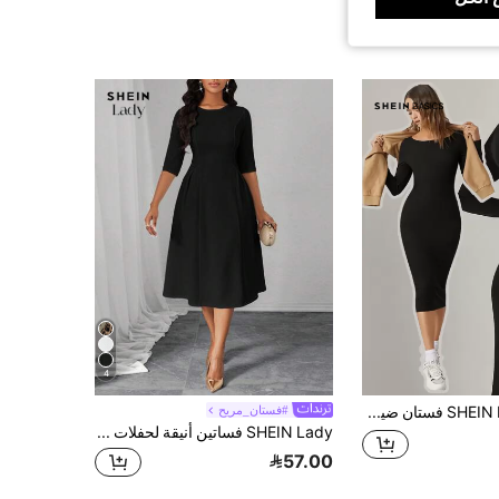
4
SHEIN BASICS فستان ضيق بأكمام طويلة بلون موحد للصيف، إطلالة صيفية للنساء
#فستان_مريح
SHEIN Lady فساتين أنيقة لحفلات المكتب والعام الجديد للسيدات في الربيع والصيف والخريف والشتاء
57.00