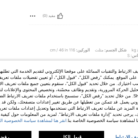
مفيد (0)
شكل الجسم:
مثلث
الوركين:
116 cm / 46 in
اس:
S
اا و المقاس مظبوط جداااااااااا جدااااااااااااا و المقاس
الارتباط والتقنيات المماثلة على موقعنا الإلكتروني لتقديم الخدمة التي تطلبه
لى الموقع. يمكنك "رفض الكل"، "قبول الكل"، أو تعيين تفضيلات ملفات تعريف
ختيارك. من خلال تحديد "قبول الكل"، سنقوم بتعيين جميع ملفات تعريف الارتب
حليل الحركة المرورية، وتقديم وظائف محسّنة، وتخصيص المحتوى والإعلانات لت
مفيد (0)
الخاصة بك مع SHEIN. من خلال تحديد "رفض الكل"، ستسمح باستخدام ملفات تعريف الارتباط 
روني يعمل. قد تتمكن من تعطيلها عن طريق تغيير إعدادات متصفحك، ولكن قد ي
 المزيد عن ملفات تعريف الارتباط التي نستخدمها وتعديل إعدادات ملفات تعري
لمراجعات
ك، يرجى تحديد "إدارة ملفات تعريف الارتباط". لمزيد من المعلومات حول كيفية مع
نا لمشاهدة سياسة الخصوصية الخاصة بنا.
انقر هنا لمشاهدة سياسة الخصوصية الخ
يف الارتباط
قبول الكل
رفض 