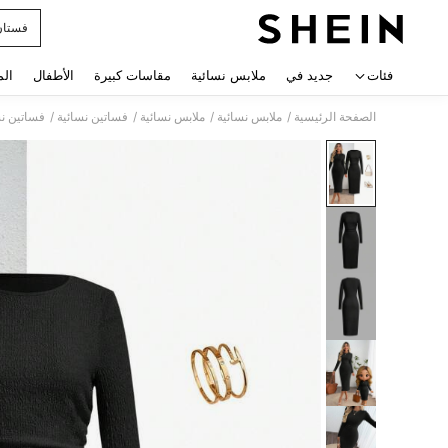
فستان
 navigate search
فئات
جديد في
ملابس نسائية
مقاسات كبيرة
الأطفال
الم
/
/
/
/
الصفحة الرئيسية
ملابس نسائية
ملابس نسائية
فساتين نسائية
فساتين نس