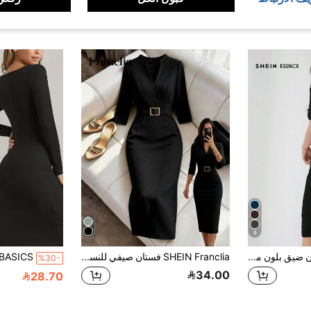
8
SHEIN Essnce فستان ضيق بلون موحد وبعنق مستدير
SHEIN Franclia فستان صيفي للنساء بياقة صغيرة قائمة، فتحة على شكل حرف V، فتحة أمامية، كتف عادي، أكمام متوسطة، جاهز للارتداء، تفاصيل أزرار ورباط، حافة مشقوقة، تصميم فتحة أمامية، خصر مشدود، صورة ظلية خط H متناسقة، متعدد الاستخدامات للارتداء اليومي والخروجات، أسلوب أنيق وعصري، فستان صيفي، ملابس صيفية، فستان أنيق للنساء، فستان حفلة أنيق، فستان ضيف الزفاف، فستان رسمي للنساء، ملابس مكتبية للنساء، فستان أخضر
%30-
34.00
28.70