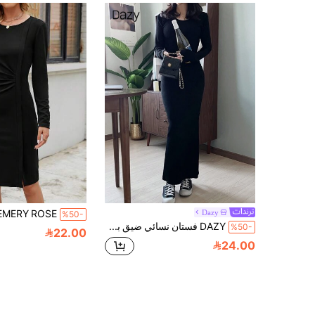
Dazy
%50-
DAZY فستان نسائي ضيق بقصة رقبة دائرية مع شق في الظهر، لون أحادي، مناسب للربيع/الصيف/الخريف، ملابس نسائية، فستان بأكمام طويلة
%50-
22.00
24.00