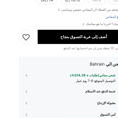
14 (XL)
10/12 (L)
8 (M)
يعتقد من العملاء أن المقاس حقيقي ومناسب
 المقاس
ك؟ اخبرنا ما هو مقاسك
أضف إلى عربة التسوق بنجاح
تى
10
نقطة شي إن يتم احتسابها عند الدفع.
ن الي
Bahrain
شحن مجاني(طلبات ≥ 334.28)
التوصيل المتوقع:
6-7 يوم عمل
خدمة الدفع عند الاستلام
مقبولة الإرجاع
أمن التسوق