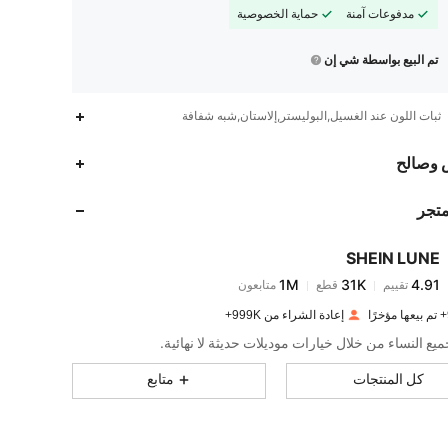
مدفوعات آمنة
حماية الخصوصية
تم البيع بواسطة شي إن
ثبات اللون عند الغسيل,البوليستر,إلاستان,شبه شفافة
1M
31K
4.91
 وصالح
متجر
1M
31K
4.91
SHEIN LUNE
1M
31K
4.91
تقييم
قطع
متابعون
a***4
تم دفع
منذ 1 يوم
إعادة الشراء من 999K+
1M
31K
4.91
يع النساء من خلال خيارات موديلات حديثة لا نهائية.
كل المنتجات
متابع
1M
31K
4.91