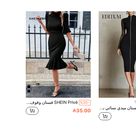
SHEIN Privé فستان وقوف الياقة اكمام منتفضة حافة حورية البحر
%30-
Editum فستان ميدي نسائي بأكمام طويلة ضيقة الخصر، مصنوع من قماش محبوك مرن مع أكمام شبكية بتصميم باتشورك، لون موحد، مزين بسحاب معدني، فستان أنيق، فستان للعمل، فستان للمواعدة، فستان للعطلات
35.00