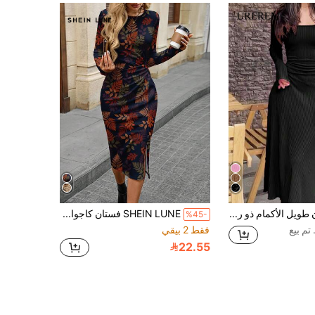
UREREM فستان طويل الأكمام ذو رقبة مربعة ومطاطي ناعم باللون الأسود، مزين بخيط جانبي، أنيق للربيع، 210 جرام
SHEIN LUNE فستان كاجوال للنساء بأكمام طويلة وطبعة أوراق مع عقدة مجدولة، لون أحادي، مناسب للمواعيد والخروجات والذهاب إلى العمل
%45-
فقط 2 بيقي
22.55