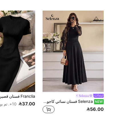
Selenza
Selenza فستان نسائي كاجوال للحفلات بتصميم دانتيل مرقع ومكسر
NEW
37.00
10+. تم بيع
56.00