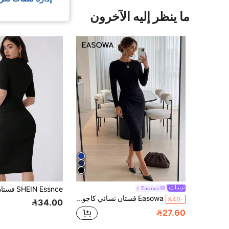
ما ينظر إليه الآخرون
Easowa
Easowa فستان نسائي كاجوال بنمط قلب أحمر للكريسماس/عيد الحب، بأكمام طويلة مفتوقة وقصير ضيق، تنورة نسائية كاجوال مربعة
%40-
34.00
27.60