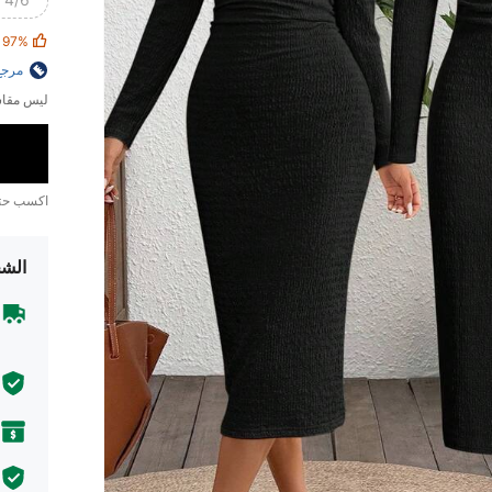
4/6 (S)
97%
مرجع
ليس مقاس
اكسب ح
الشح