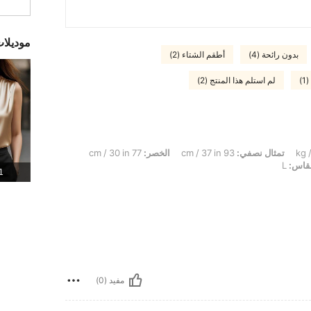
موديلا
بدون رائحة (4)
أطقم الشتاء (2)
)
لم استلم هذا المنتج (2)
تمثال نصفي:
93 cm / 37 in
الخصر:
77 cm / 30 in
قاس:
L
1 المنت
مفيد (0)