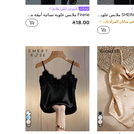
#موعد_ليلي_هادئ
SHEIN PariChic ملابس علوية كامي نسائي مزين بالدانتيل بدون ظهر، ملابس صيفية أنيقة مطرزة بالحرير، ملابس موعد ليلي مغرية، ملابس شاطئ كاجوال صيفية باللون الكريمي والأسود
Firerie ملابس علوية نسائية أنيقة مطلية باللون الذهبي المعدني بدون أكمام، بتصميم كتف غير متماثل وقصة فضفاضة، مناسبة للصيف والخروجات الليلية والحفلات والمواعيد وإطلالات المهرجانات
في ساتان المرأة تانك قمم & كاميس
18.00
14
4