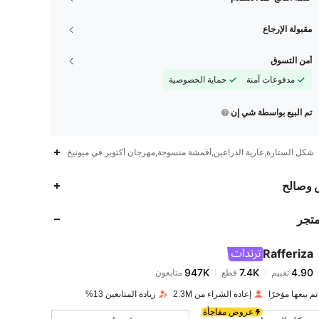
مقبولة الإرجاع
أمن التسوق
مدفوعات آمنة
حماية الخصوصية
تم البيع بواسطة شي إن
شكل الستارة,عارية الذراعين,أقمشة منسوجة,مهرجان أكتوبر في ميونيخ
947K
7.4K
4.90
 وصالح
متجر
947K
7.4K
4.90
Rafferiza
947K
7.4K
4.90
تقييم
قطع
متابعون
a***i
تم دفع
منذ 1 يوم
إعادة الشراء من 2.3M
زيادة المتابعين 13%
947K
7.4K
4.90
عروض مفاجأة