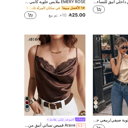
GlowEve قميص داخلي أنيق للنساء مزين بخرز اللؤلؤ الاصطناعي للارتداء اليومي
EMERY ROSE ملابس علوية كامي مطرز بالدانتيل والساتان مناسب وجذاب، صيفي مناسب للشاطئ والعطلات والسفر الرسمي للنساء
1# الأفضل مبيعا
في ساتان المرأة تانك قمم & كاميس
25.00
10+. تم بيع
5
5
ملابس علوية صيفي/ربيعي جديد للشابات، تصميم فرنسي راقي بحمالات رفيعة، مزين بإبزيم معدني، قطعة علوية فاخرة ناعمة من الساتان مريحة للاستخدام اليومي
#موعد_ليلي_هادئ
Arave قميص نسائي أنيق من الساتان والدانتيل باللون الأسود
%3-