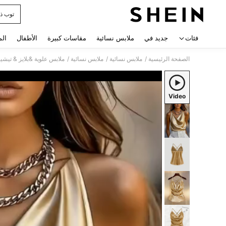
توب ذ
 navigate search
فئات
جديد في
ملابس نسائية
مقاسات كبيرة
الأطفال
الم
/
/
/
الصفحة الرئيسية
ملابس نسائية
ملابس نسائية
ملابس علوية &بلايز & تيشي
Video