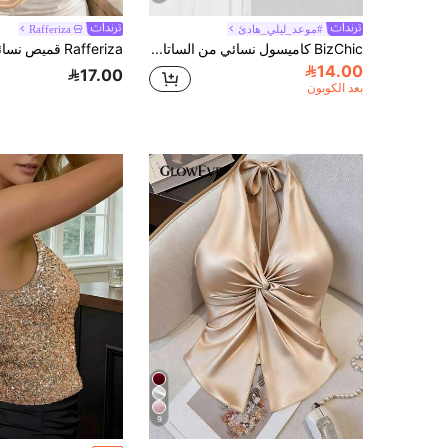
#موعد_ليلي_هادئ
Rafferiza
BizChic كاميسول نسائي من الساتان بياقة كول بلون سادة للربيع، أنيق وبسيط وعملي للتنقل اليومي والمواعيد والعطلات، مناسب ليوم الاستقلال وموسم التخرج ومهرجانات الموسيقى، بتصميم نحيف وأنيق ومتعدد الاستخدامات، فاخر للصيف والمناسبات الاجتماعية والحفلات والخروجات والشاطئ والمكتب، بأسلوب فرنسي عتيق ومنعش
14.00
17.00
بعد الكوبون
9