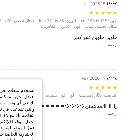
15 Jul,2026
9***1
طول: 135 cm / 53 in, الوزن: 35 kg / 77 lbs, تمثال نصفي: 70 cm / 28 in, الخصر: 55 cm / 22 in, الوركين: 80 cm / 31 in, شكل الجسم: مثلث, لون: الأسود, مقاس: L
طول:
135 cm / 53 in
الوزن:
35 kg / 77 lbs
تمثال نصفي:
70 cm / 28 in
شكل الجسم:
مثلث
لون:
الأسود
مقاس:
L
حلوين حلوين كتير كتير
ترجمة
14 May,2026
a***d
نستخدم ملفات تعريف 
التناسب الكلي: مناسب, لون: لون شمبانيي, مقاس: XL
التناسب الكلي:
مناسب
لون:
لون شمبانيي
مقاس:
XL
أفضل تجربة ممكنة ع
بك في أي وقت حسب ا
رااااااااائعه يتجنن🤍🤍🤍🤍💋💋💋💋💋🌹🌹🌹🌹
والتي تساعدنا في ت
ترجمة
تجعل موقعنا الإلكت
عمل الموقع. لمعرفة
الاختيارية الخاصة ب