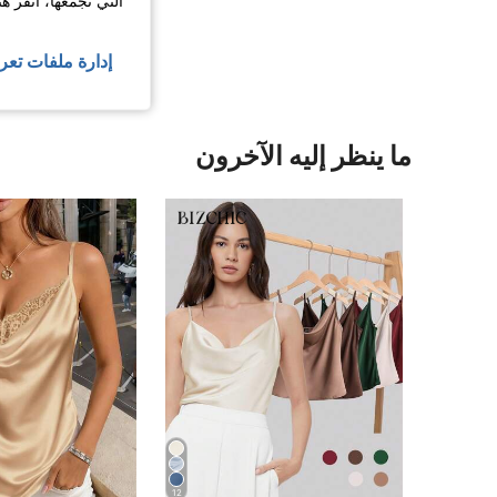
التي نجمعها، انقر ه
عرض المزيد من ا
إدارة ملفات تعر
ما ينظر إليه الآخرون
12