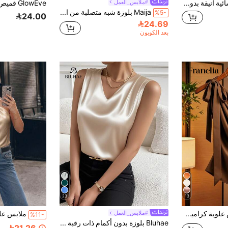
ملابس علوية نسائية أنيقة بدون أكمام مزينة بالترتر اللامع باللون الذهبي الوردي الفاخر، ملابس علوية كامي كاجوال مثيرة بظهر مكشوف مزينة بالخرز متعددة الاستخدامات، الأكثر مبيعاً للحفلات، الشاطئ والعطلات والمهرجانات الصيفية
#ملابس_العمل
Maija بلوزة شبه متصلبة من الستان بياقة عنق وظبية استخدام عملي، ملابس علوية بلا أكمام
%5-
24.00
24.69
بعد الكوبون
23
13
Franclia ملابس علوية كراميل بني ساتان مزينة بفيونكة على الكتف غير متماثلة، تصميم مجعد غير متماثل مناسب للعمل والكاجوال، ملابس علوية كتف واحد ساتان بني أنيقة، ملابس علوية ساتان بني مع فيونكة داكنة
#ملابس_العمل
%11-
Bluhae بلوزة بدون أكمام ذات رقبة على شكل حرف V بلون أحادي ، أنيقة للمكتب/التنقل ، صيفية