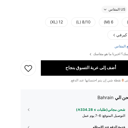
US المقاس
12 (XL)
8/10 (L)
6 (M)
 كيرفي
 المقاس
ك؟ اخبرنا ما هو مقاسك
أضف إلى عربة التسوق بنجاح
تى
8
نقطة شي إن يتم احتسابها عند الدفع.
ن الي
Bahrain
شحن مجاني(طلبات ≥ 334.28)
التوصيل المتوقع:
6-7 يوم عمل
خدمة الدفع عند الاستلام