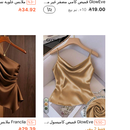
GlowEve قميص كامي مضفر غير متماثل الذيل، مشقوق، محبوك للربيع/الصيف، مطاطي، مناسب للحفلات والمواعيد والعشاء وموسم الزفاف والمهرجانات والارتداء اليومي العادي والتنقل والعطلات
%3-
19.00
34.92
10+. تم بيع
15
GlowEve قميص كاميسول نسائي مناسب للربيع والخريف والشتاء، مصنوع من قماش منسوج لامع بدون أكمام وخصر مجمع ضيق وقصير
%5-
%50-
29.39
فقط 2 بيقي