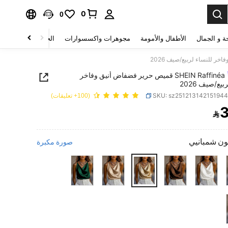
0
0
ة و الجمال
الأطفال والأمومة
مجوهرات واكسسوارات
الحقائب والأمتعة
SHEIN Raffinéa قميص حرير فضفاض أنيق وفاخر
بيع/صيف 2026
SKU: sz25121314215194
(100+ تعليقات)
3

PRICE AND AVAILABIL
ون شمبانيي
صورة مكبرة