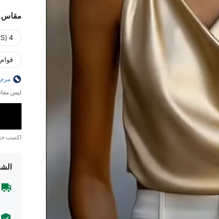
مقاس
4 (S)
قوام
مرجع
ليس مقاس
اكسب ح
الشح