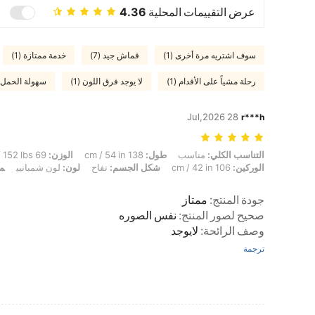
عرض التقييمات المحلية
4.36
سوف اشتريه مرة أخرى (1)
قماش جيد (7)
خدمة ممتازة (1)
رحلة مشياً على الأقدام (1)
لا يوجد فرق اللون (1)
سهولة الحمل (1
28 Jul,2026
r***h
التناسب الكلي: مناسب, طول: 138 cm / 54 in, الوزن: 69 kg / 152 lbs, تمثال نصفي: 93 cm / 37 in, الخصر: 77 cm / 30 in, الوركين: 106 cm / 42 in, شكل الجسم: تفاح, لون: لون شمبانيي, مقاس: L
التناسب الكلي:
مناسب
طول:
138 cm / 54 in
الوزن:
69 kg / 152 lbs
الوركين:
106 cm / 42 in
شكل الجسم:
تفاح
لون:
لون شمبانيي
م
جودة المنتج
:
ممتاز
صحيح لصور المنتج
:
نفس الصوره
وصف الرائحة
:
لايوجد
ترجمة