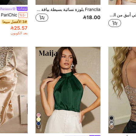
Franclia بلوزة نسائية بسيطة بياقة V محززة مزينة بالخرز بدون أكمام من الأسيتات للتنقل اليومي والكاجوال
Pariaura
Rafferiza قميص نسائي أنيق من الدانتيل والساتان باللون الأسود والذهبي، بلوزة نسائية أنيقة من الدانتيل والساتان
%5-
18.00
3# الأفضل مبيعا
25.57
بعد الكوبون
8