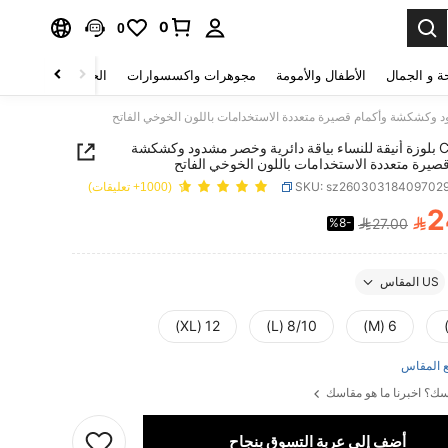
0
0
ة و الجمال
الأطفال والأمومة
مجوهرات واكسسوارات
الحقائب والأمتعة
Calvaya بلوزة أنيقة للنساء بياقة دائرية وخصر مشدود وكشكشة
صيرة متعددة الاستخدامات باللون الخوخي الفاتح
SKU: sz26030318409702
(1000+ تعليقات)
2

%8-
27.00
PRICE AND AVAILABIL
US المقاس
12 (XL)
8/10 (L)
6 (M)
 المقاس
ك؟ اخبرنا ما هو مقاسك
أضف إلى عربة التسوق بنجاح