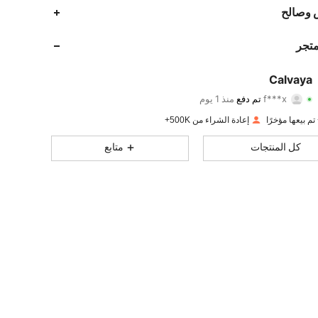
 وصالح
متجر
Calvaya
220K
275
4.92
f***x
تم دفع
منذ 1 يوم
إعادة الشراء من 500K+
220K
275
4.92
كل المنتجات
متابع
220K
275
4.92
220K
275
4.92
220K
275
4.92
220K
275
4.92