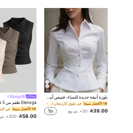
بلوزة أنيقة جديدة للنساء، قميص أبيض أنيق بأكمام طويلة وأزرار، بتصميم مطوي، طراز راقي ومتطور، مظهر مبسط احترافي، مناسب للمناسبات العادية والمواعيد في الربيع
Elenzga
1# الأفضل مبيعا
في طوق كارديجان المرأة قمم ، البلوزات & تي شيرت
1# الأفضل مبيعا
39.00
30+. تم بيع
58.00
300+. تم بيع