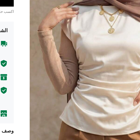
اكسب ح
الشح
وصف