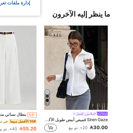
إدارة ملفات تعر
ما ينظر إليه الآخرون
7
#ملابس_العمل
%8-
Siren Gaze قميص أبيض طويل الأكمام مطوي بأزرار للنساء، قميص أبيض مكشوف الياقة، قميص أبيض مناسب للنساء، قميص أبيض أنيق للمكتب، قميص للمعلمات، عودة إلى المدرسة، قمصان للمعلمات، نساء الخريف، جميع المواسم، قميص أبيض بأزرار للنساء، قميص أبيض رسمي كاجوال للنساء، قميص أبيض للنساء في الشتاء، قميص أبيض كاجوال للربيع
10# الأفضل مبيعا
30.00
20+. تم بيع
55.20
40+. تم بيع