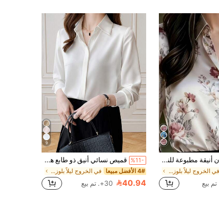
9
بلوزة ساتان أنيقة مطبوعة للنساء موضة الربيع الجديدة، تصميم أزرار أمامية، مناسبة للأعمال الرسمية والكاجوال، قابلة للغسل في الغسالة للعطلات
قميص نسائي أنيق ذو طابع هونغ كونغي ناضج، كاجوال أبيض للربيع
%11-
في الخروج ليلاً بلوزات النساء
4# الأفضل مبيعا
في الخروج ليلاً بلوزات النساء
40.94
30+. تم بيع