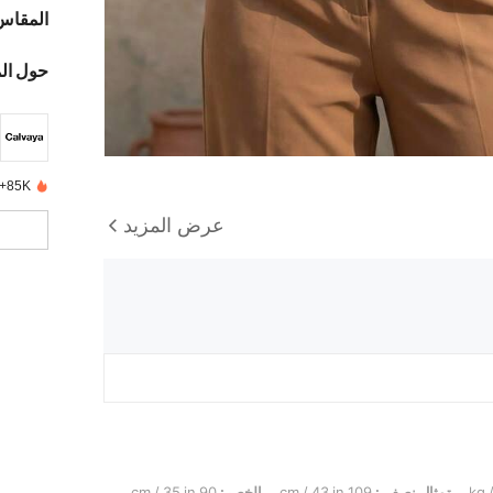
المقاس
حول ال
85K+ تم بيعها مؤخرًا
عرض المزيد
تمثال نصفي:
109 cm / 43 in
الخصر:
90 cm / 35 in