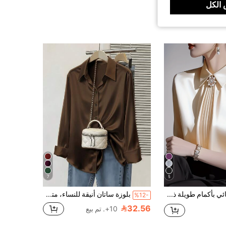
الكل
7
5
قميص نسائي بأكمام طويلة ذو لون أحادي مع طوق، أنيق وملائم للمكتب والتنقل، بلوزة أنيقة متعددة الاستخدامات للربيع والعطلات
بلوزة ساتان أنيقة للنساء، متعددة الاستخدامات للعمل والارتداء اليومي، مناسبة لفصلي الربيع والخريف
%12-
32.56
10+. تم بيع