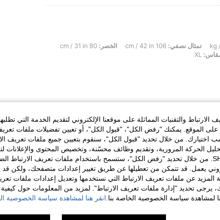
تمثال نصفي:
106 cm / 42 in
الخصر:
80 cm / 31 in
قاس:
XL
الارتباط والتقنيات المماثلة على موقعنا الإلكتروني لتقديم الخدمة التي تطلبه
لى الموقع. يمكنك "رفض الكل"، "قبول الكل"، أو تعيين تفضيلات ملفات تعريف
ختيارك. من خلال تحديد "قبول الكل"، سنقوم بتعيين جميع ملفات تعريف الارتب
حليل الحركة المرورية، وتقديم وظائف محسّنة، وتخصيص المحتوى والإعلانات لت
مفيد (0)
الخاصة بك مع SHEIN. من خلال تحديد "رفض الكل"، ستسمح باستخدام ملفات تعريف الارتباط 
روني يعمل. قد تتمكن من تعطيلها عن طريق تغيير إعدادات متصفحك، ولكن قد ي
 المزيد عن ملفات تعريف الارتباط التي نستخدمها وتعديل إعدادات ملفات تعري
لمراجعات
ك، يرجى تحديد "إدارة ملفات تعريف الارتباط". لمزيد من المعلومات حول كيفية مع
نا لمشاهدة سياسة الخصوصية الخاصة بنا.
انقر هنا لمشاهدة سياسة الخصوصية الخ