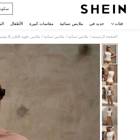
سكوت
 navigate search
فئات
جديد في
ملابس نسائية
مقاسات كبيرة
الأطفال
الم
/
/
/
الصفحة الرئيسية
ملابس نسائية
ملابس نسائية
ملابس علوية &بلايز & تيشي