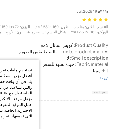
16 Jul,2026
a***a
التناسب الكلي: مناسب, طول: 160 cm / 63 in, الوزن: 72 kg / 159 lbs, تمثال نصفي: 106 cm / 42 in, الخصر: 80 cm / 31 in, الوركين: 116 cm / 46 in, شكل الجسم: ساعة رملية, لون: الأزرق, مقاس: XL
التناسب الكلي:
مناسب
طول:
160 cm / 63 in
الوزن:
72 kg / 159 lbs
الوركين:
116 cm / 46 in
شكل الجسم:
ساعة رملية
لون:
الأزرق
م
Product Quality
:
كويس ساتان لامع
True to product images
:
بالضبط نفس الصورة
Smell description
:
لا
Fabric material
:
جيدة نسبة للسعر
نستخدم ملفات تعريف 
Fit
:
ممتاز
أفضل تجربة ممكنة ع
ترجمة
بك في أي وقت حسب ا
والتي تساعدنا في ت
لنفس المنتج
تجعل موقعنا الإلكت
عمل الموقع. لمعرفة
عرض المزيد من ا
الاختيارية الخاصة ب
التي نجمعها، انقر ه