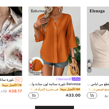
9
7
Balvessa
%2-
Elenzga طقم من 3 قطع من لباس علوي النسائية بدون أكمام ذات ياقة على شكل حرف V بلون موحد، مناسبة للإطلالات الكاجوال
Balvessa بلوزة نسائية لون سادة واسعة من الأكمام بياقة على شكل حرف "V" مناسبة للذهاب إلى العمل
7# الأفضل مبيعا
في النسيج قميص داخلي بدون أكمام منعش
8# الأفضل مبيعا
في محززة المرأة قمم ، البلوزات & تي شيرت
38.17
10+. تم بيع
33.00