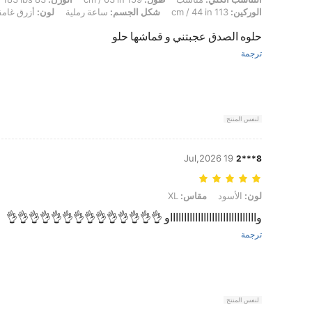
الوركين:
113 cm / 44 in
شكل الجسم:
ساعة رملية
لون:
أزرق غامق
حلوه الصدق عجبتني و قماشها حلو
ترجمة
لنفس المنتج
19 Jul,2026
8***2
لون: الأسود, مقاس: XL
لون:
الأسود
مقاس:
XL
واااااااااااااااااااااااااااااااو 👌👌👌👌👌👌👌👌👌👌👌👌👌👌
ترجمة
لنفس المنتج