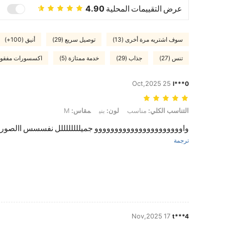
عرض التقييمات المحلية
4.90
سوف اشتريه مرة أخرى (13)
توصيل سريع (29)
أنيق (100+)
تنس (27)
جذاب (29)
خدمة ممتازة (5)
اكسسورات مفقودة (
25 Oct,2025
l***0
التناسب الكلي: مناسب, لون: بني, مقاس: M
التناسب الكلي:
مناسب
لون:
بني
مقاس:
M
واوووووووووووووووووووووو جميللللللللل نفسسس االصوره 🩷🩷🩷
ترجمة
17 Nov,2025
t***4