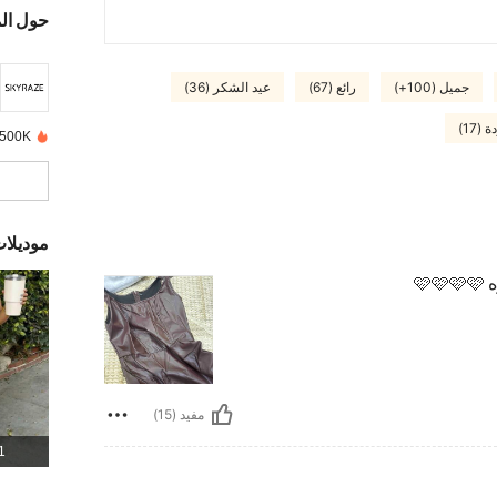
حول ال
جميل (100+)
رائع (67)
عيد الشكر (36)
17)
500K+ تم بيعها مؤخرًا
موديلا
مفيد (15)
1 المنت