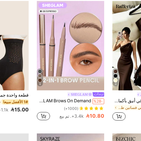
6
4
SHEGLAM
Rafferiza فستان نسائي أنيق بأكمام بلا أكمام، بتصميم عطلة صيفية بلون أحادي، مزين بعنصر معدني على الخصر
SHEGLAM Brows On Demand قلم حواجب 2 في 1-Espresso محدد ماركة تجميل ومكياج للنساء والفتيات
%28-
1# الأفضل مبيعا
في بني فساتين طويلة تصل إلى الأرض
(1000+)
15.00
1.1k+. تم بيع
10.80
3.4k+. تم بيع