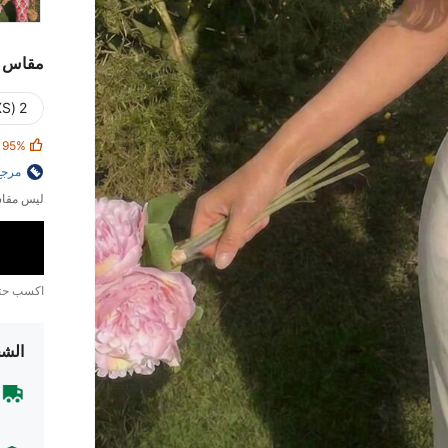
مقاس
2 (XS)
95%
مرجع
ليس مقاس
اكسب ح
الشح