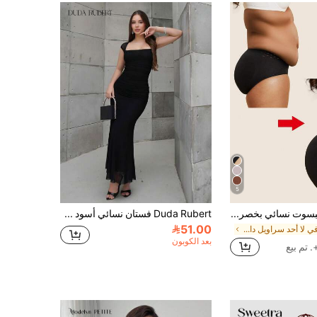
5
قطعة واحدة جمبسوت نسائي بخصر عالي بدون خياطة لتشكيل الجسم، تحكم البطن ورفع المؤخرة، سروال داخلي مشد للبطن وتنحيف، ملابس داخلية تشكيلية لتعزيز الثقة
Duda Rubert فستان نسائي أسود كاجوال قصير، أنيق لحفلات الصيف
51.00
في لا أحد سراويل داخلية لتشكيل الجسم للنساء
بعد الكوبون