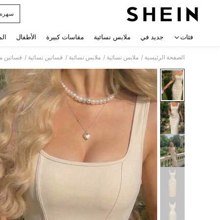
سهره
 navigate search
فئات
جديد في
ملابس نسائية
مقاسات كبيرة
الأطفال
الم
/
/
/
/
الصفحة الرئيسية
ملابس نسائية
ملابس نسائية
فساتين نسائية
فساتين مي