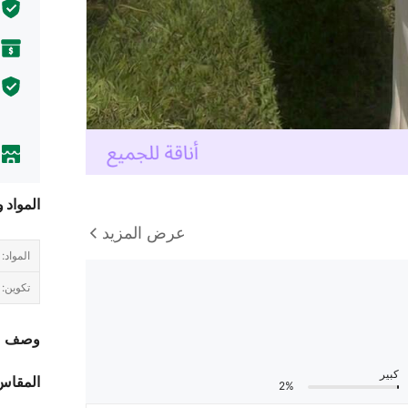
المواد 
عرض المزيد
المواد:
تكوين:
وصف
كبير
المقاس
2%