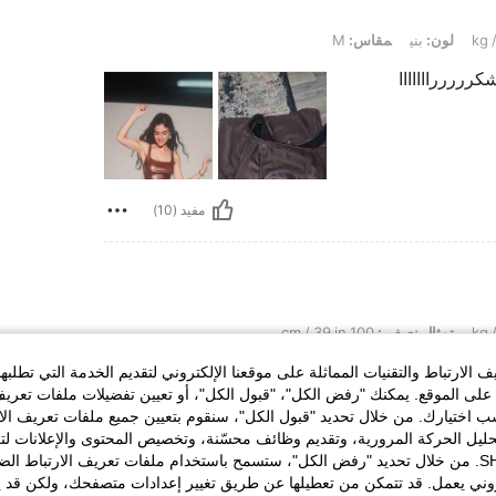
لون:
بني
مقاس:
M
رررررااااااا
مفيد (10)
تمثال نصفي:
100 cm / 39 in
لون:
بني
مقاس:
M
الارتباط والتقنيات المماثلة على موقعنا الإلكتروني لتقديم الخدمة التي تطلبه
وووو❤️❤️❤️❤️❤️❤️❤️❤️
لى الموقع. يمكنك "رفض الكل"، "قبول الكل"، أو تعيين تفضيلات ملفات تعريف
ختيارك. من خلال تحديد "قبول الكل"، سنقوم بتعيين جميع ملفات تعريف الارتب
حليل الحركة المرورية، وتقديم وظائف محسّنة، وتخصيص المحتوى والإعلانات لت
الخاصة بك مع SHEIN. من خلال تحديد "رفض الكل"، ستسمح باستخدام ملفات تعريف الارتباط 
مفيد (6)
روني يعمل. قد تتمكن من تعطيلها عن طريق تغيير إعدادات متصفحك، ولكن قد ي