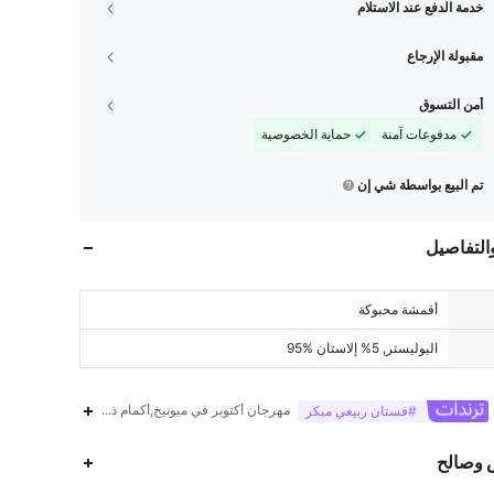
خدمة الدفع عند الاستلام
مقبولة الإرجاع
أمن التسوق
مدفوعات آمنة
حماية الخصوصية
تم البيع بواسطة شي إن
والتفاصيل
أقمشة محبوكة
95% البوليستر, 5% إلاستان
مهرجان أكتوبر في ميونيخ,أكمام ذراع,غير متساوي الرق
#فستان ربيعي مبكر
87K
1.4K
4.73
 وصالح