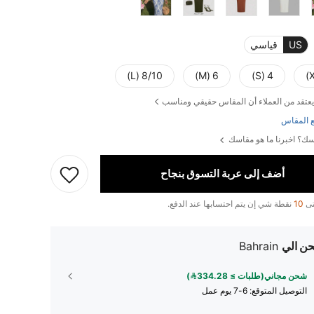
US
قياسي
8/10 (L)
6 (M)
4 (S)
يعتقد من العملاء أن المقاس حقيقي ومناسب
 المقاس
ك؟ اخبرنا ما هو مقاسك
أضف إلى عربة التسوق بنجاح
تى
10
نقطة شي إن يتم احتسابها عند الدفع.
ن الي
Bahrain
شحن مجاني(طلبات ≥ 334.28)
التوصيل المتوقع:
6-7 يوم عمل