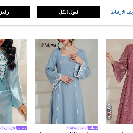
يف الارتباط
قبول الكل
رفض 
9
Al Najma
#تراث_قفطا