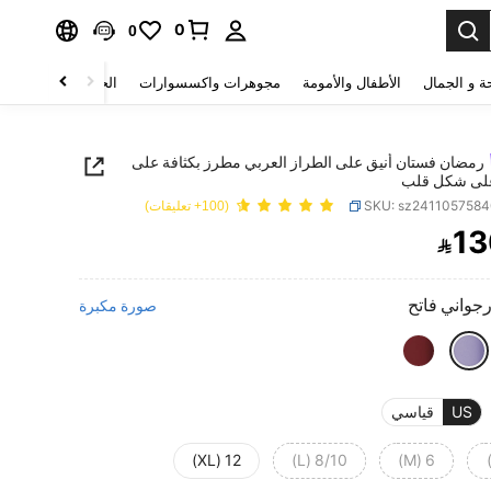
0
0
ة و الجمال
الأطفال والأمومة
مجوهرات واكسسوارات
الحقائب والأمتعة
رمضان فستان أنيق على الطراز العربي مطرز بكثافة على
على شكل قلب
SKU: sz241105758
(100+ تعليقات)
13

PRICE AND AVAILABIL
رجواني فاتح
صورة مكبرة
US
قياسي
12 (XL)
8/10 (L)
6 (M)