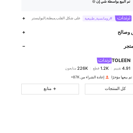
تم البيع بواسطة شي إن
على شكل القلب,مبطنة,البوليستر
#رومانسية_طبيعية
226K
1.2K
4.91
 وصالح
متجر
226K
1.2K
4.91
TOLEEN
226K
1.2K
4.91
تقييم
قطع
متابعون
b***a
تم دفع
منذ 1 يوم
إعادة الشراء من 87K+
226K
1.2K
4.91
كل المنتجات
متابع
226K
1.2K
4.91
226K
1.2K
4.91