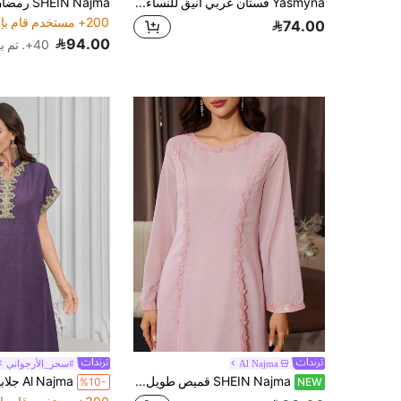
Yasmyna فستان عربي أنيق للنساء مزين بأحجار الراين برقبة مستديرة وأكمام جرس
200+ مستخدم قام بإعادة الشراء
74.00
94.00
40+. تم بيع
Al Najma
#سحر_الأرجواني
SHEIN Najma قميص طويل نسائي أنيق من الشيفون الوردي مع حافة مزينة بالخرز للاستخدام اليومي & قميص طويل تقليدي عربي
%10-
NEW