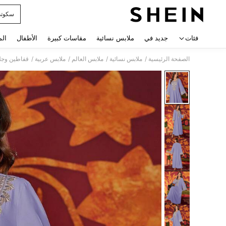
سكوت
 navigate search
فئات
جديد في
ملابس نسائية
مقاسات كبيرة
الأطفال
الم
/
/
/
/
الصفحة الرئيسية
ملابس نسائية
ملابس العالم
ملابس عربية
قفاطين وجلا