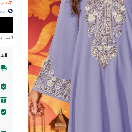
متبقي 1 فقط
مرجع
اكسب ح
الشح