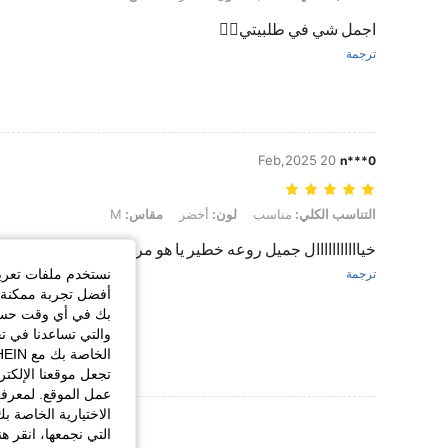
اجمل شي في طلبيتي👆🏻
ترجمة
20 Feb,2025
n***0
التناسب الكلي: مناسب, لون: أخضر, مقاس: M
التناسب الكلي:
مناسب
لون:
أخضر
مقاس:
M
خيااااااااااال جميل روعه خطير يا هو مريح نفس الصورة
نستخدم ملفات تعريف 
ترجمة
أفضل تجربة ممكنة ع
بك في أي وقت حسب ا
والتي تساعدنا في ت
تجعل موقعنا الإلكت
عمل الموقع. لمعرفة
الاختيارية الخاصة ب
عرض المزيد من ا
التي نجمعها، انقر ه