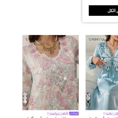
الكل
5
6
ن_جلابية
#أناقة_متواضعة