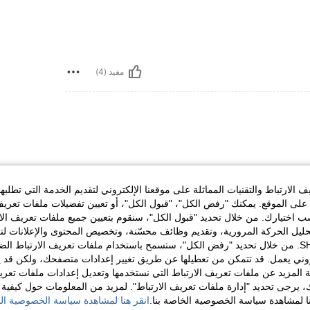
مفيد (4)
الارتباط والتقنيات المماثلة على موقعنا الإلكتروني لتقديم الخدمة التي تطلبه
لى الموقع. يمكنك "رفض الكل"، "قبول الكل"، أو تعيين تفضيلات ملفات تعريف
ختيارك. من خلال تحديد "قبول الكل"، سنقوم بتعيين جميع ملفات تعريف الارتب
حليل الحركة المرورية، وتقديم وظائف محسّنة، وتخصيص المحتوى والإعلانات لت
الخاصة بك مع SHEIN. من خلال تحديد "رفض الكل"، ستسمح باستخدام ملفات تعريف الارتباط 
مفيد (1)
روني يعمل. قد تتمكن من تعطيلها عن طريق تغيير إعدادات متصفحك، ولكن قد ي
 المزيد عن ملفات تعريف الارتباط التي نستخدمها وتعديل إعدادات ملفات تعري
ك، يرجى تحديد "إدارة ملفات تعريف الارتباط". لمزيد من المعلومات حول كيفية مع
لمراجعات
نا لمشاهدة سياسة الخصوصية الخاصة بنا.
انقر هنا لمشاهدة سياسة الخصوصية الخ