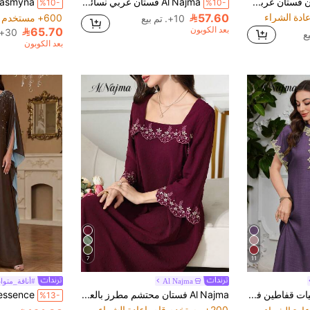
SHEIN Najma رمضان فستان عربي نسائي بياقة مربعة مزين بالدانتيل والشراريب وأكمام ثلاثة أرباع متسعة
Al Najma فستان عربي نسائي يومي بلون موحد أنيق مع تطريز على الأكمام وشريط منسوج
%10-
%10-
57.60
600+ مستخدم قام بإعادة الشراء
10+. تم بيع
بعد الكوبون
65.70
30+. تم بيع
بعد الكوبون
7
11
Al Najma
#أناقة_متوا
Al Najma جلابيات قفاطين فستان أنيق على الطراز العربي مطرز بالزهور على الياقة بفتحة على شكل V
Al Najma فستان محتشم مطرز بالعربية للنساء
%13-
200+ مستخدم قام بإعادة الشراء