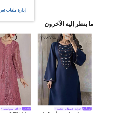
إدارة ملفات تعر
ما ينظر إليه الآخرون
#تراث_قفطان_جلابية
#أناقة_متواضعة