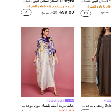
Yasmyna فستان أنيق للنساء بأكمام طويلة على شكل فراشة مطرز بترتر بياقة واسعة على الطريقة العربية
Yasmyna فستان نسائي أنيق بأكمام طويلة وتنورة واسعة مزخرف بطبعات زهرية وياقة مزينة بخرز
200+ مستخدم قام بإعادة الشراء
99.00
20+. تم بيع
ضعة
#عباية_فاخرة
Solessence رمضان عباءة عربية طويلة ناعمة ومريحة، بتصميم ياقة دائرية وتفاصيل من اللؤلؤ بألوان متباينة، مناسبة للمناسبات والمناسبات اليومية
عباية عربية أنيقة للنساء بلون موحد مع ربطة عنق وأساور بلون متباين، مناسبة للربيع والخريف