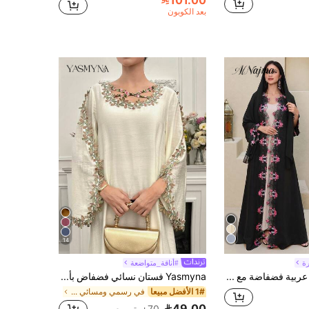
101.00
بعد الكوبون
14
ة
#أناقة_متواضعة
Al Najma عباءة عربية فضفاضة مع أكمام واسعة وتطريز دانتيل أنيق ومتواضع للنساء
Yasmyna فستان نسائي فضفاض بأكمام طويلة بطراز عربي مزين بتطريز وتصميم متقاطع
1# الأفضل مبيعا
في رسمي ومسائي الملابس العربية
49.00
70+. تم بيع