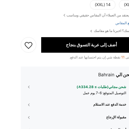
14 (XXL)
يعتقد من العملاء أن المقاس حقيقي ومناسب
 المقاس
ك؟ اخبرنا ما هو مقاسك
أضف إلى عربة التسوق بنجاح
تى
11
نقطة شي إن يتم احتسابها عند الدفع.
ن الي
Bahrain
شحن مجاني(طلبات ≥ 334.28)
التوصيل المتوقع:
6-7 يوم عمل
خدمة الدفع عند الاستلام
مقبولة الإرجاع