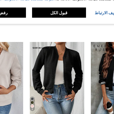
لمراجعات
يف الارتباط
قبول الكل
رفض 
6