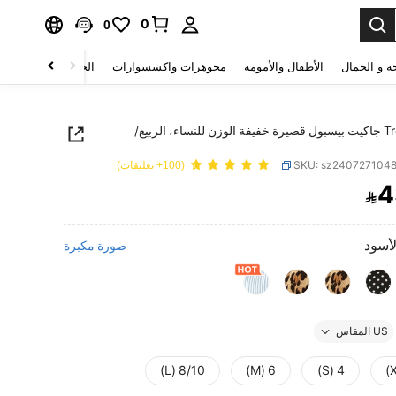
0
0
ة و الجمال
الأطفال والأمومة
مجوهرات واكسسوارات
الحقائب والأمتعة
Tropvida جاكيت بيسبول قصيرة خفيفة الوزن للنساء، الربيع/
SKU: sz240727104
(100+ تعليقات)
4

PRICE AND AVAILABIL
لأسود
صورة مكبرة
US المقاس
8/10 (L)
6 (M)
4 (S)