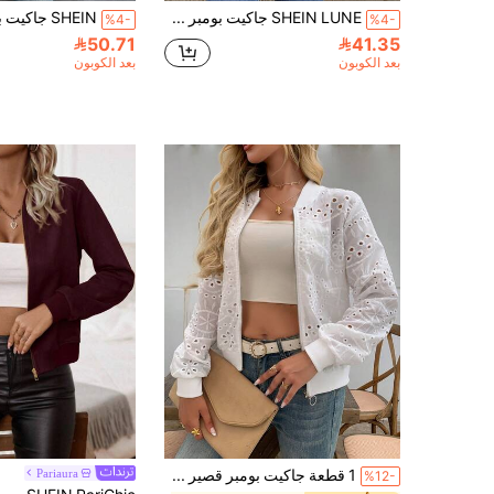
SHEIN LUNE جاكيت بومبر موحدة اللون سستة
%4-
%4-
50.71
41.35
بعد الكوبون
بعد الكوبون
1 قطعة جاكيت بومبر قصير مصنوع من قماش منسوج بلون أبيض صلب مع سحاب وتصميم مفرغ، للارتداء اليومي في الخروجات الصيفية
Pariaura
%12-