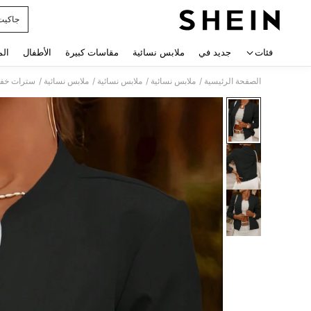
جاكيت
 navigate search
فئات
جديد في
ملابس نسائية
مقاسات كبيرة
الأطفال
الم
/
/
/
/
الصفحة الرئيسية
ملابس نسائية
ملابس نسائية
ملابس نسائية
سترات خفيف