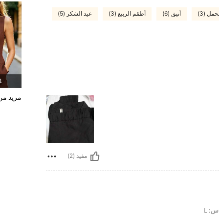
مل (3)
أنيق (6)
أطقم الربيع (3)
عيد الشكر (5)
1 المنت
مزيد من 
مفيد (2)
س:
L