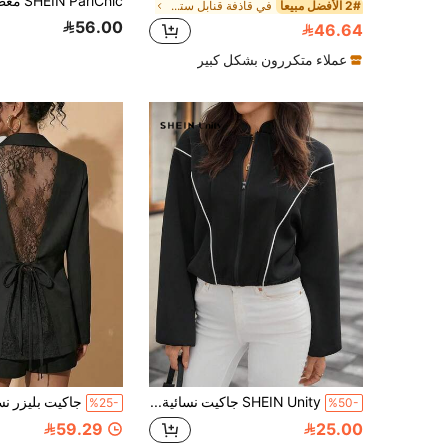
2# الأفضل مبيعا
في قاذفة قنابل سترات خفيفة الوزن للنساء
56.00
46.64
عملاء متكررون بشكل كبير
SHEIN Unity جاكيت نسائية كاجوال خفيفة الوزن مع سحاب وتريم متباين اللون
%25-
%50-
59.29
25.00