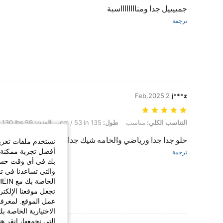
جمييييل جدا ومنااااااااسبة
ترجمة
2 Feb,2025
j***z
التناسب الكلي: مناسب, طول: 135 cm / 53 in, الوزن: 59 kg / 130 lbs, الوركين: 104 cm / 41 in, لون: الأسود, مقاس: XS
التناسب الكلي:
مناسب
طول:
135 cm / 53 in
الوزن:
59 kg / 130 lbs
حلو جدا جدا ورياضي والخامه شيك جدا
نستخدم ملفات تعريف 
أفضل تجربة ممكنة ع
ترجمة
بك في أي وقت حسب ا
والتي تساعدنا في ت
تجعل موقعنا الإلكت
عمل الموقع. لمعرفة
الاختيارية الخاصة ب
التي نجمعها، انقر ه