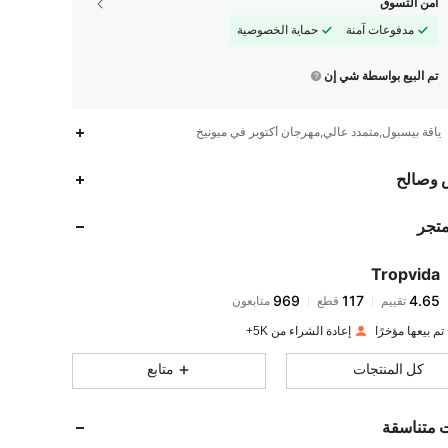
أمن التسوق
مدفوعات آمنة
حماية الخصوصية
تم البيع بواسطة شي إن
ياقة بيسبول,متمدد عالي,مهرجان أكتوبر في ميونيخ
969
117
4.65
 وصالح
متجر
969
117
4.65
Tropvida
969
117
4.65
تقييم
قطع
متابعون
e***y
تم دفع
منذ 1 يوم
إعادة الشراء من 5K+
969
117
4.65
كل المنتجات
متابع
969
117
4.65
ت متناسقة