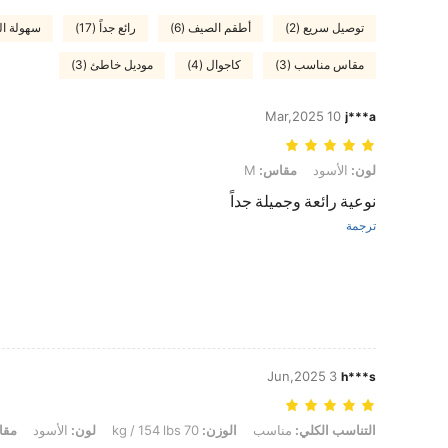
توصيل سريع (2)
أطقم الصيف (6)
رائع جداً (17)
سهولة الح
مقاس مناسب (3)
كاجوال (4)
موديل خاطئ (3)
10 Mar,2025
j***a
لون: الأسود, مقاس: M
لون:
الأسود
مقاس:
M
نوعية رائعة وجميلة جداً
ترجمة
3 Jun,2025
h***s
التناسب الكلي: مناسب, الوزن: 70 kg / 154 lbs, لون: الأسود, مقاس: L
التناسب الكلي:
مناسب
الوزن:
70 kg / 154 lbs
لون:
الأسود
مقا