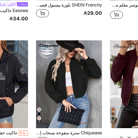
SHEIN جاكيت بومبر مقلم مخطط سستة
SHEIN Frenchy بلوزة بيسبول قصيرة كاجوال بأكمام طويلة ذات لون واحد، للربيع والخريف
#كلين_جيرل
29.00
34.00
5
8
Chiquease سترة منفوخة بسحاب إغلاق بلون سادة
%5-