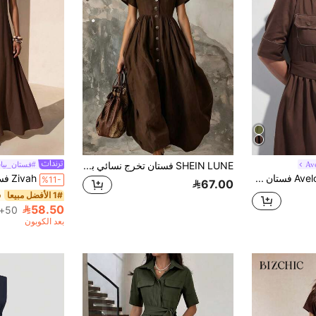
Av
SHEIN LUNE فستان تخرج نسائي بلون موحد وأكمام قصيرة، تصميم أنيق مع تفاصيل أزرار أمامية، مناسب للشاطئ والمواعيد والخروجات والتنقل اليومي
#فستان_بياق
Aveloria Modichic فستان قميص بنمط عملي بلون بني داكن، به ياقة، أكمام قصيرة، جيوب جانبية، خصر مربوط بحزام، قصة أنبوبية متوسطة الطول، خياطة بتباين، مناسب للتنقل والمناسبات غير الرسمية في الربيع والصيف
%11-
67.00
1# الأفضل مبيعا
58.50
50+. تم بيع
بعد الكوبون