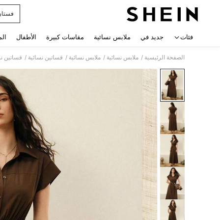
فستان
 navigate search
فئات
جديد في
ملابس نسائية
مقاسات كبيرة
الأطفال
الم
/
/
/
/
الصفحة الرئيسية
ملابس نسائية
ملابس نسائية
فساتين نسائية
فساتين نس