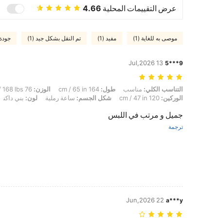
عرض التقييمات المحلية
4.66
موصى به للغاية (1)
مفيد (1)
تم النقل بشكل جيد (1)
جودة ج
13 Jul,2026
9***5
التناسب الكلي: مناسب, طول: 164 cm / 65 in, الوزن: 76 kg / 168 lbs, تمثال نصفي: 110 cm / 43 in, الخصر: 80 cm / 31 in, الوركين: 120 cm / 47 in, شكل الجسم: ساعة رملية, لون: بني داكن, مقاس: XL
التناسب الكلي:
مناسب
طول:
164 cm / 65 in
الوزن:
76 kg / 168 lbs
الوركين:
120 cm / 47 in
شكل الجسم:
ساعة رملية
لون:
بني داكن
جميل و مرتب في اللبس
ترجمة
22 Jun,2026
a***y