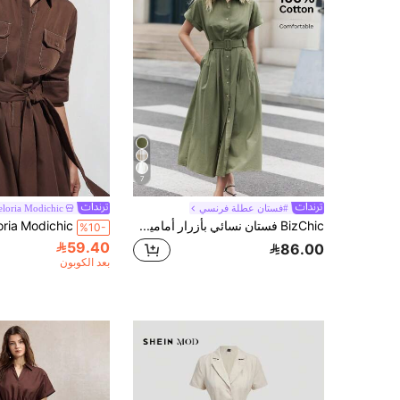
7
#فستان عطلة فرنسي
eloria Modichic
BizChic فستان نسائي بأزرار أمامية وجيوب مائلة وأكمام قصيرة، لون أحادي، مناسب للارتداء في المدينة والعمل والمناسبات الرسمية والحفلات مثل عيد الهالوين والكريسماس والتجمعات
%10-
59.40
86.00
بعد الكوبون