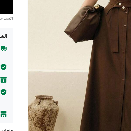
اكسب ح
الشح
وصف