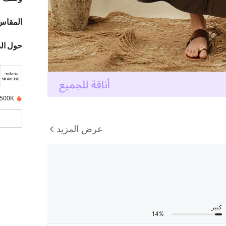
المقاس
حول ال
500K+ تم بيعها مؤخرًا
عرض المزيد
كبير
14%