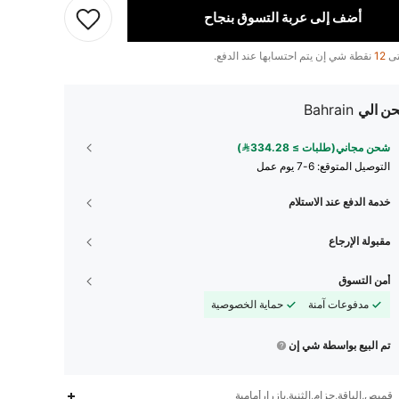
أضف إلى عربة التسوق بنجاح
تى
12
نقطة شي إن يتم احتسابها عند الدفع.
ن الي
Bahrain
شحن مجاني(طلبات ≥ 334.28)
التوصيل المتوقع:
6-7 يوم عمل
خدمة الدفع عند الاستلام
مقبولة الإرجاع
أمن التسوق
مدفوعات آمنة
حماية الخصوصية
تم البيع بواسطة شي إن
قميص,الياقة,حزام,الثنية,بازرارأمامية