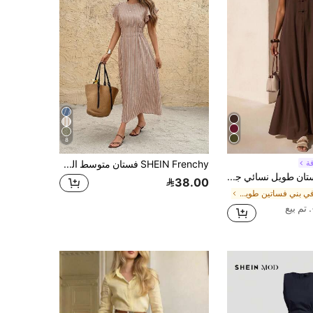
8
ة
SHEIN Frenchy فستان متوسط الطول بياقة مستديرة وأكمام قصيرة وخصر مربوط مع خطوط
Zivah فستان طويل نسائي جديد للصيف، كاجوال وبسيط وأنيق، مناسب للعطلات والتنقل اليومي، بقصة فضفاضة، بلوزة بلون بني داكن سادة مع ياقة بزر واحد، مناسب ل-
38.00
في بني فساتين طويلة تصل إلى الأرض