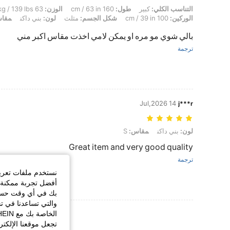
التناسب الكلي: كبير, طول: 160 cm / 63 in, الوزن: 63 kg / 139 lbs, تمثال نصفي: 70 cm / 28 in, الخصر: 77 cm / 30 in, الوركين: 100 cm / 39 in, شكل الجسم: مثلث, لون: بني داكن, مقاس: M
التناسب الكلي:
كبير
طول:
160 cm / 63 in
الوزن:
63 kg / 139 lbs
الوركين:
100 cm / 39 in
شكل الجسم:
مثلث
لون:
بني داكن
مقا
بالي شوي مو مره او يمكن لامي اخذت مقاس اكبر مني
ترجمة
14 Jul,2026
j***r
لون: بني داكن, مقاس: S
لون:
بني داكن
مقاس:
S
Great item and very good quality
ترجمة
نستخدم ملفات تعريف 
أفضل تجربة ممكنة ع
بك في أي وقت حسب ا
والتي تساعدنا في ت
عرض المزيد من ا
تجعل موقعنا الإلكت