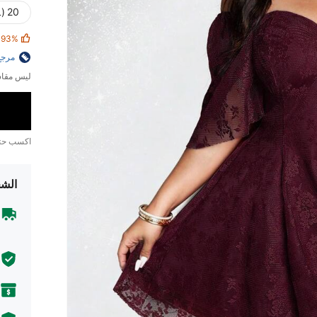
20 (4XL)
93%
مرجع
ليس مقاس
اكسب ح
الشح