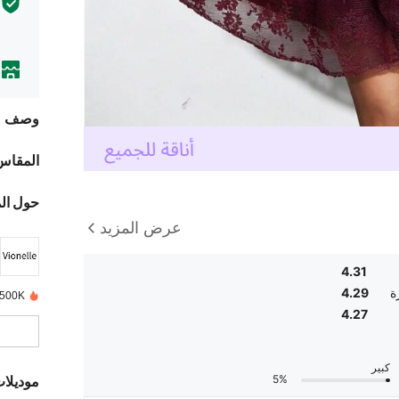
وصف
المقاس
حول ال
عرض المزيد
4.31
ة
4.29
500K+ تم بيعها مؤخرًا
4.27
كبير
5%
موديلا