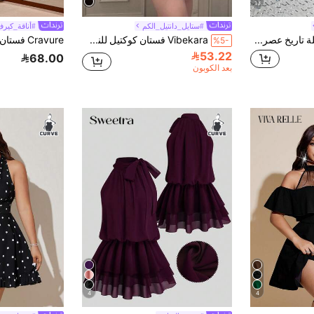
13
#ستايل_دانتيل_الكم
#أناقة_كير
Viva Relle فستان حفلة تاريخ عصري للمرأة ذات الحجم الكبير بلون أحادي مجعد الكتف
Vibekara فستان كوكتيل للنساء بطول الركبة، أنيق وبتصميم خط A، مصنوع من قماش مطرز بالزهور شفاف وأكمام طويلة، ياقة شيونغسام وأزرار، مناسب للحفلات والعطلات، مقاس كبير
%5-
53.22
68.00
بعد الكوبون
4
4