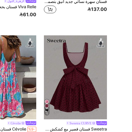
فستان سهرة نسائي جديد أنيق بتصميم زهري رومانسي مقاس كبير للعطلات
#زهرة_التول
137.00
61.00
12
Cévolie
Sweetra CURVE
Sweetra فستان قصير مع كشكش وربطة عنق بنقاط على حمالات رفيعة، لطيف وحلو
%9-