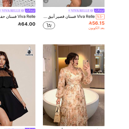
4
VIVA RELLE
VIVA RELLE
Viva Relle فستان قصير أنيق للنساء ذوات الحجم الكبير، رقبة على شكل قلب، أكمام طويلة واسعة الأطراف، خصر مطاطي، تنورة على شكل حرف A، مناسب للحفلات والمناسبات اليومية، باللون الأحمر الداكن، أكمام طويلة وأنيقة، فستان قصير جذاب للمناسبات الرسمية، فستان نسائي للأعياد والعطلات الشتوية
%5-
56.15
64.00
بعد الكوبون