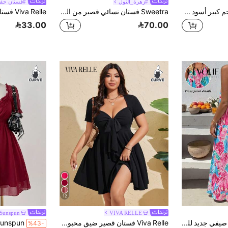
#زهرة_التول
#فستان حفلة
Viva Relle فستان بحجم كبير أسود جذاب بياقة مستديرة وحزام عاري الكتف مرقع بالترتر والشبك على الخصر
Sweetra فستان نسائي قصير من الشيفون بمقاس كبير، مثير وأنيق، برباط وخصر مجعد، فستان للمواعدة، فستان للخروج الليلي، فستان صيفي، ملابس لعطلة الجزيرة، فستان صيفي، فستان لضيفة الزفاف، فستان لعيد الميلاد، ملابس ملهى ليلي مثيرة، فستان قصير بأسلوب بوهيمي
33.00
70.00
12
Sunspun
VIVA RELLE
Cévolie فستان صيفي جديد للنساء، فستان فرنسي مثير بدون ظهر مطبوع، فستان بطبعة صدفية بحمالات رفيعة لعطلة الجزيرة، فستان فضفاض انسيابي كاجوال، فستان مطبوع، فستان صيفي طويل، فستان بقصة فضفاضة، للعطلات، ملابس الحفلات
Viva Relle فستان قصير ضيق محبوك للنساء ذوات الحجم الكبير للصيف، فستان جسم نسائي قصير أكمام قصيرة رباط أمامي جذاب
%43-