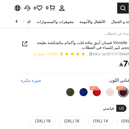
0
0
ة و الجمال
الأطفال والأمومة
مجوهرات واكسسوارات
الحقائب والأمتعة
Vionelle فستان أنيق بياقة قلب وأكمام مكشكشة بطبعة
حجم كبير للنساء في العطلات
SKU: sz25111773646
(1000+ تعليقات)
7

PRICE AND AVAILABIL
نابي اللون
صورة مكبرة
US
قياسي
18 (3XL)
16 (2XL)
14 (1XL)