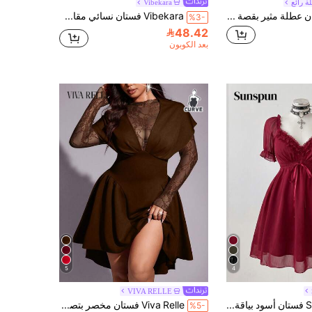
 رائع
Vibekara
Viva Relle فستان عطلة مثير بقصة رقبة عميقة على شكل فيونكة وكتف مكشوف وظهر مكشوف للمقاسات الكبيرة
Vibekara فستان نسائي مقاس كبير، أنيق وعصري، مناسب للحفلات والعطلات، مصنوع من الدانتيل والتصميم المنقوش، قصة A-line مع أكمام قصيرة، مفتوح من الخلف، قصة مجعدة وذات فتحة أسفل الصدر، مناسب للربيع والاستخدام اليومي والعودة للمدرسة والأعياد والحفلات وحضور الزفاف والمكتب والأوقات العادية
%3-
48.42
بعد الكوبون
5
4
VIVA RELLE
Sunspun فستان أسود بياقة على شكل حرف V مع تطريز دانتيل لفتيات البدناء
Viva Relle فستان مخصر بتصميم شبكي من الدانتيل مقاس كبير
%5-