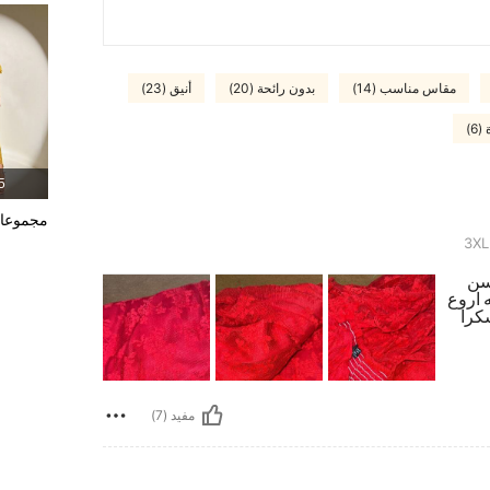
مقاس مناسب (14)
بدون رائحة (20)
أنيق (23)
6)
5 المنت
مجموعا
3
سن
ه اروع
كرا
مفيد (7)