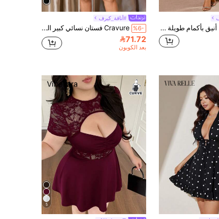
ف
#أناقة_كيرف
Cravure فستان أنيق بأكمام طويلة وياقة على شكل حرف V وتصميم خط A للنساء ذوات الحجم الكبير، موسم الخريف
Cravure فستان نسائي كبير الحجم بياقة على شكل حرف V مع كشكشة وتطريز دانتيل وفتحات
%6-
71.72
بعد الكوبون
5