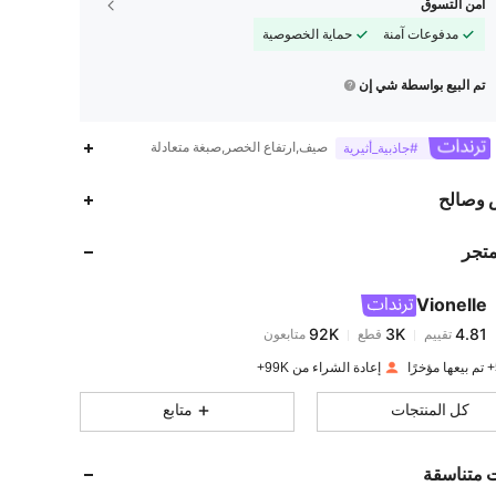
أمن التسوق
مدفوعات آمنة
حماية الخصوصية
تم البيع بواسطة شي إن
صيف,ارتفاع الخصر,صبغة متعادلة
#جاذبية_أثيرية
92K
3K
4.81
 وصالح
متجر
92K
3K
4.81
Vionelle
92K
3K
4.81
تقييم
قطع
متابعون
N***8
تم دفع
منذ 1 يوم
إعادة الشراء من 99K+
92K
3K
4.81
كل المنتجات
متابع
92K
3K
4.81
ت متناسقة