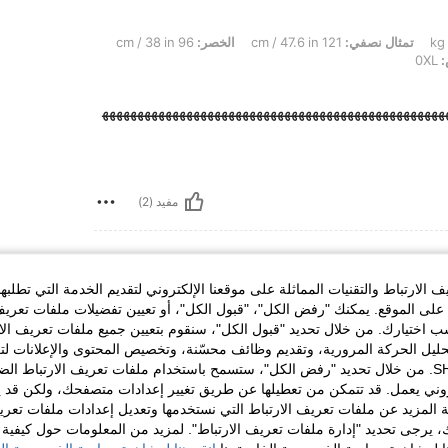
تمثال نصفي:
121 cm / 47.6 in
الخصر:
96 cm / 38 in
0XL
ههههههههههههههههههههههههههههههههههههههههههههههههه
مفيد (2)
الارتباط والتقنيات المماثلة على موقعنا الإلكتروني لتقديم الخدمة التي تطلبه
لى الموقع. يمكنك "رفض الكل"، "قبول الكل"، أو تعيين تفضيلات ملفات تعريف
ختيارك. من خلال تحديد "قبول الكل"، سنقوم بتعيين جميع ملفات تعريف الارتب
حليل الحركة المرورية، وتقديم وظائف محسّنة، وتخصيص المحتوى والإعلانات لت
الخاصة بك مع SHEIN. من خلال تحديد "رفض الكل"، ستسمح باستخدام ملفات تعريف الارتباط 
روني يعمل. قد تتمكن من تعطيلها عن طريق تغيير إعدادات متصفحك، ولكن قد ي
 المزيد عن ملفات تعريف الارتباط التي نستخدمها وتعديل إعدادات ملفات تعري
مفيد (1)
ك، يرجى تحديد "إدارة ملفات تعريف الارتباط". لمزيد من المعلومات حول كيفية مع