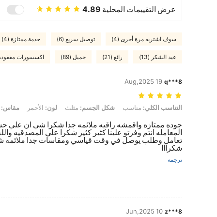
عرض التقييمات المحلية
4.89
سوف اشتريه مرة أخرى (4)
توصيل سريع (6)
خدمة ممتازة (4)
عيد الشكر (13)
رائع (21)
جميل (89)
اكسسورات مفقودة (
19 Aug,2025
q***8
التناسب الكلي: مناسب, شكل الجسم: مثلث, لون: الأحمر, مقاس: 3XL
التناسب الكلي:
مناسب
شكل الجسم:
مثلث
لون:
الأحمر
مقاس:
XL
جوده ممتازه واقمشه راقيه ملائمه جدا شكرا شي ان علي ح
المعامله انتم وفرتو علينا كثير كثير شكرا علي المصدقيه والل
تعامل وطلب يوصل في وقت قياسي ومقاسات جدا ملائمه ش
شكرااا
ترجمة
10 Jun,2025
z***8