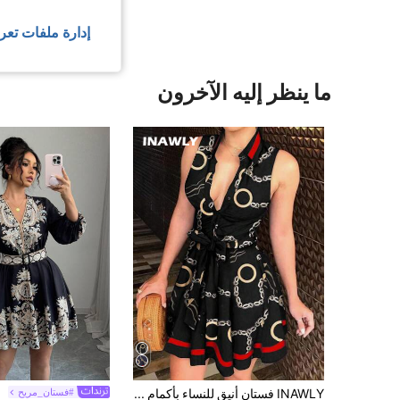
إدارة ملفات تعر
ما ينظر إليه الآخرون
INAWLY فستان أنيق للنساء بأكمام بلا أكمام وطباعة سلسلة مناسب للعطلات واليومية
#فستان_مريح