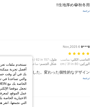
生地厚め😂秋冬用‼️
ترجمة
6 Nov,2025
8***9
التناسب الكلي: مناسب, طول: 157 cm / 62 in, الوزن: 48 kg / 106 lbs, تمثال نصفي: 80 cm / 31 in, الخصر: 58 cm / 23 in, الوركين: 80 cm / 31 in, شكل الجسم: ساعة رملية, لون: متعدد الألوان, مقاس: XS
التناسب الكلي:
مناسب
طول:
157 cm / 62 in
الوزن:
48 kg / 106 lbs
الوركين:
80 cm / 31 in
شكل الجسم:
ساعة رملية
لون:
متعدد الألوا
نستخدم ملفات تعريف 
أفضل تجربة ممكنة ع
体にピッタリでした。変わった個性的なデザイン
بك في أي وقت حسب ا
ترجمة
والتي تساعدنا في ت
تجعل موقعنا الإلكت
عمل الموقع. لمعرفة
الاختيارية الخاصة ب
عرض المزيد من ا
التي نجمعها، انقر ه