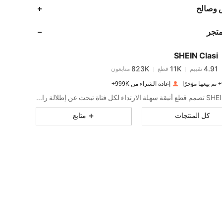
823K
11K
4.91
 وصالح
متجر
823K
11K
4.91
SHEIN Clasi
823K
11K
4.91
تقييم
قطع
متابعون
r***n
تم دفع
منذ 1 يوم
إعادة الشراء من 999K+
823K
11K
4.91
SHEIN Clasi تصمم قطع أنيقة سهلة الارتداء لكل فتاة تبحث عن إطلالة راقية.
كل المنتجات
متابع
823K
11K
4.91
823K
11K
4.91
823K
11K
4.91
823K
11K
4.91