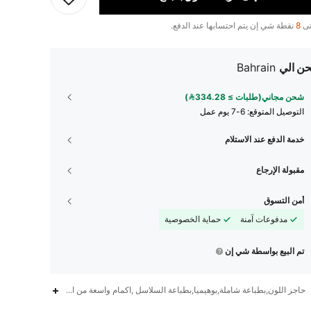
تى
8
نقطة شي إن يتم احتسابها عند الدفع.
ن الي
Bahrain
شحن مجاني(طلبات ≥ 334.28)
التوصيل المتوقع:
6-7 يوم عمل
خدمة الدفع عند الاستلام
مقبولة الإرجاع
أمن التسوق
مدفوعات آمنة
حماية الخصوصية
تم البيع بواسطة شي إن
حاجز اللون,بطباعة شاملة,بوهيميا,بطباعة السلاسل ,اكمام واسعة من الاعلى و ضيقة من الاس