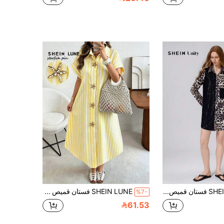
SHEIN Unity فستان قميص طويل الأكمام بطول متوسط للنساء بتصميم كلاسيكي بسيط، باتشوورك بنقشة نمر والترتر
SHEIN LUNE فستان قميص مخطط أصفر وأبيض للنساء لحفلات الشاي والعطلات الصيفية، بأزرار معدنية على شكل نجمة البحر، مزدوج الصدر، أكمام راجلان، حافة غير متماثلة، فستان طويل مناسب للربيع والصيف والخريف والشتاء
%7-
61.53