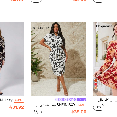
5
Chiquease فستان كاجوال متوسط الطول بأكمام طويلة وياقة متقاطعة بطبعة زهور للنساء
SHEIN SXY
%43-
SHEIN SXY ثوب نسائي أنيق يتميز بطبعة زهور وياقة مطوية وأكمام قصيرة وحزام للخصر لفصل الصيف
%49-
31.92
35.00