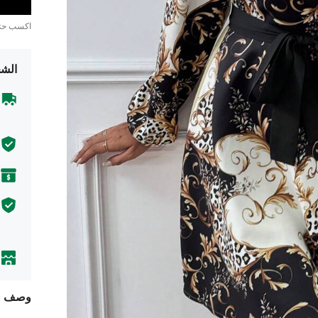
اكسب ح
الشح
وصف