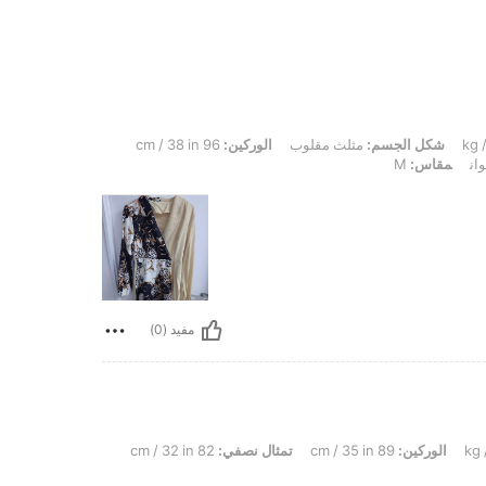
شكل الجسم:
مثلث مقلوب
الوركين:
96 cm / 38 in
ان
مقاس:
M
مفيد (0)
الوركين:
89 cm / 35 in
تمثال نصفي:
82 cm / 32 in