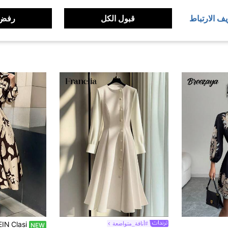
يف الارتباط
قبول الكل
رفض 
#أناقة_متواضعة
NEW