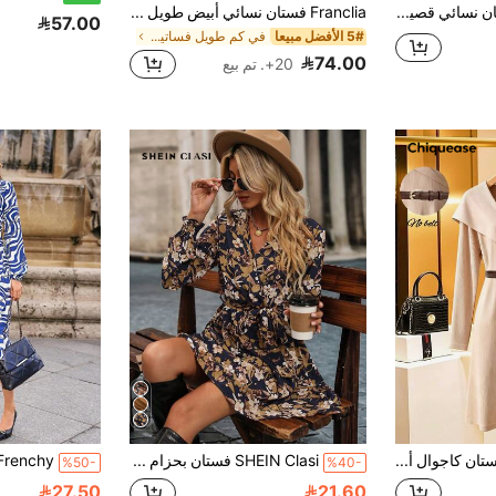
Breezaya فستان نسائي قصير من القماش المطبوع بطراز قديم، طويل الأكمام، خصر مجعد، تفاصيل على الخصر، قصة بيبلوم
Franclia فستان نسائي أبيض طويل الأكمام بأزرار أمامية، مناسب للذهاب إلى الجامعة والارتداء اليومي، أنيق وأنثوي، ملابس خريفية للنساء
57.00
5# الأفضل مبيعا
في كم طويل فساتين نسائية متوسطة الطول
74.00
20+. تم بيع
Chiquease فستان كاجوال أنيق بأكمام طويلة وتصميم بسيط باللون الواحد للنساء
SHEIN Clasi فستان بحزام طباعة الأزهار ياقة متداخلة اكمام أسقف
%50-
%40-
27.50
21.60