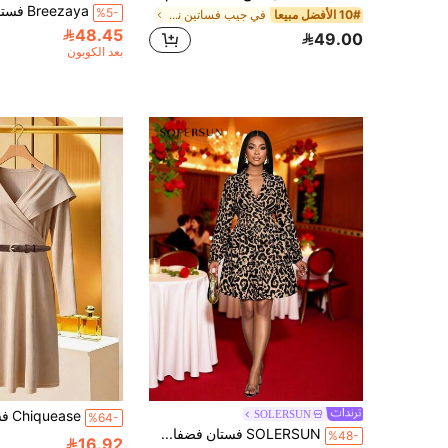
%5-
10# الأفضل مبيعا
في جيب فساتين نسائية قصيرة
48.45
49.00
بعد الكوبون
SOLERSUN
%64-
SOLERSUN فستان فضفاض بطبعة نمر أنيق - يمكن ارتداؤه كبذلة قصيرة أو تنورة بخط A أو فستان كيك، مناسب للخروجات اليومية والحفلات وعيد الحب والكريسماس وهالوين والخريف والربيع/الصيف فساتين طويلة أنيقة
%48-
16.92