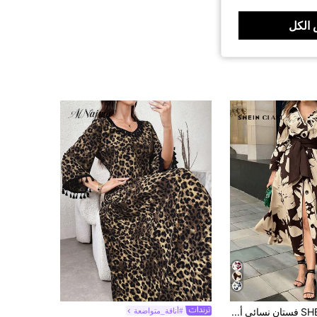
الكل
SHEIN Clasi فستان نسائي أنيق وكاجوال فضفاض برباط وتصميم طباعة زهور كبيرة
#أناقة_متواضعة