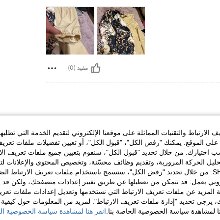
مفيد (0)
تمثال نصفي:
80 cm / 31 in
الخصر:
58 cm / 23 in
ن
مقاس:
XS
الارتباط والتقنيات المماثلة على موقعنا الإلكتروني لتقديم الخدمة التي تطلبه
لى الموقع. يمكنك "رفض الكل"، "قبول الكل"، أو تعيين تفضيلات ملفات تعريف
ختيارك. من خلال تحديد "قبول الكل"، سنقوم بتعيين جميع ملفات تعريف الارتب
حليل الحركة المرورية، وتقديم وظائف محسّنة، وتخصيص المحتوى والإعلانات لت
الخاصة بك مع SHEIN. من خلال تحديد "رفض الكل"، ستسمح باستخدام ملفات تعريف الارتباط 
روني يعمل. قد تتمكن من تعطيلها عن طريق تغيير إعدادات متصفحك، ولكن قد ي
مفيد (0)
 المزيد عن ملفات تعريف الارتباط التي نستخدمها وتعديل إعدادات ملفات تعري
ك، يرجى تحديد "إدارة ملفات تعريف الارتباط". لمزيد من المعلومات حول كيفية مع
لمراجعات
نا لمشاهدة سياسة الخصوصية الخاصة بنا.
انقر هنا لمشاهدة سياسة الخصوصية الخ