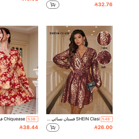
32.76
SHEIN Clasi فستان نسائي قصير بياقة على شكل حرف V وأكمام طويلة وأربطة أمامية، طباعة جلد النمر، طابع رسمي
%38-
%48-
38.44
26.00