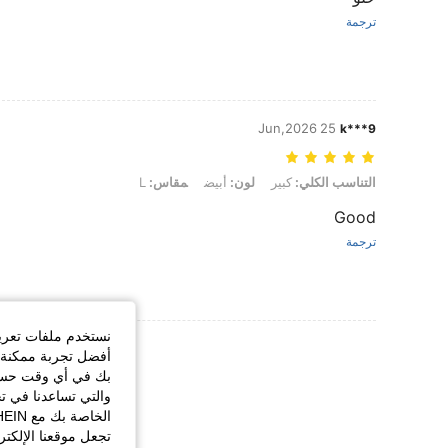
ترجمة
25 Jun,2026
k***9
التناسب الكلي: كبير, لون: أبيض, مقاس: L
التناسب الكلي:
كبير
لون:
أبيض
مقاس:
L
Good
ترجمة
نستخدم ملفات تعريف 
عرض المزيد من ا
أفضل تجربة ممكنة ع
بك في أي وقت حسب ا
والتي تساعدنا في ت
تجعل موقعنا الإلكت