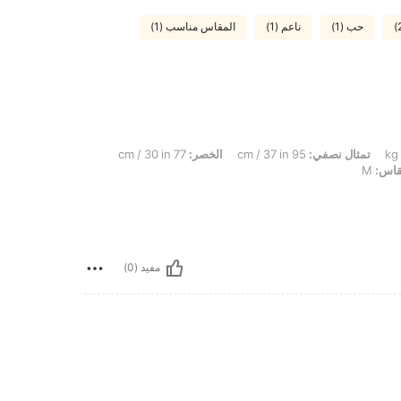
حب (1)
ناعم (1)
المقاس مناسب (1)
تمثال نصفي:
95 cm / 37 in
الخصر:
77 cm / 30 in
اس:
M
مفيد (0)