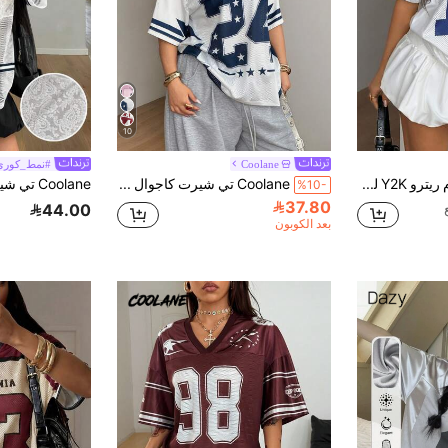
10
Coolane
#نمط_كوري
قميص كرة قدم ريترو Y2K لكأس العالم 2026 رقم 18 - تي شيرت شبكي أبيض وأزرق مقاس كبير، مثالي ليوم المباراة وكاجوال صيفي
Coolane تي شيرت كاجوال متعدد الاستخدامات للنساء بمقاسات كبيرة مطبوع عليه حروف وأرقام للاستخدام اليومي
%10-
37.80
44.00
بعد الكوبون