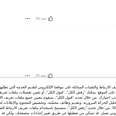
مفيد (0)
مفيد (2)
الارتباط والتقنيات المماثلة على موقعنا الإلكتروني لتقديم الخدمة التي تطلبه
لمراجعات
لى الموقع. يمكنك "رفض الكل"، "قبول الكل"، أو تعيين تفضيلات ملفات تعريف
ختيارك. من خلال تحديد "قبول الكل"، سنقوم بتعيين جميع ملفات تعريف الارتب
حليل الحركة المرورية، وتقديم وظائف محسّنة، وتخصيص المحتوى والإعلانات لت
الخاصة بك مع SHEIN. من خلال تحديد "رفض الكل"، ستسمح باستخدام ملفات تعريف الارتباط 
روني يعمل. قد تتمكن من تعطيلها عن طريق تغيير إعدادات متصفحك، ولكن قد ي