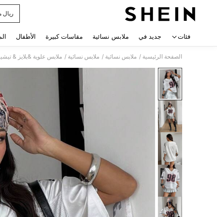
ريال م
 navigate search
فئات
جديد في
ملابس نسائية
مقاسات كبيرة
الأطفال
الم
/
/
/
الصفحة الرئيسية
ملابس نسائية
ملابس نسائية
ملابس علوية &بلايز & تيشي