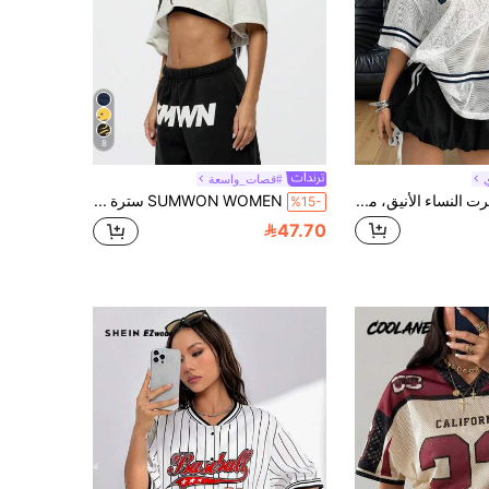
8
#قصات_واسعة
Coolane تي شيرت النساء الأنيق، مناسب للربيع والصيف، لارتداء الشوارع والرياضة، من قماش شبكي قابل للتنفس، بنمط ملمس معقد ومفرغ
SUMWON WOMEN سترة قصيرة عارية الكتف بطراز الرايدر، بتصميم أسيمتري لنمط الشارع الحضري، ملابس علوية إطار نصي جرافيكي، موضة صيفية للحفلا
%15-
47.70