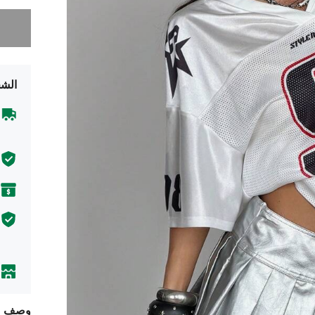
عذراً، لقد 
الشح
وصف