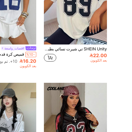
SHEIN Unity تي شيرت نسائي بطبعة حرفية وأكمام متساقطة
#قصات_واسعة
%10-
22.00
بعد الكوبون
16.20
10+. تم بيع
بعد الكوبون