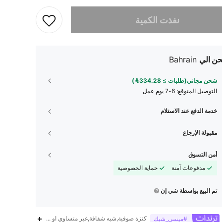
تم بيع هذا المنتج.
نفذت الكمية
ن الي
Bahrain
شحن مجاني(طلبات ≥ 334.28)
التوصيل المتوقع:
6-7 يوم عمل
خدمة الدفع عند الاستلام
مقبولة الإرجاع
أمن التسوق
مدفوعات آمنة
حماية الخصوصية
تم البيع بواسطة شي إن
كنزة صوفية,شبه شفافة,غير متساوي او غير متماثل
#ميسي_شيك