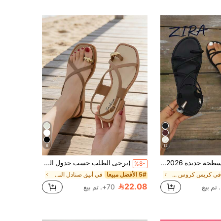
6
12
صنادل مسطحة جديدة 2026 بأصبع قدم مستدير وحزام رفيع متقاطع مرن مع حزام خلفي، كاجوال للاستخدام اليومي
(يرجى الطلب حسب جدول المقاسات) صنادل شاطئ جديدة أنيقة وكاجوال متعددة الاستخدامات للنساء صنادل نسائية مسطحة بلون موحد مفتوحة الأصابع صنادل نسائية صيفية صنادل نسائية مسطحة صنادل مفتوحة الأصابع نعال مفتوحة الأصابع نعال بنية صنادل بنية صنادل ثونج نعال ثونج صنادل ثونج
%8-
في كريس كروس صنادل النساء
5# الأفضل مبيعا
في أنيق صنادل النساء
22.08
70+. تم بيع