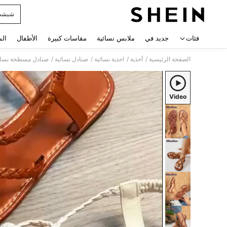
شبشب 
 navigate search
فئات
جديد في
ملابس نسائية
مقاسات كبيرة
الأطفال
الم
/
/
/
/
الصفحة الرئيسية
أحذية
احذية نسائية
صنادل نسائية
صنادل مسطحة نسائ
Video