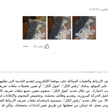
قاس:
EUR36
مفيد (2)
مقاس:
EUR41
الارتباط والتقنيات المماثلة على موقعنا الإلكتروني لتقديم الخدمة التي تطلبه
لى الموقع. يمكنك "رفض الكل"، "قبول الكل"، أو تعيين تفضيلات ملفات تعريف
ختيارك. من خلال تحديد "قبول الكل"، سنقوم بتعيين جميع ملفات تعريف الارتب
حليل الحركة المرورية، وتقديم وظائف محسّنة، وتخصيص المحتوى والإعلانات لت
الخاصة بك مع SHEIN. من خلال تحديد "رفض الكل"، ستسمح باستخدام ملفات تعريف الارتباط 
روني يعمل. قد تتمكن من تعطيلها عن طريق تغيير إعدادات متصفحك، ولكن قد ي