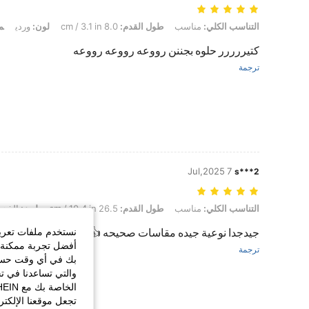
التناسب الكلي: مناسب, طول القدم: 8.0 cm / 3.1 in, لون: وردي, مقاس: EUR36
التناسب الكلي:
مناسب
طول القدم:
8.0 cm / 3.1 in
لون:
وردي
م
كتيررررر حلوه بجننن رووعه رووعه رووعه
ترجمة
7 Jul,2025
s***2
التناسب الكلي: مناسب, طول القدم: 26.5 cm / 10.4 in, لون: الذهبي, مقاس: EUR41
التناسب الكلي:
مناسب
طول القدم:
26.5 cm / 10.4 in
لون:
الذهبي
نستخدم ملفات تعريف 
جيدجدا نوعية جيده مقاسات صحيحه 👍👍👍👍👍👍
أفضل تجربة ممكنة ع
ترجمة
بك في أي وقت حسب ا
والتي تساعدنا في ت
تجعل موقعنا الإلكت