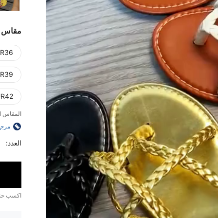
مقاس
R36)
R39)
R42)
المقاس ا
مرجع
العدد:
اكسب ح