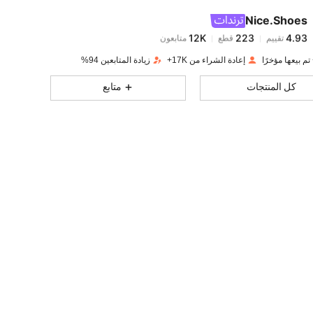
Nice.Shoes
12K
223
4.93
m***4
تم دفع
منذ 1 يوم
إعادة الشراء من 17K+
زيادة المتابعين 94%
12K
223
4.93
كل المنتجات
متابع
12K
223
4.93
12K
223
4.93
12K
223
4.93
12K
223
4.93
12K
223
4.93