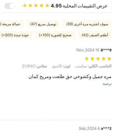
عرض التقييمات المحلية
4.95
سوف اشتريه مرة أخرى (39)
توصيل سريع (47)
حمالة مريحة (69)
أطقم الصيف (42)
صحيح للصورة (100+)
جودة جيدة (500+)
15 Nov,2024
9***8
التناسب الكلي: مناسب, لون: الأسود, مقاس: EUR40
التناسب الكلي:
مناسب
لون:
الأسود
مقاس:
EUR40
مره جميل وكشوخي حق طلعت ومريح كمان
ترجمة
4 Sep,2024
a***2