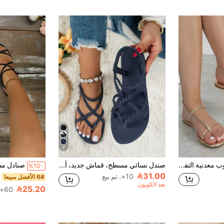
7
صنادل فليب فلوب معدنية التفاصيل للنساء، صنادل موضة بحزام خلفي من جلد اصطناعي للصيف والشاطئ
صندل نسائي مسطح، قماش جديد، ألوان راصدة، أشرطة مطاطية متشابكة مضادة للانزلاق، صندل صيفي كاجوال للشاطئ
%10-
31.00
10+. تم بيع
6# الأفضل مبيعا
بعد الكوبون
25.20
60+. تم بيع