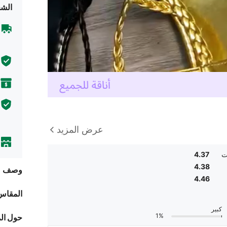
الشح
عرض المزيد
ت
4.37
4.38
وصف
4.46
المقاس
كبير
1%
حول ال