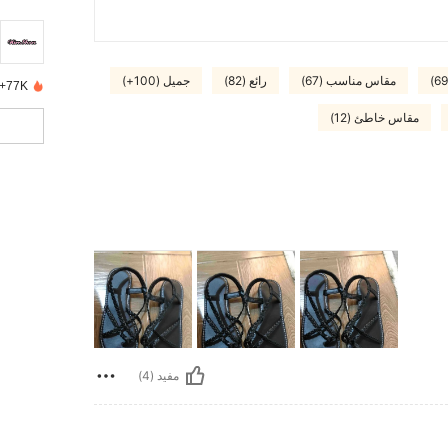
مقاس مناسب (67)
رائع (82)
جميل (100+)
77K+ تم بيعها مؤخرًا
مقاس خاطئ (12)
مفيد (4)