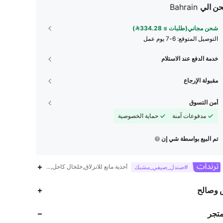
ن الي
Bahrain
شحن مجاني(طلبات ≥ 334.28)
التوصيل المتوقع:
6-7 يوم عمل
خدمة الدفع عند الاستلام
مقبولة الإرجاع
أمن التسوق
مدفوعات آمنة
حماية الخصوصية
تم البيع بواسطة شي إن
أحذية مانع للانزلاق,خلخال كاحل,ضفيرة
#صندل_صيفي_مشبك
12K
223
4.93
 وصالح
متجر
12K
223
4.93