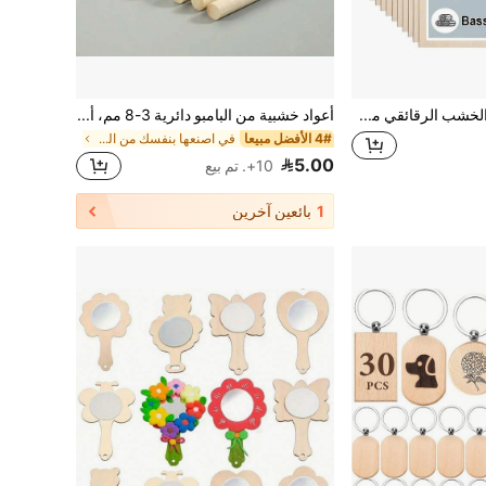
10 قطعة من الخشب الرقائقي من خشب الزان بمقاس 300*300*2 ملم، ألواح خشبية خفيفة الوزن طبيعية غير معالجة، ألواح خشبية للحرف اليدوية، مناسبة لنماذج DIY والفنون والحرف اليدوية والرسم وما إلى ذلك.
أعواد خشبية من البامبو دائرية 3-8 مم، أعواد حرفية يدوية DIY، مواد لوازم النجارة
4# الأفضل مبيعا
في اصنعها بنفسك من الخشب واكسسواراته اصنعها بنفسك
5.00
10+. تم بيع
1
بائعين آخرين