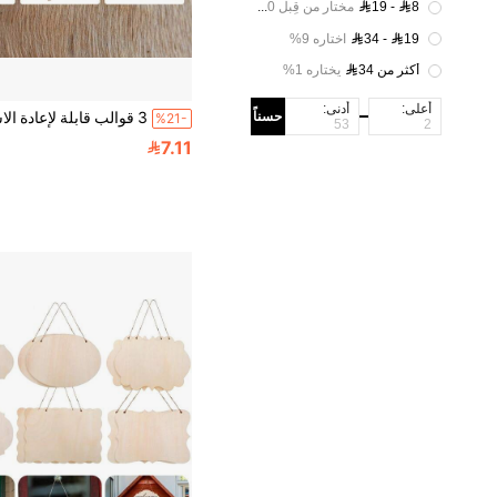
19 - 8
مختار من قِبل 60%
34 - 19
اختاره 9%
أكثر من 34
يختاره 1%
أعلى:
أدنى:
حسناً
%21-
7.11