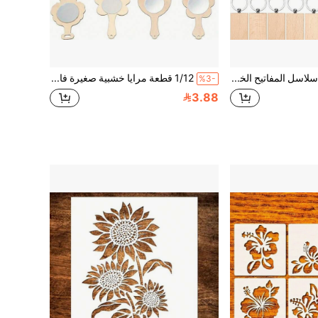
30 قطعة من سلاسل المفاتيح الخشبية غير المكتملة، 3 أشكال مُنقوشة بالليزر فارغة، سلاسل مفاتيح خشبية بالجملة لهدايا الحرف اليدوية DIY، مجموعة متنوعة من سلاسل المفاتيح وبطاقات المفاتيح
1/12 قطعة مرايا خشبية صغيرة فارغة DIY، حرف يدوية خشبية، مرايا مرسومة يدويًا، مواد الرسم الفني، مرايا الرسم، اكسسوارات الرسم، لوازم الفن، مرايا مع فيلم واقي، عالية الدقة، مواد حرفية للبالغين، لوازم الحفلات
%3-
3.88