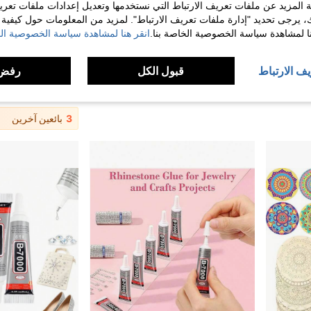
 المزيد عن ملفات تعريف الارتباط التي نستخدمها وتعديل إعدادات ملفات تعري
ك، يرجى تحديد "إدارة ملفات تعريف الارتباط". لمزيد من المعلومات حول كيفية مع
نا لمشاهدة سياسة الخصوصية الخاصة بنا.
انقر هنا لمشاهدة سياسة الخصوصية الخ
10/20 حلقة خشبية بقطر 70 مم/2.7 بوصة، حلقات خشبية كبيرة غير مكتملة، للمشغولات اليدوية والوصلات والمعلقات، صناعة المجوهرات للحفلات وديكور المنزل
20/50 قطعة رقائق خشبية مستطيلة فارغة بحجم 5x7.6 سم 2x3 بوصة بزوايا مدببة لمشاريع الفنون والحرف اليدوية
%6-
3# الأفضل مبيعا
6.58
يف الارتباط
قبول الكل
رفض 
7.00
40+. تم بيع
عملاء متكررون بشكل كبير
عملاء متكررون ب
3
بائعين آخرين