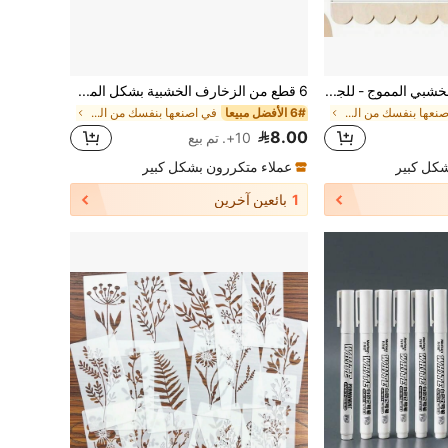
6 قطع من الديكور الخشبي المموج - للجدران والأبواب والطاولات والرفوف، ديكور منزلي DIY للطلاء، مناسب للتخرج والزفاف والحفلات والمناسبات
6 قطع من الزخارف الخشبية بشكل المروحة - تشطيب ديكوري أنيق، مناسب للجدران والخزائن والرفوف والأبواب - ديكور منزلي DIY، تصميم حافة بشكل المروحة عصري، تشطيب الأبواب | سطح خشبي ناعم | ملمس ناعم، بطانة الرفوف والديكورات
في اصنعها بنفسك من الخشب واكسسواراته اصنعها بنفسك
6# الأفضل مبيعا
في اصنعها بنفسك من الخشب واكسسواراته اصنعها بنفسك
8.00
10+. تم بيع
شكل كبير
عملاء متكررون بشكل كبير
1
بائعين آخرين