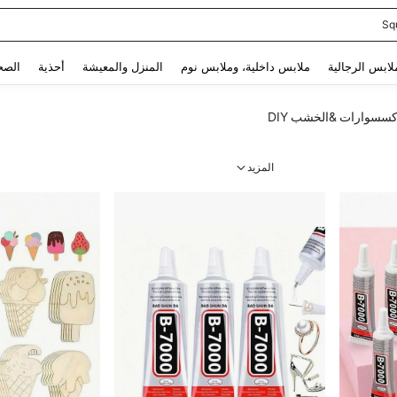
Sq
Use up and down arrow keys to البحث الأخير and البحث والعثور. Press Enter to select.
لابس الرجالية
ملابس داخلية، وملابس نوم
المنزل والمعيشة
أحذية
الصح
كسسوارات &الخشب DIY
المزيد