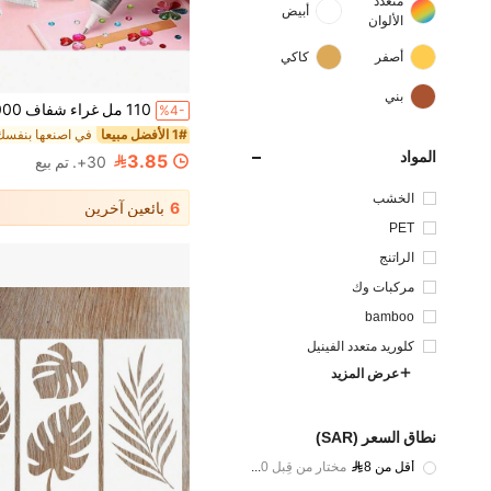
متعدد
أبيض
الألوان
أصفر
كاكي
بني
%4-
1# الأفضل مبيعا
المواد
3.85
30+. تم بيع
الخشب
6
بائعين آخرين
PET
الراتنج
مركبات وك
bamboo
كلوريد متعدد الفينيل
عرض المزيد
نطاق السعر (SAR)
أقل من 8
مختار من قِبل 30%