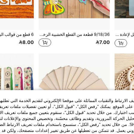
قالب رسم بلاستيكي قابل لإعادة الاستخدام بنمط الريش، مناسب للنسيج والحرف اليدوية والرسم على الحائط والرش والقص، مستلزمات فنية قطعة واحدة
9/18/36 قطعة من القطع الخشبية الزخرفية بموضوع الربيع، مزينة بأنماط الفراشات والزهور، شرائح خشبية على شكل فراشات، فارغة للرسم اليدوي، تستخدم لتزيين طاولة الحفلات، الرسم DIY، الرسم، الحرف الفنية والمواد اليدوية للفصول الدراسية
8.00
7.00
الارتباط والتقنيات المماثلة على موقعنا الإلكتروني لتقديم الخدمة التي تطلبه
لى الموقع. يمكنك "رفض الكل"، "قبول الكل"، أو تعيين تفضيلات ملفات تعريف
ختيارك. من خلال تحديد "قبول الكل"، سنقوم بتعيين جميع ملفات تعريف الارتب
حليل الحركة المرورية، وتقديم وظائف محسّنة، وتخصيص المحتوى والإعلانات لت
الخاصة بك مع SHEIN. من خلال تحديد "رفض الكل"، ستسمح باستخدام ملفات تعريف الارتباط 
روني يعمل. قد تتمكن من تعطيلها عن طريق تغيير إعدادات متصفحك، ولكن قد ي