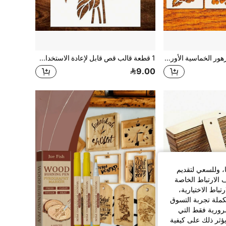
6 قطع من قوالب الزهور الخماسية الأوراق قياس 6 بوصة * 6 بوصة قابلة لإعادة الاستخدام، قوالب بيضاء من البولي إيثيلين الرفيع لأعمال الحرف اليدوية، الأقمشة، البطاقات، الجدران
1 قطعة قالب قص قابل لإعادة الاستخدام بتصميم عباد الشمس مناسب لديكور الجدران، إعادة تدوير الأثاث، الرسم على القماش، الصواني اليدوية، ديكورات الأبواب، التدوين، والمزيد - أداة مبتكرة لعشاق الحرف اليدوية ومشاريع تجديد المنزل.
9.00
ا، وللسعي لتقديم
 الارتباط الخاصة
اط الاختيارية،
كملة تجربة التسوق
الضرورية فقط التي
ؤثر ذلك على كيفية