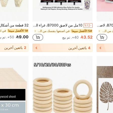
110 مل غراء شفاف B7000، لاصق مرن مقاوم للماء متعدد الاستخدامات، مناسب لإصلاح شاشة الهاتف، الأحجار الكريمة، صناعة المجوهرات، الملابس، الأحذية، الحقائب، حرف الراتنج، ديكور الأكريليك، النماذج المصغرة، إطارات النظارات، لوازم DIY
10مل من لاصق B7000، غراء المجوهرات لشريط الرأس والدبابيس والإعدادات المجوهرات والماس والأقراط والقلادة مشاريع DIY، عامل ربط فائق القوة
%12-
1# الأفضل مبيعا
في اصنعها بنفسك من الخشب واكسسواراته اصنعها بنفسك
5# الأفضل مبيعا
في اصنعها بنفسك من الخشب واكسسواراته اصنعها بنفسك
9.00
3.52
50+. تم بيع
40+. تم بيع
2
بائعين آخرين
4
بائعين آخرين