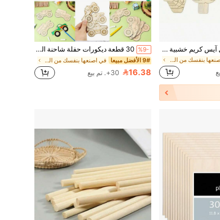
32 قطعة من أشكال آيس كريم خشبية غير مكتملة، مناسبة لمشاريع الأعمال اليدوية والديكور، مع علامات هدايا - مشروع فني بطبعة يدوية للصيف، مناسب للمنزل والحفلات والزفاف
30 قطعة ديكورات حفلة شاحنة الوحش، هدايا حفلة عيد ميلاد الوحش الميكانيكي، مواد حرفية خشبية على شكل شاحنة، قطع خشبية غير مكتملة DIY ديكورات حفلة عيد ميلاد بموضوع السباق، هدايا حفلة، أشكال خشبية جرافيتي، مثالية لعيد الميلاد وحفلات أعياد الميلاد وديكورات العطلات، حرف العطلات، ديكورات ممتعة، تفاصيل رائعة، ديكورات خشبية حرفية، شاحنة بيج فوت، لافتة خشبية جرافيتي للسيارة
%9-
في اصنعها بنفسك من الخشب واكسسواراته اصنعها بنفسك
9# الأفضل مبيعا
في اصنعها بنفسك من الخشب واكسسواراته اصنعها بنفسك
16.38
30+. تم بيع