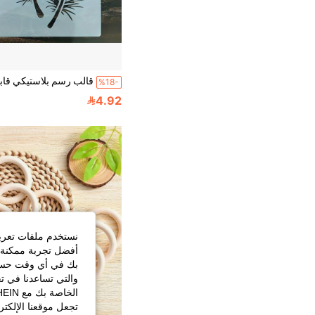
%18-
4.92
نستخدم ملفات تعريف 
أفضل تجربة ممكنة ع
بك في أي وقت حسب ا
والتي تساعدنا في ت
تجعل موقعنا الإلكت