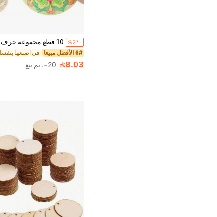
%27-
6# الأفضل مبيعا
8.03
20+. تم بيع