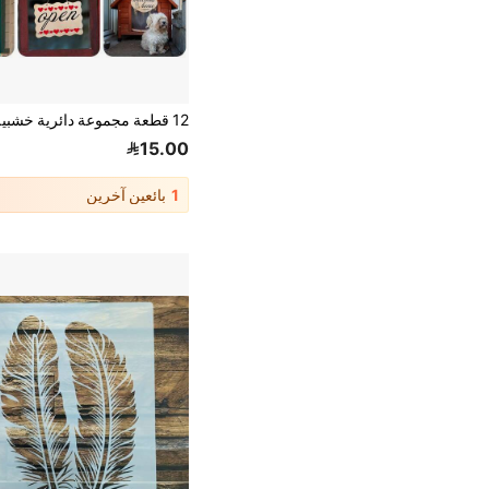
15.00
1
بائعين آخرين