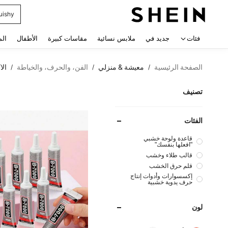
uishy
 navigate search
فئات
جديد في
ملابس نسائية
مقاسات كبيرة
الأطفال
الم
الصفحة الرئيسية
معيشة & منزلي
الفن، والحرف، والخياطة
الا
/
/
/
تصنيف
الفئات
قاعدة ولوحة خشبي
"افعلها بنفسك"
قالب طلاء وخشب
قلم حرق الخشب
إكسسوارات وأدوات إنتاج
حرف يدوية خشبية
لون