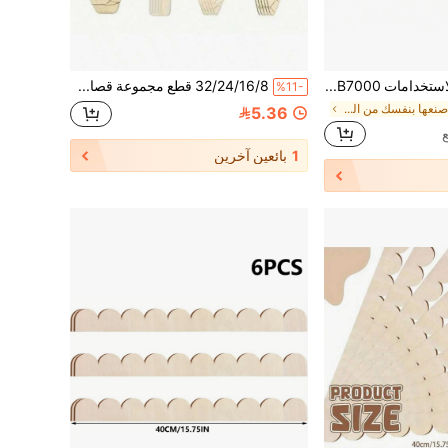
غراء متعدد الاستخدامات B7000 سعة 9 مل للأعمال اليدوية DIY، مناسب لحرف الراين DIY والملابس والبروشات وقلادات المجوهرات المرصعة واللصق الزخرفي
32/24/16/8 قطع مجموعة قصاصات خشبية غير مطلية على شكل آيس كريم، مناسبة للأعمال اليدوية والديكورات، مع بطاقات هدايا - مشروع فني صيفي مرسوم باليد، مناسب للمنزل والحفلات والزفاف، مصنوع يدويًا لإكمال عملك الخاص لتزيين غرفتك والجدران والأبواب وغرفة المعيشة وإضفاء شعور رائع للعائلة والأصدقاء
%11-
في اصنعها بنفسك من الخشب واكسسواراته اصنعها بنفسك
5.36
1
بائعين آخرين