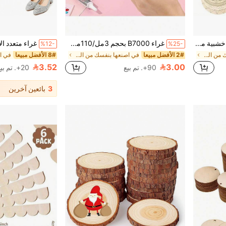
10 قطع مجموعة حرف خشبية من المندلا، لوحة فن مطلية باليد خشبية DIY، رسم المندلا على حواجز، ديكور منزلي، طقم حرف خشبية غير مكتملة، مناسبة للصنع اليدوي الإبداعي
غراء B7000 بحجم 3مل/110مل/15مل/110مل لترصيع المجوهرات والأقراط والقلادات والبروشات وأطواق الرأس، لاصق قوي للأعمال اليدوية DIY
%12-
%25-
في اصنعها بنفسك من الخشب واكسسواراته اصنعها بنفسك
2# الأفضل مبيعا
في اصنعها بنفسك من الخشب واكسسواراته اصنعها بنفسك
8# الأفضل مبيعا
3.52
3.00
90+. تم بيع
20+. تم بيع
3
بائعين آخرين