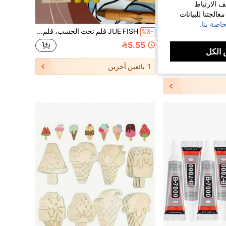
ف الارتباط
الجتنا للبيانات
اصة بنا.
70 قطعة إشارات كتب خشبية فارغة، إشارات كتب خشبية DIY، قلادات خشبية مقطوعة بالليزر، علامات خشبية مستطيلة (35 قطعة إشارات كتب + 35 قطعة شرابات)، ألوان شرابات عشوائية، موسم العودة إلى المدرسة
JUE FISH قلم نحت الخشب، قلم الحرق على الخشب، قلم الوسم؛ قلم تحديد؛ قلم تحديد خشبي يدوي DIY؛ قلم رسم يدوي
%8-
في اصنعها بنفسك من الخشب واكسسواراته اصنعها بنفسك
5.55
الكل
1
بائعين آخرين
شكل كبير