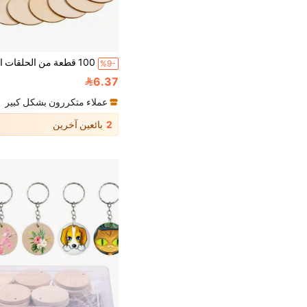
%9-
6.37
عملاء متكررون بشكل كبير
2
بائعين آخرين