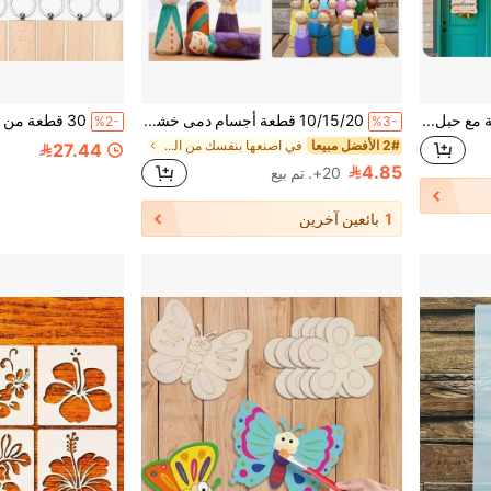
12 قطعة مجموعة دائرية خشبية مع حبل - مستلزمات حرفية إبداعية DIY، ألواح خشبية فارغة - ديكورات خشبية ومجموعات نماذج - نقش بالليزر/الحرارة - هدية مثالية للأصدقاء والعائلة
10/15/20 قطعة أجسام دمى خشبية غير مكتملة 35 مم - مجموعة حرفية للرسم اليدوي للبالغين
%2-
%3-
2# الأفضل مبيعا
في اصنعها بنفسك من الخشب واكسسواراته اصنعها بنفسك
27.44
4.85
20+. تم بيع
1
بائعين آخرين