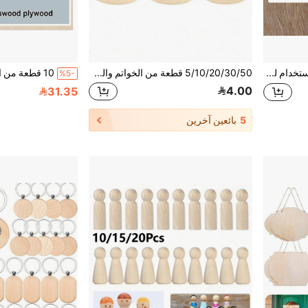
3 قوالب قابلة لإعادة الاستخدام لرسم الأوراق، قوالب أوراق السرخس، أوراق النخيل الاستوائية، قوالب أوراق نبات الثعبان، مناسبة للأعمال اليدوية، الأثاث، الكانفا، ديكور المنزل
5/10/20/30/50 قطعة من الخواتم والخرز والقلادات الخشبية الطبيعية، سماكة (3/4.5/5.5/7 مم) ناعمة وغير معالجة، للحرف اليدوية والأعمال الفنية والنحت والنسيج والدانتيل والديكور المعلق والديكور المنزلي وديكور الستائر وخواتم المناديل والخياطة وصناعة المجوهرات DIY
%5-
4.00
31.35
5
بائعين آخرين