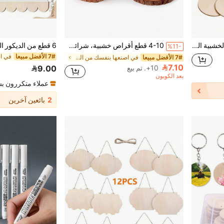
100 قطعة من الحلقات الخشبية الخام بثقوب، أقطار 2.5/5/10/15 سم بمواصفات متعددة، أقراص خشبية دائرية للأشغال اليدوية والرسم والزخرفة في عيد الميلاد
4-10 قطع أقراص خشبية، شرائح خشبية دائرية كبيرة، مواد حرفية DIY مرسومة يدويًا، تستخدم لقطع المركز، الأعمال الفنية، الحرف اليدوية، مشاريع DIY، إكسسوارات الرسم، هدايا الحفلات، ديكورات عيد الميلاد وديكور المنزل، حرف عيد الميلاد، عيد الميلاد، خيار رائع ومتين لقطع المركز على الطاولة، أنشطة الحرف اليدوية في الفصل الدراسي، حرف البالغين، ديكورات العطلات، ليلة عيد الميلاد، هدايا الحفلات، لوازم الزفاف، لوازم المدرسة، ديكور الغرفة، ديكور غرفة النوم، ديكور الفناء الخارجي، ألعاب الحفلات، ديكور الحديقة
%11-
7# الأفضل مبيعا
7# الأفضل مبيعا
في اصنعها بنفسك من الخشب واكسسواراته اصنعها بنفسك
7.10
10+. تم بيع
9.00
بعد الكوبون
عملاء متكررون ب
2
بائعين آخرين