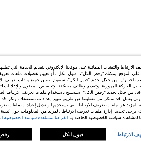
الارتباط والتقنيات المماثلة على موقعنا الإلكتروني لتقديم الخدمة التي تطلبه
لى الموقع. يمكنك "رفض الكل"، "قبول الكل"، أو تعيين تفضيلات ملفات تعريف
ختيارك. من خلال تحديد "قبول الكل"، سنقوم بتعيين جميع ملفات تعريف الارتب
حليل الحركة المرورية، وتقديم وظائف محسّنة، وتخصيص المحتوى والإعلانات لت
الخاصة بك مع SHEIN. من خلال تحديد "رفض الكل"، ستسمح باستخدام ملفات تعريف الارتباط 
روني يعمل. قد تتمكن من تعطيلها عن طريق تغيير إعدادات متصفحك، ولكن قد ي
 المزيد عن ملفات تعريف الارتباط التي نستخدمها وتعديل إعدادات ملفات تعري
ك، يرجى تحديد "إدارة ملفات تعريف الارتباط". لمزيد من المعلومات حول كيفية مع
نا لمشاهدة سياسة الخصوصية الخاصة بنا.
انقر هنا لمشاهدة سياسة الخصوصية الخ
يف الارتباط
قبول الكل
رفض 