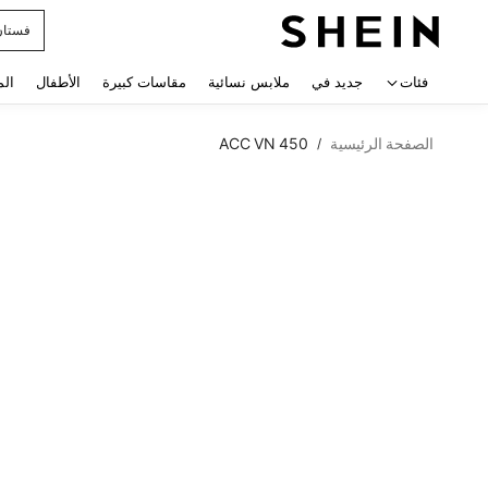
فستان
 navigate search
فئات
جديد في
ملابس نسائية
مقاسات كبيرة
الأطفال
الم
الصفحة الرئيسية
ACC VN 450
/