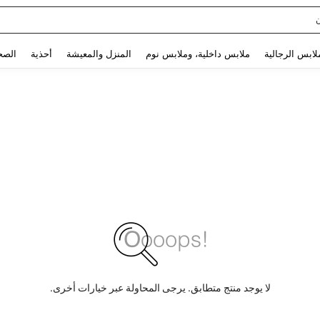
Use up and down arrow keys to البحث الأخير and البحث والعثور. Press Enter to select.
لابس الرجالية
ملابس داخلية، وملابس نوم
المنزل والمعيشة
أحذية
الصح
لا يوجد منتج متطابق. يرجى المحاولة عبر خيارات أخرى.