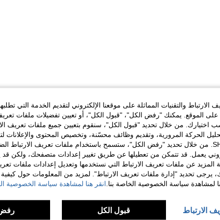
الارتباط والتقنيات المماثلة على موقعنا الإلكتروني لتقديم الخدمة التي تطلبه
لى الموقع. يمكنك "رفض الكل"، "قبول الكل"، أو تعيين تفضيلات ملفات تعريف
ختيارك. من خلال تحديد "قبول الكل"، سنقوم بتعيين جميع ملفات تعريف الارتب
حليل الحركة المرورية، وتقديم وظائف محسّنة، وتخصيص المحتوى والإعلانات لت
الخاصة بك مع SHEIN. من خلال تحديد "رفض الكل"، ستسمح باستخدام ملفات تعريف الارتباط 
روني يعمل. قد تتمكن من تعطيلها عن طريق تغيير إعدادات متصفحك، ولكن قد ي
 المزيد عن ملفات تعريف الارتباط التي نستخدمها وتعديل إعدادات ملفات تعري
ك، يرجى تحديد "إدارة ملفات تعريف الارتباط". لمزيد من المعلومات حول كيفية مع
نا لمشاهدة سياسة الخصوصية الخاصة بنا.
انقر هنا لمشاهدة سياسة الخصوصية الخ
يف الارتباط
قبول الكل
رفض 