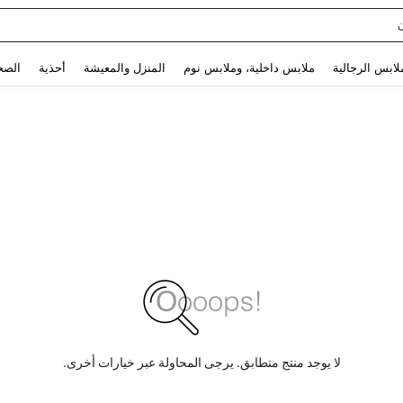
Use up and down arrow keys to البحث الأخير and البحث والعثور. Press Enter to select.
لابس الرجالية
ملابس داخلية، وملابس نوم
المنزل والمعيشة
أحذية
الصح
لا يوجد منتج متطابق. يرجى المحاولة عبر خيارات أخرى.