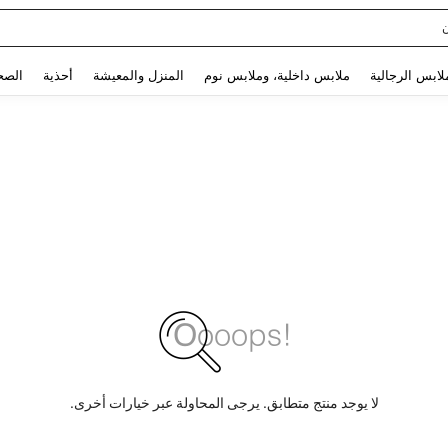
Use up and down arrow keys to البحث الأخير and البحث والعثور. Press Enter to select.
لابس الرجالية
ملابس داخلية، وملابس نوم
المنزل والمعيشة
أحذية
الصح
لا يوجد منتج متطابق. يرجى المحاولة عبر خيارات أخرى.