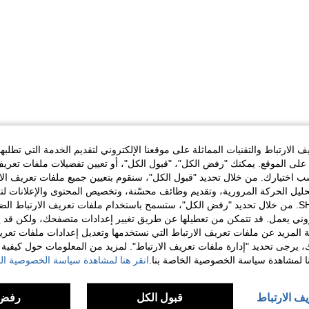
الارتباط والتقنيات المماثلة على موقعنا الإلكتروني لتقديم الخدمة التي تطلبه
لى الموقع. يمكنك "رفض الكل"، "قبول الكل"، أو تعيين تفضيلات ملفات تعريف
ختيارك. من خلال تحديد "قبول الكل"، سنقوم بتعيين جميع ملفات تعريف الارتب
حليل الحركة المرورية، وتقديم وظائف محسّنة، وتخصيص المحتوى والإعلانات لت
الخاصة بك مع SHEIN. من خلال تحديد "رفض الكل"، ستسمح باستخدام ملفات تعريف الارتباط 
روني يعمل. قد تتمكن من تعطيلها عن طريق تغيير إعدادات متصفحك، ولكن قد ي
 المزيد عن ملفات تعريف الارتباط التي نستخدمها وتعديل إعدادات ملفات تعري
ك، يرجى تحديد "إدارة ملفات تعريف الارتباط". لمزيد من المعلومات حول كيفية مع
نا لمشاهدة سياسة الخصوصية الخاصة بنا.
انقر هنا لمشاهدة سياسة الخصوصية الخ
يف الارتباط
قبول الكل
رفض 