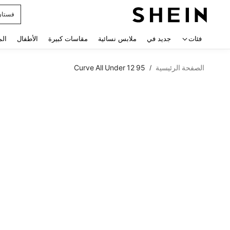
uishy
 navigate search
فئات
جديد في
ملابس نسائية
مقاسات كبيرة
الأطفال
الم
الصفحة الرئيسية
Curve All Under 12 95
/