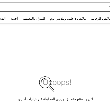
Sq
Use up and down arrow keys to البحث الأخير and البحث والعثور. Press Enter to select.
لابس الرجالية
ملابس داخلية، وملابس نوم
المنزل والمعيشة
أحذية
الصح
لا يوجد منتج متطابق. يرجى المحاولة عبر خيارات أخرى.