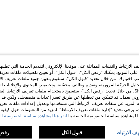
الارتباط والتقنيات المماثلة على موقعنا الإلكتروني لتقديم الخدمة التي تطلبه
لى الموقع. يمكنك "رفض الكل"، "قبول الكل"، أو تعيين تفضيلات ملفات تعريف
ختيارك. من خلال تحديد "قبول الكل"، سنقوم بتعيين جميع ملفات تعريف الارتب
حليل الحركة المرورية، وتقديم وظائف محسّنة، وتخصيص المحتوى والإعلانات لت
الخاصة بك مع SHEIN. من خلال تحديد "رفض الكل"، ستسمح باستخدام ملفات تعريف الارتباط 
روني يعمل. قد تتمكن من تعطيلها عن طريق تغيير إعدادات متصفحك، ولكن قد ي
 المزيد عن ملفات تعريف الارتباط التي نستخدمها وتعديل إعدادات ملفات تعري
ك، يرجى تحديد "إدارة ملفات تعريف الارتباط". لمزيد من المعلومات حول كيفية مع
نا لمشاهدة سياسة الخصوصية الخاصة بنا.
انقر هنا لمشاهدة سياسة الخصوصية الخ
يف الارتباط
قبول الكل
رفض 