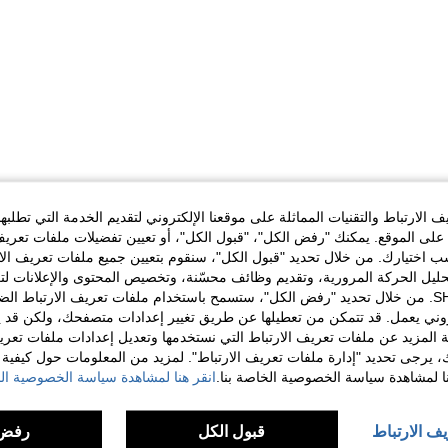
الارتباط والتقنيات المماثلة على موقعنا الإلكتروني لتقديم الخدمة التي تطلبه
لى الموقع. يمكنك "رفض الكل"، "قبول الكل"، أو تعيين تفضيلات ملفات تعريف
ختيارك. من خلال تحديد "قبول الكل"، سنقوم بتعيين جميع ملفات تعريف الارتب
حليل الحركة المرورية، وتقديم وظائف محسّنة، وتخصيص المحتوى والإعلانات لت
الخاصة بك مع SHEIN. من خلال تحديد "رفض الكل"، ستسمح باستخدام ملفات تعريف الارتباط 
روني يعمل. قد تتمكن من تعطيلها عن طريق تغيير إعدادات متصفحك، ولكن قد ي
 المزيد عن ملفات تعريف الارتباط التي نستخدمها وتعديل إعدادات ملفات تعري
ك، يرجى تحديد "إدارة ملفات تعريف الارتباط". لمزيد من المعلومات حول كيفية مع
نا لمشاهدة سياسة الخصوصية الخاصة بنا.
انقر هنا لمشاهدة سياسة الخصوصية الخ
يف الارتباط
قبول الكل
رفض 