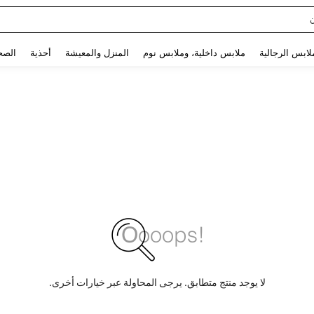
Use up and down arrow keys to البحث الأخير and البحث والعثور. Press Enter to select.
لابس الرجالية
ملابس داخلية، وملابس نوم
المنزل والمعيشة
أحذية
الصح
لا يوجد منتج متطابق. يرجى المحاولة عبر خيارات أخرى.