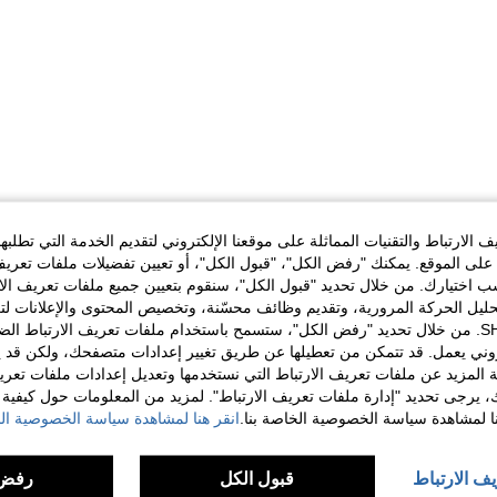
الارتباط والتقنيات المماثلة على موقعنا الإلكتروني لتقديم الخدمة التي تطلبه
لى الموقع. يمكنك "رفض الكل"، "قبول الكل"، أو تعيين تفضيلات ملفات تعريف
ختيارك. من خلال تحديد "قبول الكل"، سنقوم بتعيين جميع ملفات تعريف الارتب
حليل الحركة المرورية، وتقديم وظائف محسّنة، وتخصيص المحتوى والإعلانات لت
الخاصة بك مع SHEIN. من خلال تحديد "رفض الكل"، ستسمح باستخدام ملفات تعريف الارتباط 
روني يعمل. قد تتمكن من تعطيلها عن طريق تغيير إعدادات متصفحك، ولكن قد ي
 المزيد عن ملفات تعريف الارتباط التي نستخدمها وتعديل إعدادات ملفات تعري
ك، يرجى تحديد "إدارة ملفات تعريف الارتباط". لمزيد من المعلومات حول كيفية مع
نا لمشاهدة سياسة الخصوصية الخاصة بنا.
انقر هنا لمشاهدة سياسة الخصوصية الخ
يف الارتباط
قبول الكل
رفض 