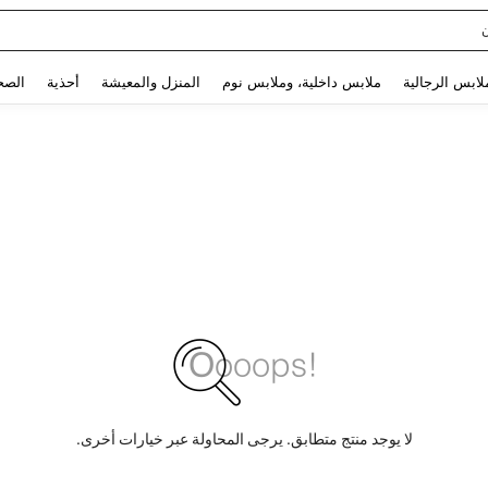
Use up and down arrow keys to البحث الأخير and البحث والعثور. Press Enter to select.
لابس الرجالية
ملابس داخلية، وملابس نوم
المنزل والمعيشة
أحذية
الصح
لا يوجد منتج متطابق. يرجى المحاولة عبر خيارات أخرى.