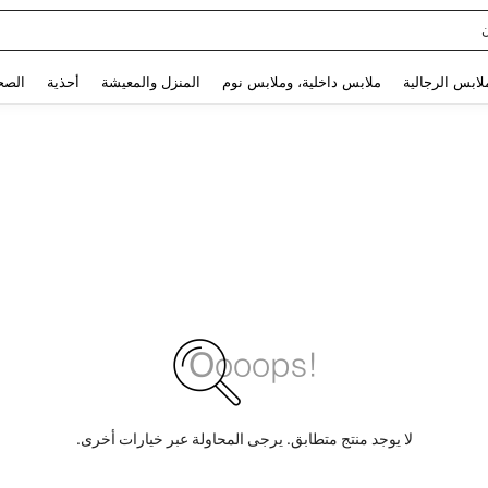
sq
Use up and down arrow keys to البحث الأخير and البحث والعثور. Press Enter to select.
لابس الرجالية
ملابس داخلية، وملابس نوم
المنزل والمعيشة
أحذية
الصح
لا يوجد منتج متطابق. يرجى المحاولة عبر خيارات أخرى.