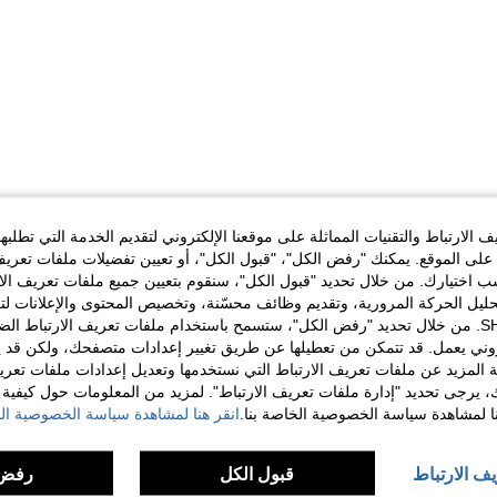
الارتباط والتقنيات المماثلة على موقعنا الإلكتروني لتقديم الخدمة التي تطلبه
لى الموقع. يمكنك "رفض الكل"، "قبول الكل"، أو تعيين تفضيلات ملفات تعريف
ختيارك. من خلال تحديد "قبول الكل"، سنقوم بتعيين جميع ملفات تعريف الارتب
حليل الحركة المرورية، وتقديم وظائف محسّنة، وتخصيص المحتوى والإعلانات لت
الخاصة بك مع SHEIN. من خلال تحديد "رفض الكل"، ستسمح باستخدام ملفات تعريف الارتباط 
روني يعمل. قد تتمكن من تعطيلها عن طريق تغيير إعدادات متصفحك، ولكن قد ي
 المزيد عن ملفات تعريف الارتباط التي نستخدمها وتعديل إعدادات ملفات تعري
ك، يرجى تحديد "إدارة ملفات تعريف الارتباط". لمزيد من المعلومات حول كيفية مع
نا لمشاهدة سياسة الخصوصية الخاصة بنا.
انقر هنا لمشاهدة سياسة الخصوصية الخ
يف الارتباط
قبول الكل
رفض 