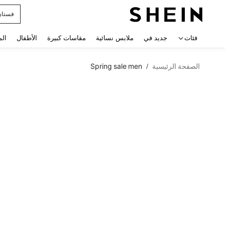
uishy
 navigate search
فئات
جديد في
ملابس نسائية
مقاسات كبيرة
الأطفال
الم
الصفحة الرئيسية
Spring sale men
/