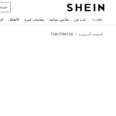
فستان
 navigate search
فئات
جديد في
ملابس نسائية
مقاسات كبيرة
الأطفال
الم
الصفحة الرئيسية
TUR ITWH 50
/