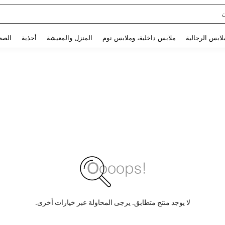
Use up and down arrow keys to البحث الأخير and البحث والعثور. Press Enter to select.
لابس الرجالية
ملابس داخلية، وملابس نوم
المنزل والمعيشة
أحذية
الصح
لا يوجد منتج متطابق. يرجى المحاولة عبر خيارات أخرى.