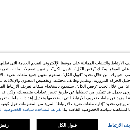
الارتباط والتقنيات المماثلة على موقعنا الإلكتروني لتقديم الخدمة التي تطلبه
لى الموقع. يمكنك "رفض الكل"، "قبول الكل"، أو تعيين تفضيلات ملفات تعريف
ختيارك. من خلال تحديد "قبول الكل"، سنقوم بتعيين جميع ملفات تعريف الارتب
حليل الحركة المرورية، وتقديم وظائف محسّنة، وتخصيص المحتوى والإعلانات لت
الخاصة بك مع SHEIN. من خلال تحديد "رفض الكل"، ستسمح باستخدام ملفات تعريف الارتباط 
روني يعمل. قد تتمكن من تعطيلها عن طريق تغيير إعدادات متصفحك، ولكن قد ي
 المزيد عن ملفات تعريف الارتباط التي نستخدمها وتعديل إعدادات ملفات تعري
ك، يرجى تحديد "إدارة ملفات تعريف الارتباط". لمزيد من المعلومات حول كيفية مع
نا لمشاهدة سياسة الخصوصية الخاصة بنا.
انقر هنا لمشاهدة سياسة الخصوصية الخ
يف الارتباط
قبول الكل
رفض 