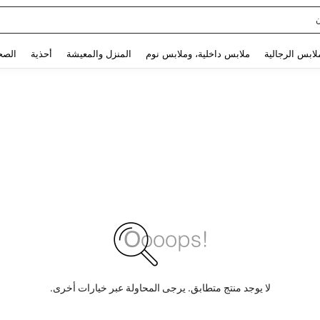
Use up and down arrow keys to البحث الأخير and البحث والعثور. Press Enter to select.
لابس الرجالية
ملابس داخلية، وملابس نوم
المنزل والمعيشة
أحذية
الصح
لا يوجد منتج متطابق. يرجى المحاولة عبر خيارات أخرى.