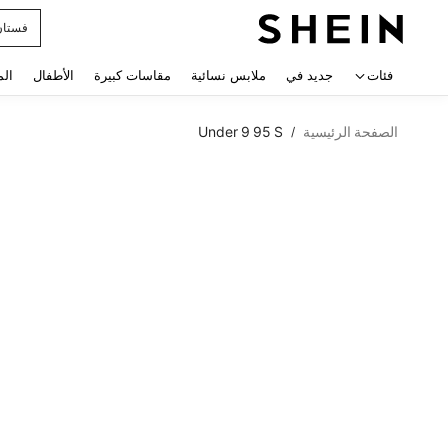
فستان
 navigate search
فئات
جديد في
ملابس نسائية
مقاسات كبيرة
الأطفال
الم
الصفحة الرئيسية
Under 9 95 S
/