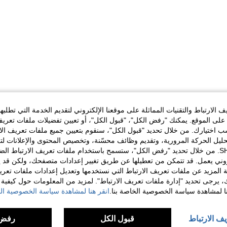
الارتباط والتقنيات المماثلة على موقعنا الإلكتروني لتقديم الخدمة التي تطلبه
لى الموقع. يمكنك "رفض الكل"، "قبول الكل"، أو تعيين تفضيلات ملفات تعريف
ختيارك. من خلال تحديد "قبول الكل"، سنقوم بتعيين جميع ملفات تعريف الارتب
حليل الحركة المرورية، وتقديم وظائف محسّنة، وتخصيص المحتوى والإعلانات لت
الخاصة بك مع SHEIN. من خلال تحديد "رفض الكل"، ستسمح باستخدام ملفات تعريف الارتباط 
روني يعمل. قد تتمكن من تعطيلها عن طريق تغيير إعدادات متصفحك، ولكن قد ي
 المزيد عن ملفات تعريف الارتباط التي نستخدمها وتعديل إعدادات ملفات تعري
ك، يرجى تحديد "إدارة ملفات تعريف الارتباط". لمزيد من المعلومات حول كيفية مع
نا لمشاهدة سياسة الخصوصية الخاصة بنا.
انقر هنا لمشاهدة سياسة الخصوصية الخ
يف الارتباط
قبول الكل
رفض 