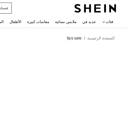
uishy
 navigate search
فئات
جديد في
ملابس نسائية
مقاسات كبيرة
الأطفال
الم
الصفحة الرئيسية
lips sale
/