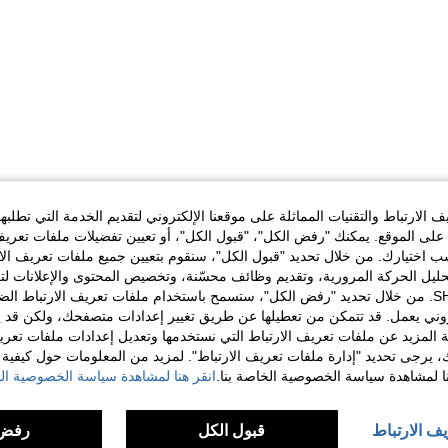
الارتباط والتقنيات المماثلة على موقعنا الإلكتروني لتقديم الخدمة التي تطلبه
لى الموقع. يمكنك "رفض الكل"، "قبول الكل"، أو تعيين تفضيلات ملفات تعريف
ختيارك. من خلال تحديد "قبول الكل"، سنقوم بتعيين جميع ملفات تعريف الارتب
حليل الحركة المرورية، وتقديم وظائف محسّنة، وتخصيص المحتوى والإعلانات لت
الخاصة بك مع SHEIN. من خلال تحديد "رفض الكل"، ستسمح باستخدام ملفات تعريف الارتباط 
روني يعمل. قد تتمكن من تعطيلها عن طريق تغيير إعدادات متصفحك، ولكن قد ي
 المزيد عن ملفات تعريف الارتباط التي نستخدمها وتعديل إعدادات ملفات تعري
ك، يرجى تحديد "إدارة ملفات تعريف الارتباط". لمزيد من المعلومات حول كيفية مع
نا لمشاهدة سياسة الخصوصية الخاصة بنا.
انقر هنا لمشاهدة سياسة الخصوصية الخ
يف الارتباط
قبول الكل
رفض 