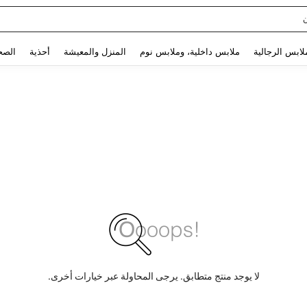
Sq
Use up and down arrow keys to البحث الأخير and البحث والعثور. Press Enter to select.
لابس الرجالية
ملابس داخلية، وملابس نوم
المنزل والمعيشة
أحذية
الصح
لا يوجد منتج متطابق. يرجى المحاولة عبر خيارات أخرى.