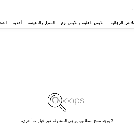
sq
Use up and down arrow keys to البحث الأخير and البحث والعثور. Press Enter to select.
لابس الرجالية
ملابس داخلية، وملابس نوم
المنزل والمعيشة
أحذية
الصح
لا يوجد منتج متطابق. يرجى المحاولة عبر خيارات أخرى.