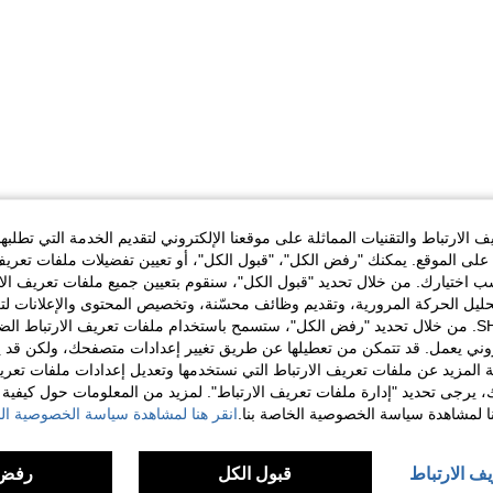
الارتباط والتقنيات المماثلة على موقعنا الإلكتروني لتقديم الخدمة التي تطلبه
لى الموقع. يمكنك "رفض الكل"، "قبول الكل"، أو تعيين تفضيلات ملفات تعريف
ختيارك. من خلال تحديد "قبول الكل"، سنقوم بتعيين جميع ملفات تعريف الارتب
حليل الحركة المرورية، وتقديم وظائف محسّنة، وتخصيص المحتوى والإعلانات لت
الخاصة بك مع SHEIN. من خلال تحديد "رفض الكل"، ستسمح باستخدام ملفات تعريف الارتباط 
روني يعمل. قد تتمكن من تعطيلها عن طريق تغيير إعدادات متصفحك، ولكن قد ي
 المزيد عن ملفات تعريف الارتباط التي نستخدمها وتعديل إعدادات ملفات تعري
ك، يرجى تحديد "إدارة ملفات تعريف الارتباط". لمزيد من المعلومات حول كيفية مع
نا لمشاهدة سياسة الخصوصية الخاصة بنا.
انقر هنا لمشاهدة سياسة الخصوصية الخ
يف الارتباط
قبول الكل
رفض 