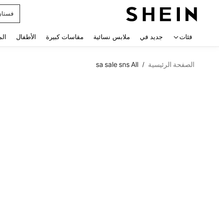
uishy
 navigate search
فئات
جديد في
ملابس نسائية
مقاسات كبيرة
الأطفال
الم
الصفحة الرئيسية
sa sale sns All
/