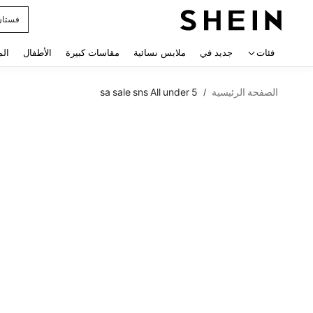
uishy
 navigate search
فئات
جديد في
ملابس نسائية
مقاسات كبيرة
الأطفال
الم
الصفحة الرئيسية
sa sale sns All under 5
/