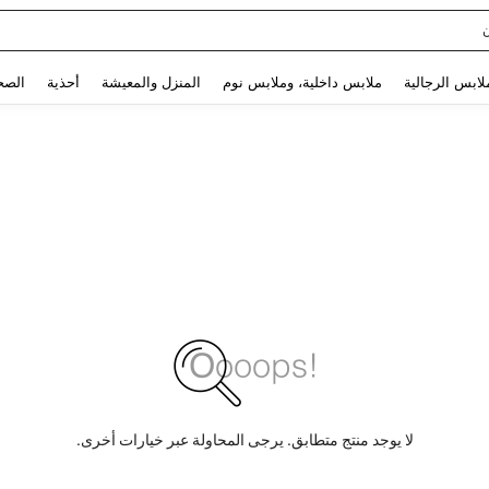
sq
Use up and down arrow keys to البحث الأخير and البحث والعثور. Press Enter to select.
لابس الرجالية
ملابس داخلية، وملابس نوم
المنزل والمعيشة
أحذية
الصح
لا يوجد منتج متطابق. يرجى المحاولة عبر خيارات أخرى.