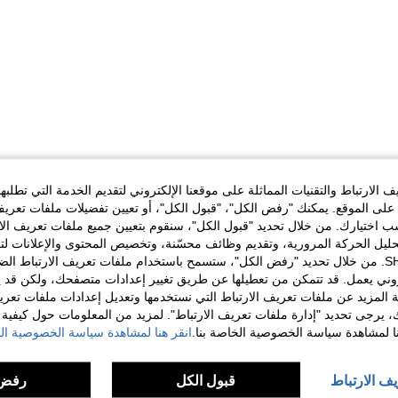
الارتباط والتقنيات المماثلة على موقعنا الإلكتروني لتقديم الخدمة التي تطلبه
لى الموقع. يمكنك "رفض الكل"، "قبول الكل"، أو تعيين تفضيلات ملفات تعريف
ختيارك. من خلال تحديد "قبول الكل"، سنقوم بتعيين جميع ملفات تعريف الارتب
حليل الحركة المرورية، وتقديم وظائف محسّنة، وتخصيص المحتوى والإعلانات لت
الخاصة بك مع SHEIN. من خلال تحديد "رفض الكل"، ستسمح باستخدام ملفات تعريف الارتباط 
روني يعمل. قد تتمكن من تعطيلها عن طريق تغيير إعدادات متصفحك، ولكن قد ي
 المزيد عن ملفات تعريف الارتباط التي نستخدمها وتعديل إعدادات ملفات تعري
ك، يرجى تحديد "إدارة ملفات تعريف الارتباط". لمزيد من المعلومات حول كيفية مع
نا لمشاهدة سياسة الخصوصية الخاصة بنا.
انقر هنا لمشاهدة سياسة الخصوصية الخ
يف الارتباط
قبول الكل
رفض 