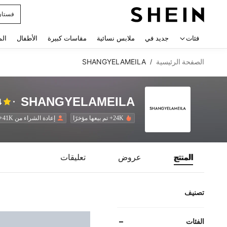
فستان
 navigate search
فئات
جديد في
ملابس نسائية
مقاسات كبيرة
الأطفال
الم
الصفحة الرئيسية
SHANGYELAMEILA
/
SHANGYELAMEILA
4
24K+ تم بيعها مؤخرًا
إعادة الشراء من 41K+
المنتج
عروض
تعليقات
تصنيف
الفئات