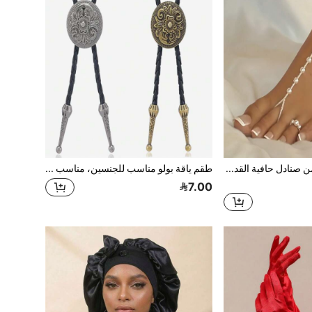
قطعة واحدة من صنادل حافية القدمين الجميلة المزينة باللؤلؤ الاصطناعي، خلخال مزدوج
طقم ياقة بولو مناسب للجنسين، مناسب للتنسيق مع القمصان اليومية، إصدار خاص لعيد الهالوين
7.00