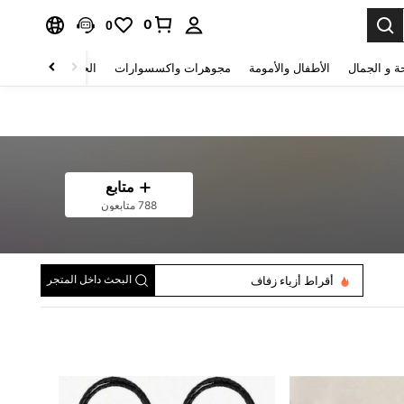
0
0
ة و الجمال
الأطفال والأمومة
مجوهرات واكسسوارات
الحقائب والأمتعة
متابع
788 متابعون
البحث داخل المتجر
أقراط أزياء زفاف