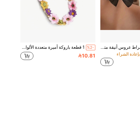
زوج واحد 2 قطعة أقراط عروس أنيقة متعددة الاستخدامات مزينة بفيونكة سوداء، مناسبة للزفاف والارتداء اليومي الصيفي والمجوهرات والمهرجانات
1 قطعة باروكة أميرة متعددة الألوان، باروكة ضفيرة شعر طويل مع إكليل وزهرة، إكسسوار زي للبنات، مناسب للارتداء اليومي والحفلات والكريسماس والمناسبات والهالوين وغيرها
%2-
10.81