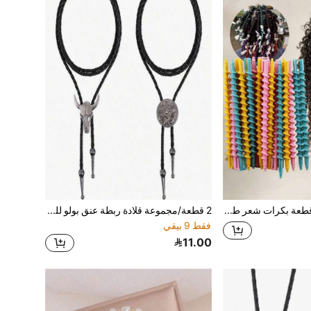
1 قطعة/20 قطعة بكرات شعر طويلة بألوان عشوائية، مجعدات شعر، مجعدات شعر حلزونية، أدوات تصفيف الشعر DIY، إكسسوارات شعر للنساء، مصفف الشعر
2 قطعة/مجموعة قلادة ربطة عنق بولو للرجال بأسلوب غربي كاوبوي، ربطة عنق جلدية مصنوعة يدويًا، ربطة عنق بولو بأسلوب عتيق، مناسبة للنساء
فقط 9 بيقي
11.00