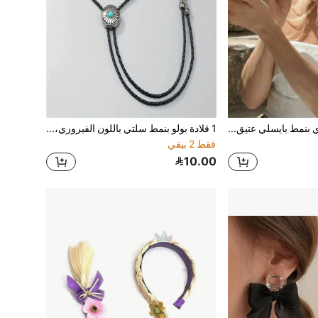
1 قطعة وشاح حريري بنمط بايسلي عتيق 70*70 سم، وشاح رأس زخرفي بأسلوب فرنسي، ضروري للسفر، العطلات
1 قلادة بولو بنمط سلتي باللون الفيروزي، بطراز تكساس الغربي الأمريكي، للمناسبات مثل عيد الهالوين
فقط 2 بيقي
10.00