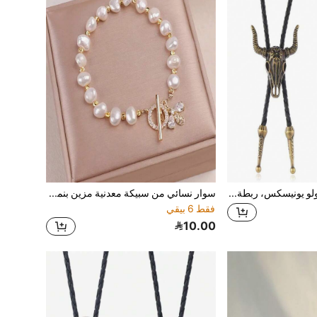
1 قطعة ربطة عنق بولو يونيسكس، ربطة عنق جلد اصطناعي بطراز غربي، إكسسوار قلادة كاوبوي، مناسب للارتداء اليومي وعيد الهالوين
سوار نسائي من سبيكة معدنية مزين بنمط نحلة باللون الأبيض والذهبي مع لؤلؤ، أنيق ومتعدد الاستخدامات، مناسب لحفلات الزفاف
فقط 6 بيقي
10.00