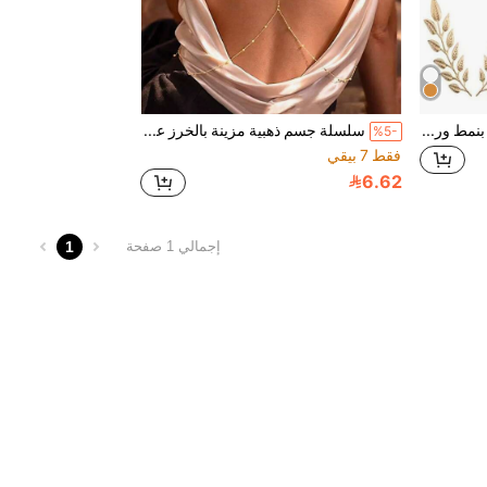
زوج من دبابيس الياقة الزخرفية بنمط ورقة الفضة، مناسبة لارتداء أوكتوبرفست أو الزي المدرسي أو كإكسسوار موضة وهدية
سلسلة جسم ذهبية مزينة بالخرز على شكل X، قطعة واحدة، بأسلوب بوهيمي، سلسلة جسم بيكيني شاطئية، مناسبة للنساء للارتداء في الحفلات، ويمكن استخدامها أيضًا كإكسسوار
%5-
فقط 7 بيقي
6.62
1
إجمالي 1 صفحة