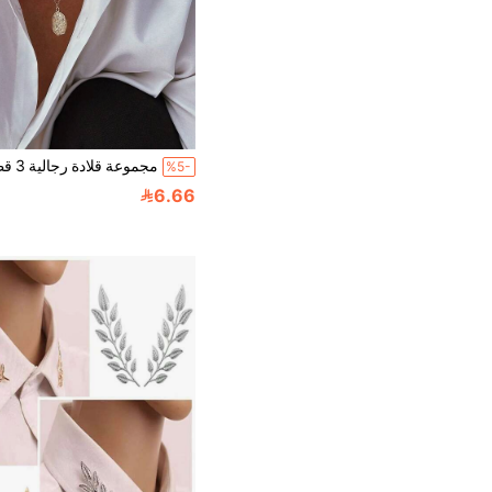
%5-
6.66