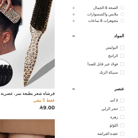
الصحة & الجمال
ملابس واكسسوارات
مجوهرات & ساعات
المواد
البوليس
تر
الراتنج
فولاذ غير قابل للصدأ
سبيكة الزنك
عنصر
فقط 5 بيقي
لا أحد
9.00
حجر الراين
زهرة
اللؤلؤ
عقدة الفراشة