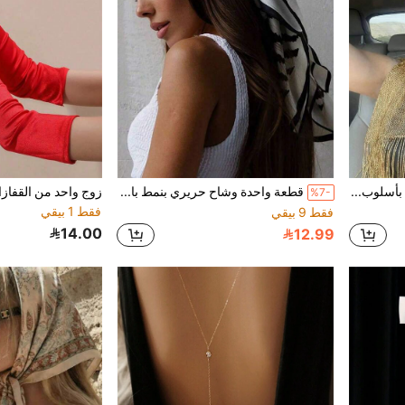
قطعة واحدة وشاح نسائي بأسلوب بوهيمي ذهبي لامع مع شرابات، وشاح رأس أنيق وقابل للتنفس، إكسسوار فستان سهرة، وشاح شاطئ
قطعة واحدة وشاح حريري بنمط بايزلي عتيق 70*70 سم، وشاح رأس زخرفي بأسلوب فرنسي، ضروري للسفر، العطلات
%7-
فقط 1 بيقي
فقط 9 بيقي
14.00
12.99