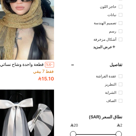
حاجز اللون
نباتات
تصميم الهندسة
رسم
أشكال مزخرفة
عرض المزيد
تفاصيل
%6-
فقط 7 بيقي
عقدة الفراشة
15.10
التطريز
الشرابة
الصاف
نطاق السعر (SAR)

20

2