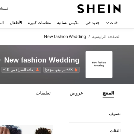
uishy
 navigate search
فئات
جديد في
ملابس نسائية
مقاسات كبيرة
الأطفال
الم
الصفحة الرئيسية
New fashion Wedding
/
New fashion Wedding
8K+ تم بيعها مؤخرًا
إعادة الشراء من 1K+
المنتج
عروض
تعليقات
تصنيف
الفئات