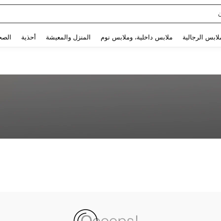
Use up and down arrow keys to البحث الأخير and البحث والعثور. Press Enter to select.
لابس الرجالية
ملابس داخلية، وملابس نوم
المنزل والمعيشة
أحذية
الصح