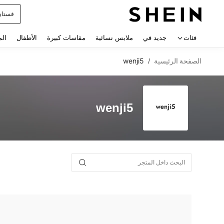
فستان
 navigate search
فئات
جديد في
ملابس نسائية
مقاسات كبيرة
الأطفال
الم
الصفحة الرئيسية
wenji5
/
wenji5