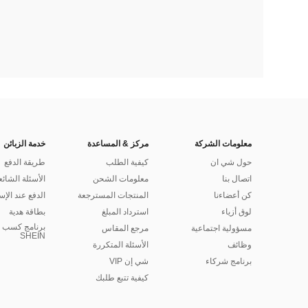
معلومات الشركة
مركز & المساعدة
خدمة الزبائن
حول شي ان
كيفية الطلب
طريقة الدفع
اتصال بنا
معلومات الشحن
الأسئلة الشائع
كن أعضاءنا
المنتجات المسترجعة
الدفع عند الإس
لوق أزياء
استرداد المبلغ
بطاقة هدية
برنامج كسب ا
مسؤولية اجتماعية
مرجع المقاس
SHEIN
وظائف
الأسئلة المتكررة
برنامج شركاء
شي إن VIP
كيفية تتبع طلبك