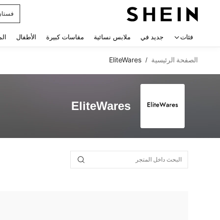
فستان
 navigate search
فئات
جديد في
ملابس نسائية
مقاسات كبيرة
الأطفال
الم
الصفحة الرئيسية
EliteWares
/
EliteWares