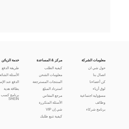
معلومات الشركة
مركز & المساعدة
خدمة الزبائن
حول شي ان
كيفية الطلب
طريقة الدفع
اتصال بنا
معلومات الشحن
الأسئلة الشائع
كن أعضاءنا
المنتجات المسترجعة
الدفع عند الإس
لوق أزياء
استرداد المبلغ
بطاقة هدية
برنامج كسب ا
مسؤولية اجتماعية
مرجع المقاس
SHEIN
وظائف
الأسئلة المتكررة
برنامج شركاء
شي إن VIP
كيفية تتبع طلبك