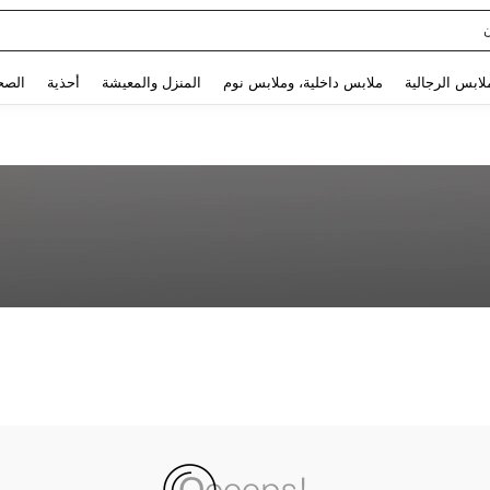
Use up and down arrow keys to البحث الأخير and البحث والعثور. Press Enter to select.
لابس الرجالية
ملابس داخلية، وملابس نوم
المنزل والمعيشة
أحذية
الصح