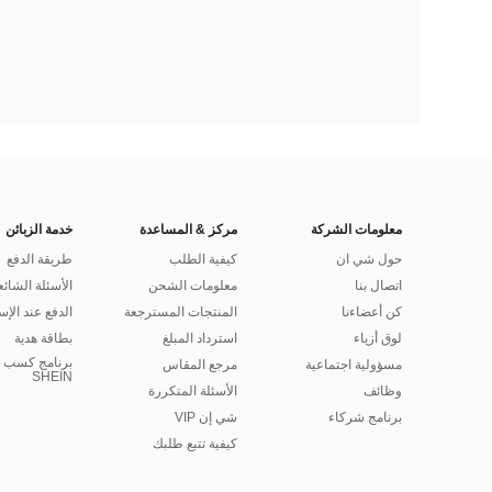
معلومات الشركة
مركز & المساعدة
خدمة الزبائن
حول شي ان
كيفية الطلب
طريقة الدفع
اتصال بنا
معلومات الشحن
الأسئلة الشائع
كن أعضاءنا
المنتجات المسترجعة
الدفع عند الإس
لوق أزياء
استرداد المبلغ
بطاقة هدية
برنامج كسب ا
مسؤولية اجتماعية
مرجع المقاس
SHEIN
وظائف
الأسئلة المتكررة
برنامج شركاء
شي إن VIP
كيفية تتبع طلبك