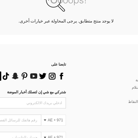
لا يوجد منتج متطابق. يرجى المحاولة عبر خيارات أخرى.
تابعنا على
ة
تلام
شتركي مع شي إن لتصلك أخبار الموضة
لنقاط
AE + 971
AE + 971