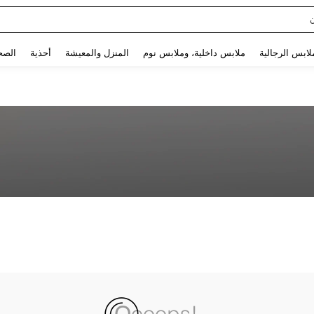
Use up and down arrow keys to البحث الأخير and البحث والعثور. Press Enter to select.
لابس الرجالية
ملابس داخلية، وملابس نوم
المنزل والمعيشة
أحذية
الصح