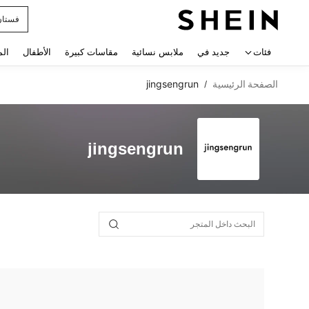
فستان
 navigate search
فئات
جديد في
ملابس نسائية
مقاسات كبيرة
الأطفال
الم
الصفحة الرئيسية
jingsengrun
/
jingsengrun