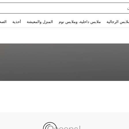
Use up and down arrow keys to البحث الأخير and البحث والعثور. Press Enter to select.
لابس الرجالية
ملابس داخلية، وملابس نوم
المنزل والمعيشة
أحذية
الصح