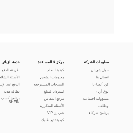
معلومات الشركة
مركز & المساعدة
خدمة الزبائن
حول شي ان
كيفية الطلب
طريقة الدفع
اتصال بنا
معلومات الشحن
الأسئلة الشائع
كن أعضاءنا
المنتجات المسترجعة
الدفع عند الإس
لوق أزياء
استرداد المبلغ
بطاقة هدية
برنامج كسب ا
مسؤولية اجتماعية
مرجع المقاس
SHEIN
وظائف
الأسئلة المتكررة
برنامج شركاء
شي إن VIP
كيفية تتبع طلبك