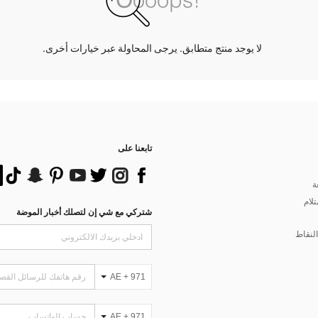
لا يوجد منتج متطابق. يرجى المحاولة عبر خيارات أخرى.
تابعنا على
ة
تلام
شتركي مع شي إن لتصلك أخبار الموضة
لنقاط
AE + 971
AE + 971