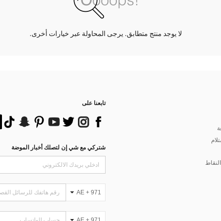
لا يوجد منتج متطابق. يرجى المحاولة عبر خيارات أخرى.
تابعنا على
ة
تلام
شتركي مع شي إن لتصلك أخبار الموضة
لنقاط
AE + 971
AE + 971