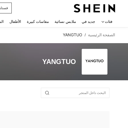
فستان
 navigate search
فئات
جديد في
ملابس نسائية
مقاسات كبيرة
الأطفال
الم
الصفحة الرئيسية
YANGTUO
/
YANGTUO