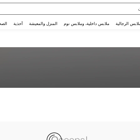
Use up and down arrow keys to البحث الأخير and البحث والعثور. Press Enter to select.
لابس الرجالية
ملابس داخلية، وملابس نوم
المنزل والمعيشة
أحذية
الصح