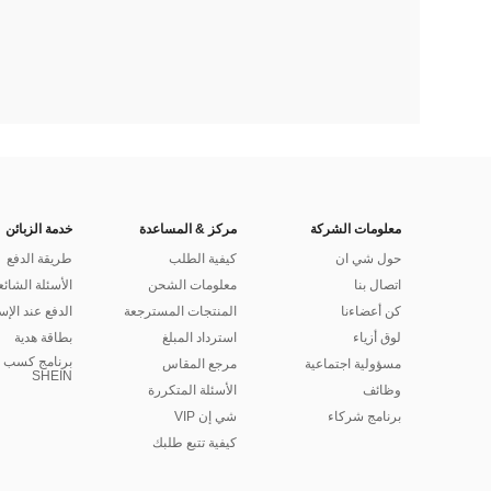
معلومات الشركة
مركز & المساعدة
خدمة الزبائن
حول شي ان
كيفية الطلب
طريقة الدفع
اتصال بنا
معلومات الشحن
الأسئلة الشائع
كن أعضاءنا
المنتجات المسترجعة
الدفع عند الإس
لوق أزياء
استرداد المبلغ
بطاقة هدية
برنامج كسب ا
مسؤولية اجتماعية
مرجع المقاس
SHEIN
وظائف
الأسئلة المتكررة
برنامج شركاء
شي إن VIP
كيفية تتبع طلبك