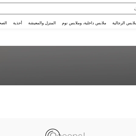
Use up and down arrow keys to البحث الأخير and البحث والعثور. Press Enter to select.
لابس الرجالية
ملابس داخلية، وملابس نوم
المنزل والمعيشة
أحذية
الصح