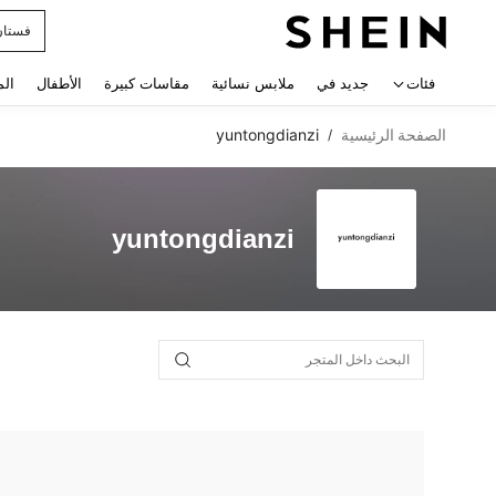
فستان
 navigate search
فئات
جديد في
ملابس نسائية
مقاسات كبيرة
الأطفال
الم
الصفحة الرئيسية
yuntongdianzi
/
yuntongdianzi