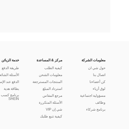
معلومات الشركة
مركز & المساعدة
خدمة الزبائن
حول شي ان
كيفية الطلب
طريقة الدفع
اتصال بنا
معلومات الشحن
الأسئلة الشائع
كن أعضاءنا
المنتجات المسترجعة
الدفع عند الإس
لوق أزياء
استرداد المبلغ
بطاقة هدية
برنامج كسب ا
مسؤولية اجتماعية
مرجع المقاس
SHEIN
وظائف
الأسئلة المتكررة
برنامج شركاء
شي إن VIP
كيفية تتبع طلبك